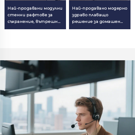
Най-продавани модулни
Най-продавано модерно
стенни рафтове за
здраво плаващо
съхранение, вътрешни
решение за домашен
стенни рафтове,
декор, естетичен
метални стенни
органайзер и рафт за
рафтове, домашен
съхранение с рафт за
декор за входно антре
трапезария