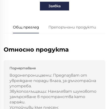
Заявка
Общ преглед
Препоръчани продукти
Относно продукта
Подчертаване
Водонепроницаеми: Предпазват от
увреждане поради влага, за дълготрайна
употреба.
Звукопоглъщащи: Намаляват шумовото
замърсяване в пространства като
гаражи.
Устойчиви към плесен: