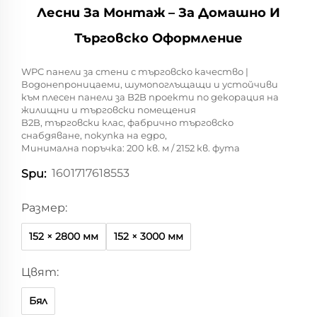
Лесни За Монтаж – За Домашно И
Търговско Оформление
WPC панели за стени с търговско качество |
Водонепроницаеми, шумопоглъщащи и устойчиви
към плесен панели за B2B проекти по декорация на
жилищни и търговски помещения
B2B, търговски клас, фабрично търговско
снабдяване, покупка на едро,
Минимална поръчка: 200 кв. м / 2152 кв. фута
1601717618553
Spu:
Размер:
152 × 2800 мм
152 × 3000 мм
Цвят:
Бял