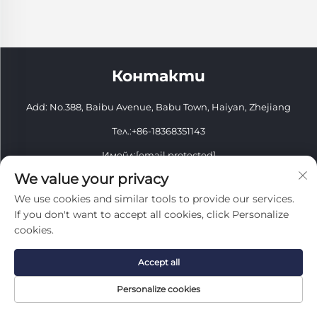
Контакти
Add: No.388, Baibu Avenue, Babu Town, Haiyan, Zhejiang
Тел.:
+86-18368351143
Имейл:
[email protected]
We value your privacy
Мобилен:
+86-18368351143
We use cookies and similar tools to provide our services.
Всички права запазени. © 2026 Zhejiang Youbang Building
If you don't want to accept all cookies, click Personalize
Materials Import And Export Co., Ltd.
cookies.
Политика за поверителност
Accept all
Personalize cookies