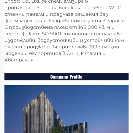
Export Co., Ltd. се специализира в
производството на висококачествени WPC
стенни панели и предлага решения без
формалдехид за складови помещения в гаражи.
С производствена площ от 148 000 кв. м и
сертификат ISO 9001 компанията осигурява
издръжливи, водоустойчиви и устойчиви към
плесен продукти. Тя притежава 619 полезни
модели и експортира в САЩ, Италия и
Австралия.