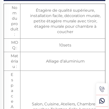
No
Étagère de qualité supérieure,
m
installation facile, décoration murale,
du
petite étagère murale avec tiroir,
pro
étagère murale pour chambre à
duit
coucher
:
MO
10sets
Q :
Mat
éria
Alliage d’aluminium
u :
E
s
p
a
c
e
Salon, Cuisine, Ateliers, Chambre à
A