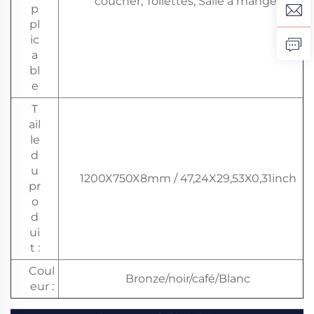
coucher, Toilettes, Salle à manger
p
pl
ic
a
bl
e
T
ail
le
d
u
1200X750X8mm / 47,24X29,53X0,31inch
pr
o
d
ui
t :
Coul
Bronze/noir/café/Blanc
eur :