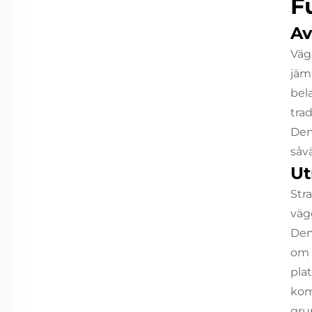
F
Av
Väg
jäm
bel
tra
Den
såvä
Ut
Str
väg
Den
om 
pla
kom
gru