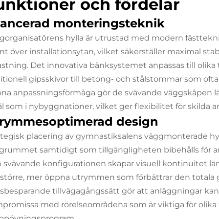
unktioner och fördelar
ancerad monteringsteknik
gorganisatörens hylla är utrustad med modern fästteknik
nt över installationsytan, vilket säkerställer maximal sta
astning. Det innovativa bänksystemet anpassas till olika
ditionell gipsskivor till betong- och stålstommar som of
na anpassningsförmåga gör de svävande väggskåpen lämpl
l som i nybyggnationer, vilket ger flexibilitet för skilda a
rymmesoptimerad design
ategisk placering av gymnastiksalens väggmonterade hyl
grummet samtidigt som tillgängligheten bibehålls för an
 svävande konfigurationen skapar visuell kontinuitet läng
större, mer öppna utrymmen som förbättrar den totala 
tsbesparande tillvägagångssätt gör att anläggningar kan 
promissa med rörelseområdena som är viktiga för olika 
ppövningsprogram.