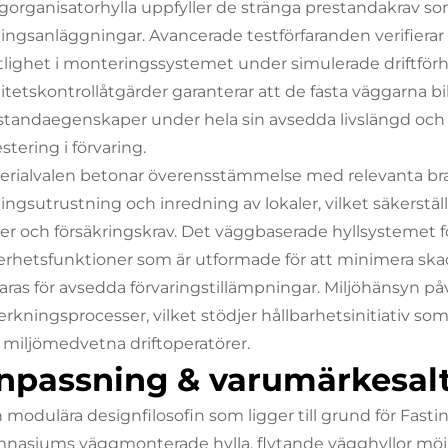
gorganisatorhylla uppfyller de stränga prestandakrav so
ningsanläggningar. Avancerade testförfaranden verifierar s
itlighet i monteringssystemet under simulerade driftförh
litetskontrollåtgärder garanterar att de fasta väggarna bi
standaegenskaper under hela sin avsedda livslängd och 
stering i förvaring.
erialvalen betonar överensstämmelse med relevanta br
ningsutrustning och inredning av lokaler, vilket säkerst
ler och försäkringskrav. Det väggbaserade hyllsystemet 
erhetsfunktioner som är utformade för att minimera skad
aras för avsedda förvaringstillämpningar. Miljöhänsyn på
verkningsprocesser, vilket stödjer hållbarhetsinitiativ som 
 miljömedvetna driftoperatörer.
npassning & varumärkesalt
 modulära designfilosofin som ligger till grund för Fasti
nasiums väggmonterade hylla, flytande vägghyllor möj