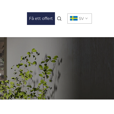
Få ett offert
SV