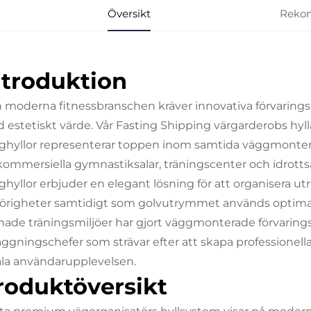
Översikt
Reko
ntroduktion
 moderna fitnessbranschen kräver innovativa förvarings
 estetiskt värde. Vår Fasting Shipping värgarderobs hy
ghyllor representerar toppen inom samtida väggmontera
 kommersiella gymnastiksalar, träningscenter och idrott
ghyllor erbjuder en elegant lösning för att organisera utr
lhörigheter samtidigt som golvutrymmet används optima
nade träningsmiljöer har gjort väggmonterade förvarings
äggningschefer som strävar efter att skapa professionel
ala användarupplevelsen.
roduktöversikt