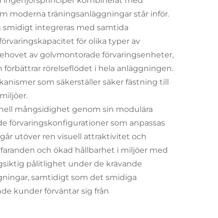
n ingenjörsprinciper kombinerat med
m moderna träningsanläggningar står inför.
m smidigt integreras med samtida
örvaringskapacitet för olika typer av
behovet av golvmontorade förvaringsenheter,
förbättrar rörelseflödet i hela anläggningen.
nismer som säkerställer säker fästning till
miljöer.
onell mångsidighet genom sin modulära
ade förvaringskonfigurationer som anpassas
går utöver ren visuell attraktivitet och
rfaranden och ökad hållbarhet i miljöer med
gsiktig pålitlighet under de krävande
ggningar, samtidigt som det smidiga
de kunder förväntar sig från