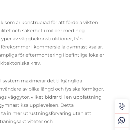
 som är konstruerad för att fördela vikten
bilitet och säkerhet i miljöer med hög
 typer av väggbekonstruktioner, från
ta förekommer i kommersiella gymnastiksalar.
iga för eftermontering i befintliga lokaler
rkitektoniska krav.
lsystem maximerar det tillgängliga
vändare av olika längd och fysiska förmågor.
s väggytor, vilket bidrar till en uppfattning
gymnastiksalupplevelsen. Detta
ta in mer utrustningsförvaring utan att
träningsaktiviteter och