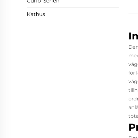
Curio-Serien
Kathus
I
Den
med
väg
för
väg
til
ord
anl
tot
P