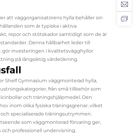
ler att väggorganisatörens hylla behåller sin
ållanden som är typiska i aktiva
kt, repor och stötskador samtidigt som de är
standarder. Denna hållbarhet leder till
 gör investeringen i kvalitetsvägghyllor
tning på långsiktig värdeökning.
sfall
er Shelf Gymnasium väggmonterad hylla,
trustningskategorier, från små tillbehör som
icinbollar och träningshjälpmedel. Den
ov inom olika fysiska träningsgrenar, vilket
r och specialiserade träningsutrymmen.
a utseende som väggmonterad förvaring ger,
 och professionell undervisning.