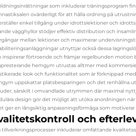
ildningsinrättningar som inkluderar träningsprogram fi
nastiksalen ovärderligt för att hålla ordning på utrust
erställer enkel tillgång under idrottslektioner och idrot
ande vägghyllor stödjer effektiv distribution och insamlin
rgångar mellan lektioner och maximerar undervisningsti
abiliteringsanläggningar utnyttjar också dessa lagringslös
 inspirerar förtroende och främjar regelbunden motion b
presterande hemgym utrustas alltmer med kommersiell
istikerade look och funktionalitet som är förknippad med
gym uppskattar platsbesparingen och det renhållna ut
juder, särskilt i omvandlade utrymmen där maximal nytt
ulära design gör det möjligt att utöka anordningen när
ket ger en långsiktig anpassningsförmåga som motiverar de
valitetskontroll och efterl
a tillverkningsprocesser inkluderar omfattande kvalitetss