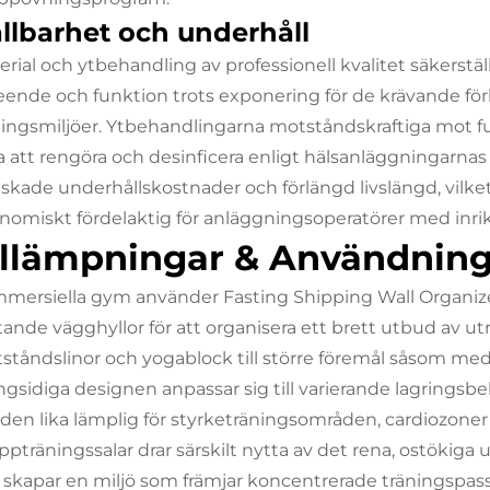
llbarhet och underhåll
erial och ytbehandling av professionell kvalitet säkerstäl
eende och funktion trots exponering för de krävande förh
ningsmiljöer. Ytbehandlingarna motståndskraftiga mot fu
ta att rengöra och desinficera enligt hälsanläggningarnas 
skade underhållskostnader och förlängd livslängd, vilket
nomiskt fördelaktig för anläggningsoperatörer med inrik
illämpningar & Användning
mersiella gym använder Fasting Shipping Wall Organiz
ttande vägghyllor för att organisera ett brett utbud av u
ståndslinor och yogablock till större föremål såsom med
gsidiga designen anpassar sig till varierande lagringsbeh
 den lika lämplig för styrketräningsområden, cardiozone
ppträningssalar drar särskilt nytta av det rena, ostökig
 skapar en miljö som främjar koncentrerade träningspass