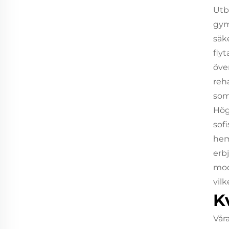
Utb
gym
säk
flyt
öve
reh
som
Hög
sof
hem
erb
mod
vil
K
Vår