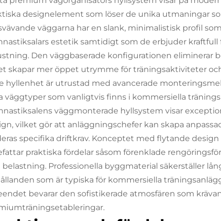
ta premium vägorganisatörs hyllsystem visar på moder
ktiska designelement som löser de unika utmaningar so
svävande väggarna har en slank, minimalistisk profil so
nastiksalars estetik samtidigt som de erbjuder kraftfull f
ustning. Den väggbaserade konfigurationen eliminerar 
ket skapar mer öppet utrymme för träningsaktiviteter och 
je hyllenhet är utrustad med avancerade monteringsmeka
ka väggtyper som vanligtvis finns i kommersiella tränings
nastiksalens väggmonterade hyllsystem visar excepti
ign, vilket gör att anläggningschefer kan skapa anpass
 deras specifika driftkrav. Konceptet med flytande design 
efattar praktiska fördelar såsom förenklade rengöringsfö
 belastning. Professionella byggmaterial säkerställer lån
hållanden som är typiska för kommersiella träningsanlä
eendet bevarar den sofistikerade atmosfären som krävan
miumträningsetableringar.