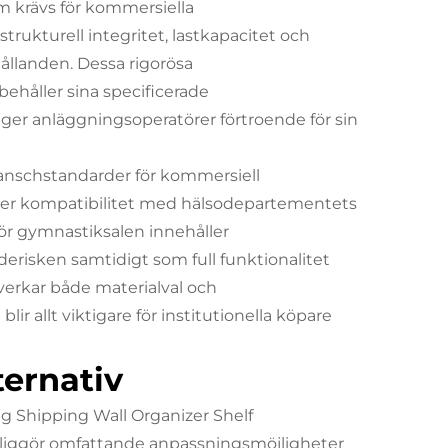
m krävs för kommersiella
trukturell integritet, lastkapacitet och
ållanden. Dessa rigorösa
behåller sina specificerade
ger anläggningsoperatörer förtroende för sin
anschstandarder för kommersiell
äller kompatibilitet med hälsodepartementets
för gymnastiksalen innehåller
erisken samtidigt som full funktionalitet
verkar både materialval och
blir allt viktigare för institutionella köpare
ernativ
ng Shipping Wall Organizer Shelf
liggör omfattande anpassningsmöjligheter