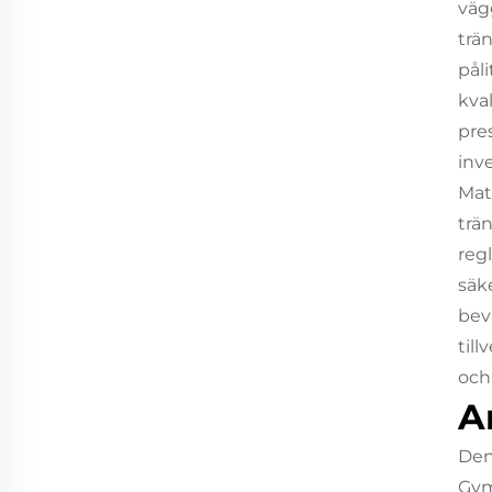
väg
trä
pål
kva
pre
inve
Mat
trä
reg
säk
bev
till
och
A
Den
Gym