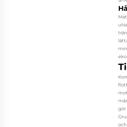
Hå
Mat
uts
trä
lät
min
eko
T
Kom
flo
mot
mån
gör
Gru
och