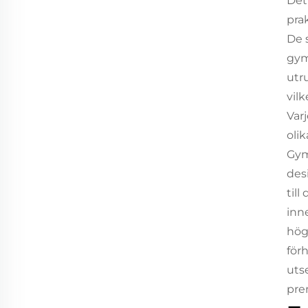
Det
pra
De 
gym
utr
vil
Var
oli
Gym
des
till
inn
hög
för
uts
pre