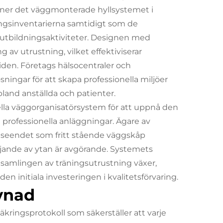
nner det väggmonterade hyllsystemet i
ningsinventarierna samtidigt som de
tsutbildningsaktiviteter. Designen med
g av utrustning, vilket effektiviserar
den. Företags hälsocentraler och
ningar för att skapa professionella miljöer
land anställda och patienter.
a väggorganisatörsystem för att uppnå den
 professionella anläggningar. Ägare av
seendet som fritt stående väggskåp
jande av ytan är avgörande. Systemets
 samlingen av träningsutrustning växer,
n initiala investeringen i kvalitetsförvaring.
evnad
äkringsprotokoll som säkerställer att varje