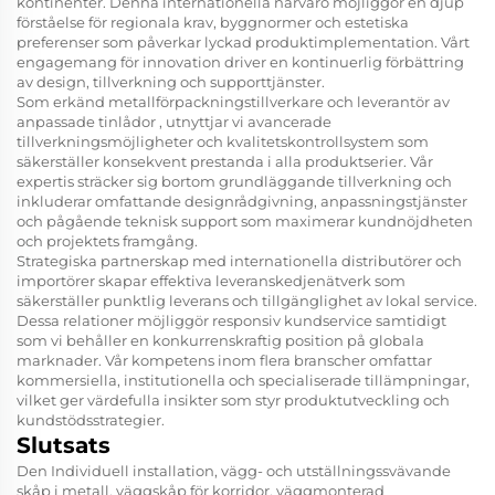
kontinenter. Denna internationella närvaro möjliggör en djup
förståelse för regionala krav, byggnormer och estetiska
preferenser som påverkar lyckad produktimplementation. Vårt
engagemang för innovation driver en kontinuerlig förbättring
av design, tillverkning och supporttjänster.
Som erkänd
metallförpackningstillverkare
och
leverantör av
anpassade tinlådor
, utnyttjar vi avancerade
tillverkningsmöjligheter och kvalitetskontrollsystem som
säkerställer konsekvent prestanda i alla produktserier. Vår
expertis sträcker sig bortom grundläggande tillverkning och
inkluderar omfattande designrådgivning, anpassningstjänster
och pågående teknisk support som maximerar kundnöjdheten
och projektets framgång.
Strategiska partnerskap med internationella distributörer och
importörer skapar effektiva leveranskedjenätverk som
säkerställer punktlig leverans och tillgänglighet av lokal service.
Dessa relationer möjliggör responsiv kundservice samtidigt
som vi behåller en konkurrenskraftig position på globala
marknader. Vår kompetens inom flera branscher omfattar
kommersiella, institutionella och specialiserade tillämpningar,
vilket ger värdefulla insikter som styr produktutveckling och
kundstödsstrategier.
Slutsats
Den
Individuell installation, vägg- och utställningssvävande
skåp i metall, väggskåp för korridor, väggmonterad