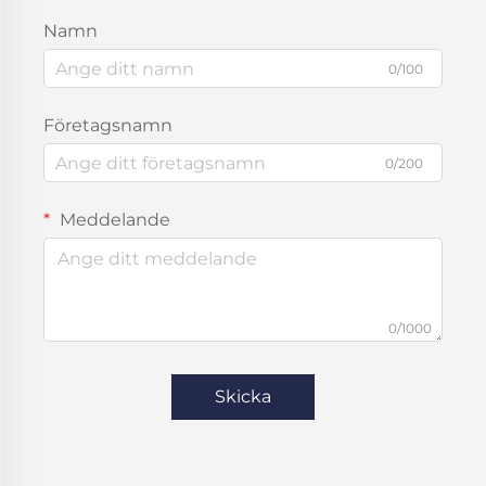
Namn
0/100
Företagsnamn
0/200
Meddelande
0/1000
Skicka