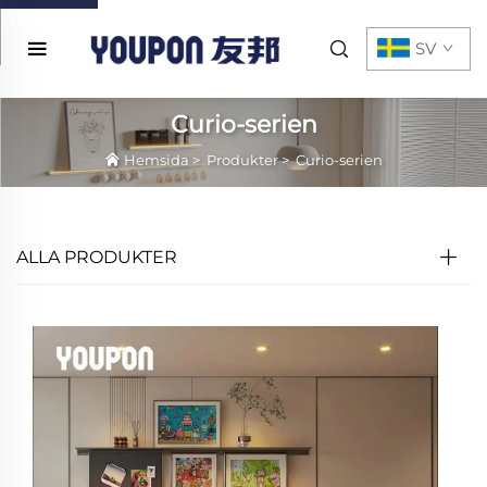
SV
Curio-serien
Hemsida
>
Produkter
>
Curio-serien
ALLA PRODUKTER