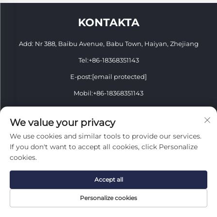
KONTAKTA
Add: Nr 388, Baibu Avenue, Babu Town, Haiyan, Zhejiang
Tel:
+86-18368351143
E-post:
[email protected]
Mobil:
+86-18368351143
Copyright © 2026 Zhejiang Youbang Building Materials Import
We value your privacy
And Export Co., Ltd. Alla rättigheter förbehållna.
We use cookies and similar tools to provide our services.
Integritetspolicy
If you don't want to accept all cookies, click Personalize
cookies.
Accept all
INFORMATION
Personalize cookies
Registrera dig för att få vårt veckovisa nyhetsbrev