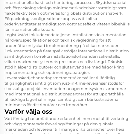
internationella frakt- och hanteringsprocesser. Skyddsmaterial
och förpackningsdesign minimerar skaderisker samtidigt som
frakteffektiviteten optimeras för globala distributionsnätverk.
Förpackningskonfigurationer anpassas till olika
orderkvantiteter samtidigt som kostnadseffektiviteten bibehålls
för internationella köpare.
Logistikstöd inkluderar detaljerad installationsdokumentation,
hårdvaruspecifikationer och teknisk vägledning för att
underlätta en lyckad implementering på olika marknader.
Dokumentation på flera språk stödjer internationell distribution
samtidigt som korrekta installationsförfaranden säkerställs,
vilket maximerar systemets prestanda och livslängd. Tekniskt
stöd hjälper distributörer och slutanvändare med frågor kring
implementering och optimeringsstrategier.
Leveranskedjehanteringsmetoder säkerställer tillförlitlig
tillgänglighet samtidigt som just-in-time-leveranser stöds för
storskaliga projekt. Inventariemanagementsystem samordnar
med internationella distributionspartners för att upprätthålla
tillräckliga lagerhållningar samtidigt som bärkostnaderna
minimeras för distributörer och importörer.
Varför välja oss
Vårt företag har omfattande erfarenhet inom metalltillverkning
och väggmonterade förvaringslösningar på den globala
marknaden och levererar till många olika branscher över flera