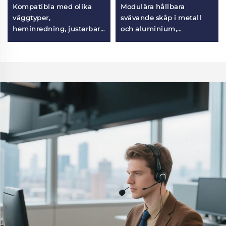
Kompatibla med olika
Modulära hållbara
väggtyper,
svävande skåp i metall
heminredning, justerbara
och aluminium,
väggfack för matsal
väggmonterat skåp för
barnrum