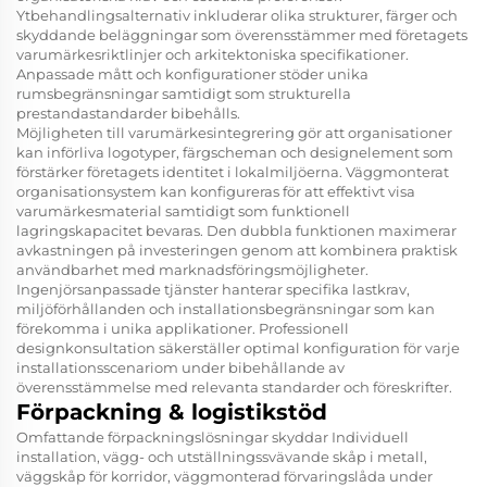
Ytbehandlingsalternativ inkluderar olika strukturer, färger och
skyddande beläggningar som överensstämmer med företagets
varumärkesriktlinjer och arkitektoniska specifikationer.
Anpassade mått och konfigurationer stöder unika
rumsbegränsningar samtidigt som strukturella
prestandastandarder bibehålls.
Möjligheten till varumärkesintegrering gör att organisationer
kan införliva logotyper, färgscheman och designelement som
förstärker företagets identitet i lokalmiljöerna. Väggmonterat
organisationsystem kan konfigureras för att effektivt visa
varumärkesmaterial samtidigt som funktionell
lagringskapacitet bevaras. Den dubbla funktionen maximerar
avkastningen på investeringen genom att kombinera praktisk
användbarhet med marknadsföringsmöjligheter.
Ingenjörsanpassade tjänster hanterar specifika lastkrav,
miljöförhållanden och installationsbegränsningar som kan
förekomma i unika applikationer. Professionell
designkonsultation säkerställer optimal konfiguration för varje
installationsscenariom under bibehållande av
överensstämmelse med relevanta standarder och föreskrifter.
Förpackning & logistikstöd
Omfattande förpackningslösningar skyddar
Individuell
installation, vägg- och utställningssvävande skåp i metall,
väggskåp för korridor, väggmonterad förvaringslåda
under