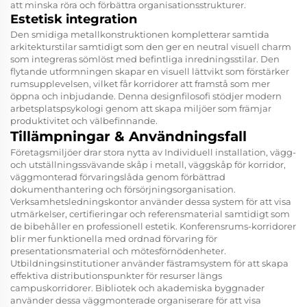
att minska röra och förbättra organisationsstrukturer.
Estetisk integration
Den smidiga metallkonstruktionen kompletterar samtida
arkitekturstilar samtidigt som den ger en neutral visuell charm
som integreras sömlöst med befintliga inredningsstilar. Den
flytande utformningen skapar en visuell lättvikt som förstärker
rumsupplevelsen, vilket får korridorer att framstå som mer
öppna och inbjudande. Denna designfilosofi stödjer modern
arbetsplatspsykologi genom att skapa miljöer som främjar
produktivitet och välbefinnande.
Tillämpningar & Användningsfall
Företagsmiljöer drar stora nytta av
Individuell installation, vägg-
och utställningssvävande skåp i metall, väggskåp för korridor,
väggmonterad förvaringslåda
genom förbättrad
dokumenthantering och försörjningsorganisation.
Verksamhetsledningskontor använder dessa system för att visa
utmärkelser, certifieringar och referensmaterial samtidigt som
de bibehåller en professionell estetik. Konferensrums-korridorer
blir mer funktionella med ordnad förvaring för
presentationsmaterial och mötesförnödenheter.
Utbildningsinstitutioner använder fästramsystem för att skapa
effektiva distributionspunkter för resurser längs
campuskorridorer. Bibliotek och akademiska byggnader
använder dessa väggmonterade organiserare för att visa