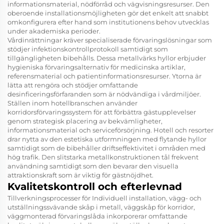
informationsmaterial, nödförråd och vägvisningsresurser. Den
oberoende installationsmöjligheten gör det enkelt att snabbt
omkonfigurera efter hand som institutionens behov utvecklas
under akademiska perioder.
Vårdinrättningar kräver specialiserade förvaringslösningar som
stödjer infektionskontrollprotokoll samtidigt som
tillgängligheten bibehålls. Dessa metallvärks hyllor erbjuder
hygieniska förvaringsalternativ för medicinska artiklar,
referensmaterial och patientinformationsresurser. Ytorna är
lätta att rengöra och stödjer omfattande
desinficeringsförfaranden som är nödvändiga i vårdmiljöer.
Ställen inom hotellbranschen använder
korridorsförvaringssystem för att förbättra gästupplevelser
genom strategisk placering av bekvämligheter,
informationsmaterial och serviceförsörjning. Hotell och resorter
drar nytta av den estetiska utformningen med flytande hyllor
samtidigt som de bibehåller driftseffektivitet i områden med
hög trafik. Den slitstarka metallkonstruktionen tål frekvent
användning samtidigt som den bevarar den visuella
attraktionskraft som är viktig för gästnöjdhet.
Kvalitetskontroll och efterlevnad
Tillverkningsprocesser för
Individuell installation, vägg- och
utställningssvävande skåp i metall, väggskåp för korridor,
väggmonterad förvaringslåda
inkorporerar omfattande