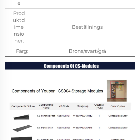
e
Prod
uktd
ime
Beställnings
nsio
ner:
Färg:
Brons/svart/grå