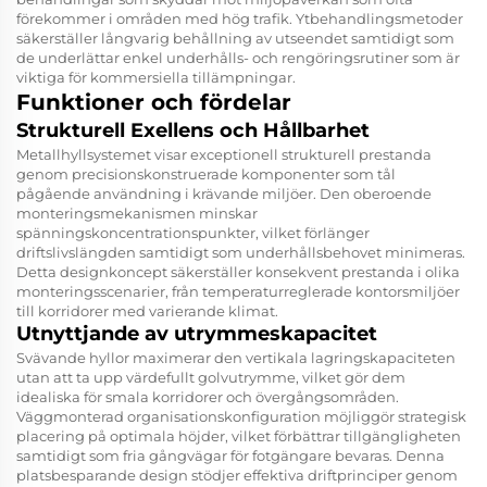
förekommer i områden med hög trafik. Ytbehandlingsmetoder
säkerställer långvarig behållning av utseendet samtidigt som
de underlättar enkel underhålls- och rengöringsrutiner som är
viktiga för kommersiella tillämpningar.
Funktioner och fördelar
Strukturell Exellens och Hållbarhet
Metallhyllsystemet visar exceptionell strukturell prestanda
genom precisionskonstruerade komponenter som tål
pågående användning i krävande miljöer. Den oberoende
monteringsmekanismen minskar
spänningskoncentrationspunkter, vilket förlänger
driftslivslängden samtidigt som underhållsbehovet minimeras.
Detta designkoncept säkerställer konsekvent prestanda i olika
monteringsscenarier, från temperaturreglerade kontorsmiljöer
till korridorer med varierande klimat.
Utnyttjande av utrymmeskapacitet
Svävande hyllor maximerar den vertikala lagringskapaciteten
utan att ta upp värdefullt golvutrymme, vilket gör dem
idealiska för smala korridorer och övergångsområden.
Väggmonterad organisationskonfiguration möjliggör strategisk
placering på optimala höjder, vilket förbättrar tillgängligheten
samtidigt som fria gångvägar för fotgängare bevaras. Denna
platsbesparande design stödjer effektiva driftprinciper genom