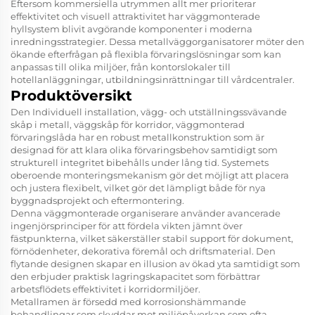
Eftersom kommersiella utrymmen allt mer prioriterar
effektivitet och visuell attraktivitet har väggmonterade
hyllsystem blivit avgörande komponenter i moderna
inredningsstrategier. Dessa metallväggorganisatorer möter den
ökande efterfrågan på flexibla förvaringslösningar som kan
anpassas till olika miljöer, från kontorslokaler till
hotellanläggningar, utbildningsinrättningar till vårdcentraler.
Produktöversikt
Den
Individuell installation, vägg- och utställningssvävande
skåp i metall, väggskåp för korridor, väggmonterad
förvaringslåda
har en robust metallkonstruktion som är
designad för att klara olika förvaringsbehov samtidigt som
strukturell integritet bibehålls under lång tid. Systemets
oberoende monteringsmekanism gör det möjligt att placera
och justera flexibelt, vilket gör det lämpligt både för nya
byggnadsprojekt och eftermontering.
Denna väggmonterade organiserare använder avancerade
ingenjörsprinciper för att fördela vikten jämnt över
fästpunkterna, vilket säkerställer stabil support för dokument,
förnödenheter, dekorativa föremål och driftsmaterial. Den
flytande designen skapar en illusion av ökad yta samtidigt som
den erbjuder praktisk lagringskapacitet som förbättrar
arbetsflödets effektivitet i korridormiljöer.
Metallramen är försedd med korrosionshämmande
behandlingar som skyddar mot miljöpåverkan som ofta