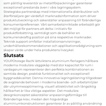
som pålitlig leverantör av metallförpackningar garanterar
exceptionell prestanda även i våra lagringssystem.
Strategiska partnerskap med internationella distributörer och
återförsäljare ger värdefull marknadsinformation som driver
produktutveckling och säkerställer anpassning till föränderliga
konsumentpreferenser. Vårt samarbetsinriktade arbetssätt gör
det möjligt för partners att delta i initiativ för
produktförbättring, samtidigt som de behåller en
konkurrenskraftig position på sina respektive marknader.
Teknisk support omfattar installationsanvisningar,
underhållsrekommendationer och applikationsrådgivning som
skapar värde under hela produktens livscykel.
Slutsats
YOUPOtorage RacN lättviktens aluminium flerlagers hållbara
moderna modulära väggskåp med stor kapacitet för rum i
vardagsrum representerar den perfekta kombinationen av
samtida design, praktisk funktionalitet och exceptionell
byggnadskvalitet. Denna innovativa lagringslösning tillgodoser
de avgörande behoven i moderna boende- och arbetsmiljöer
där utrymmesoptimering, visuell attraktivitet och långsiktig
hållbarhet är lika viktiga aspekter. Det modulära
designkonceptet säkerställer anpassningsförmåga till
föränderliga krav, medan den högvärdiga
aluminiumkonstruktionen garanterar år av pålitlig användning