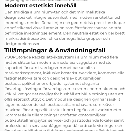
Modernt estetiskt innehåll
Den smidiga aluminiumytan och det minimalistiska
designspråket integreras sömlöst med modern arkitektur och
inredningstrender. Rena linjer och geometrisk precision skapar
en sofistikerad visuell attraktion som förstärker snarare än stör
befintliga inredningselement. Den neutrala estetiken ger brett
marknadsintresse över olika demografiska grupper och
designpreferenser.
Tillämpningar & Användningsfall
YOUPOtorage RacN:s lättviktssystem i aluminium med flera
nivåer, slitstarka, moderna, modulära väggskåp med stor
kapacitet för rum i vardagsrummet passar olika
marknadssegment, inklusive bostadsutvecklare, kommersiella
fastighetsförvaltare och designers av butiksmiljöer. I
bostadsapplikationer erbjuder systemet eleganta
förvaringslösningar för vardagsrum, sovrum, hemmakontor och
kök, vilket gör det möjligt för hushåll att hålla ordning utan att
offra estetiskt uttryck. Det modulära designen gynnar särskilt
lägenhetsboende och bostadsrättsinnehavare som kräver
maximal förvaringseffektivitet inom begränsad kvadratmeter.
Kommersiella tillämpningar omfattar kontorsmiljöer,
butiksutställningsytor, service- och gäststödjande lokaler samt
professionella serviceanläggningar där ordnade visnings- och
förvaringsmöjligheter förbättrar verksamhetens effektivitet och