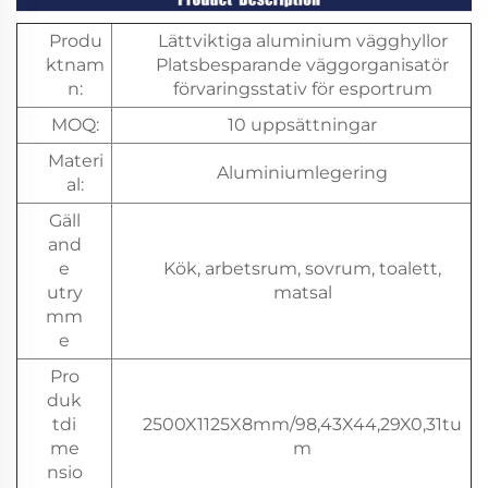
Produ
Lättviktiga aluminium vägghyllor
ktnam
Platsbesparande väggorganisatör
n:
förvaringsstativ för esportrum
MOQ:
10 uppsättningar
Materi
Aluminiumlegering
al:
Gäll
and
e
Kök, arbetsrum, sovrum, toalett,
utry
matsal
mm
e
Pro
duk
tdi
2500X1125X8mm/98,43X44,29X0,31tu
me
m
nsio