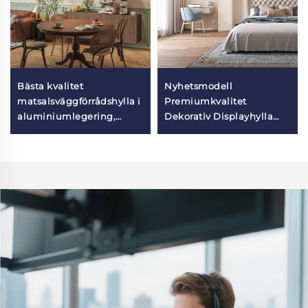
Bästa kvalitet
Nyhetsmodell
matsalsväggförrådshylla i
Premiumkvalitet
aluminiumlegering,
Dekorativ Displayhylla
väggbaserat
Aluminiumlegering
förvaringsstativ för
Vägghylla
hemmet
Förvaringsorganisator för
Sovrum