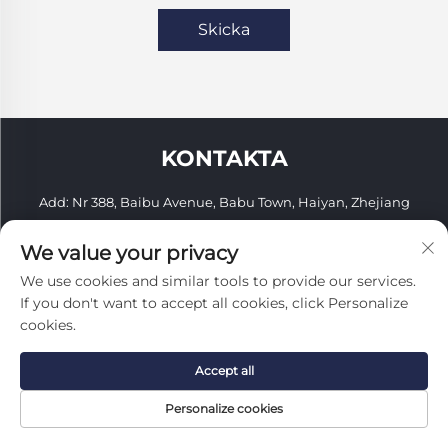
Skicka
KONTAKTA
Add: Nr 388, Baibu Avenue, Babu Town, Haiyan, Zhejiang
Tel:
+86-18368351143
We value your privacy
E-post:
[email protected]
We use cookies and similar tools to provide our services.
If you don't want to accept all cookies, click Personalize
Mobil:
+86-18368351143
cookies.
Copyright © 2026 Zhejiang Youbang Building Materials Import
And Export Co., Ltd. Alla rättigheter förbehållna.
Accept all
Integritetspolicy
Personalize cookies