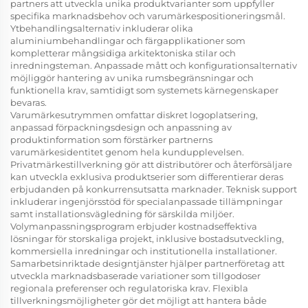
partners att utveckla unika produktvarianter som uppfyller
specifika marknadsbehov och varumärkespositioneringsmål.
Ytbehandlingsalternativ inkluderar olika
aluminiumbehandlingar och färgapplikationer som
kompletterar mångsidiga arkitektoniska stilar och
inredningsteman. Anpassade mått och konfigurationsalternativ
möjliggör hantering av unika rumsbegränsningar och
funktionella krav, samtidigt som systemets kärnegenskaper
bevaras.
Varumärkesutrymmen omfattar diskret logoplatsering,
anpassad förpackningsdesign och anpassning av
produktinformation som förstärker partnerns
varumärkesidentitet genom hela kundupplevelsen.
Privatmärkestillverkning gör att distributörer och återförsäljare
kan utveckla exklusiva produktserier som differentierar deras
erbjudanden på konkurrensutsatta marknader. Teknisk support
inkluderar ingenjörsstöd för specialanpassade tillämpningar
samt installationsvägledning för särskilda miljöer.
Volymanpassningsprogram erbjuder kostnadseffektiva
lösningar för storskaliga projekt, inklusive bostadsutveckling,
kommersiella inredningar och institutionella installationer.
Samarbetsinriktade designtjänster hjälper partnerföretag att
utveckla marknadsbaserade variationer som tillgodoser
regionala preferenser och regulatoriska krav. Flexibla
tillverkningsmöjligheter gör det möjligt att hantera både