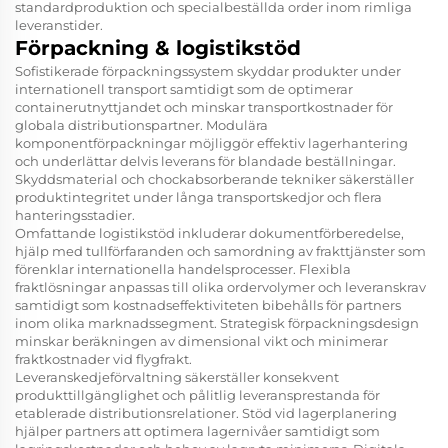
standardproduktion och specialbeställda order inom rimliga
leveranstider.
Förpackning & logistikstöd
Sofistikerade förpackningssystem skyddar produkter under
internationell transport samtidigt som de optimerar
containerutnyttjandet och minskar transportkostnader för
globala distributionspartner. Modulära
komponentförpackningar möjliggör effektiv lagerhantering
och underlättar delvis leverans för blandade beställningar.
Skyddsmaterial och chockabsorberande tekniker säkerställer
produktintegritet under långa transportskedjor och flera
hanteringsstadier.
Omfattande logistikstöd inkluderar dokumentförberedelse,
hjälp med tullförfaranden och samordning av frakttjänster som
förenklar internationella handelsprocesser. Flexibla
fraktlösningar anpassas till olika ordervolymer och leveranskrav
samtidigt som kostnadseffektiviteten bibehålls för partners
inom olika marknadssegment. Strategisk förpackningsdesign
minskar beräkningen av dimensional vikt och minimerar
fraktkostnader vid flygfrakt.
Leveranskedjeförvaltning säkerställer konsekvent
produkttillgänglighet och pålitlig leveransprestanda för
etablerade distributionsrelationer. Stöd vid lagerplanering
hjälper partners att optimera lagernivåer samtidigt som