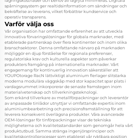
lagringskostnader och behov av lagryta minimeras. Digitala
spårningssystem ger realtidsinformation om sändningar och
bekräftelse av leverans, vilket förbättrar kundservice och
operativ transparens.
Varför välja oss
Vår organisation har omfattande erfarenhet av att utveckla
innovativa förvaringslösningar för globala marknader, med
etablerade partnerskap över flera kontinenter och inom olika
branschsektorer. Denna omfattande närvaro på marknaden
möjliggör en djup förståelse för regionala preferenser,
regulatoriska krav och kulturella aspekter som påverkar
produkters framgång på internationella marknader. Vårt
engagemang för kontinuerlig innovation säkerställer att
YOUPOtorage RacN lättviktigt aluminium flerlager slitstarka
moderna modulära väggskåp med stor kapacitet spar plats i
vardagsrummet inkorporerar de senaste framstegen inom
materialvetenskap och tillverkningsteknologi.
Som erkänd tillverkare av metallförpackningar och leverantör
av anpassade tinlådor utnyttjar vi omfattande expertis inom
aluminiumbearbetning och precisionsframställning för att
leverera konsekvent överlägsna produkter. Våra avancerade
OEM-lösningar för tinförpackningar visar de tekniska
möjligheterna och kvalitetsstandarder som genomgår hela vårt
produktutbud. Samma stränga ingenjörsprinciper och
kvalitetskontrollprocesser som etablerat vår ryktbara position