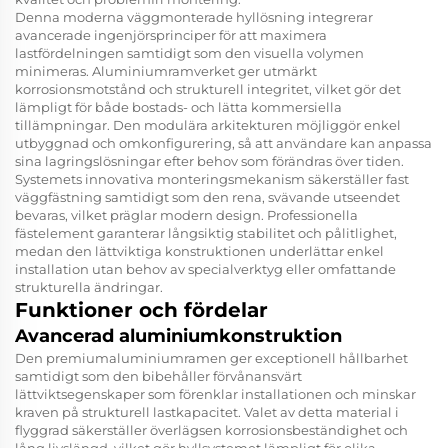
Denna moderna väggmonterade hyllösning integrerar
avancerade ingenjörsprinciper för att maximera
lastfördelningen samtidigt som den visuella volymen
minimeras. Aluminiumramverket ger utmärkt
korrosionsmotstånd och strukturell integritet, vilket gör det
lämpligt för både bostads- och lätta kommersiella
tillämpningar. Den modulära arkitekturen möjliggör enkel
utbyggnad och omkonfigurering, så att användare kan anpassa
sina lagringslösningar efter behov som förändras över tiden.
Systemets innovativa monteringsmekanism säkerställer fast
väggfästning samtidigt som den rena, svävande utseendet
bevaras, vilket präglar modern design. Professionella
fästelement garanterar långsiktig stabilitet och pålitlighet,
medan den lättviktiga konstruktionen underlättar enkel
installation utan behov av specialverktyg eller omfattande
strukturella ändringar.
Funktioner och fördelar
Avancerad aluminiumkonstruktion
Den premiumaluminiumramen ger exceptionell hållbarhet
samtidigt som den bibehåller förvånansvärt
lättviktsegenskaper som förenklar installationen och minskar
kraven på strukturell lastkapacitet. Valet av detta material i
flyggrad säkerställer överlägsen korrosionsbeständighet och