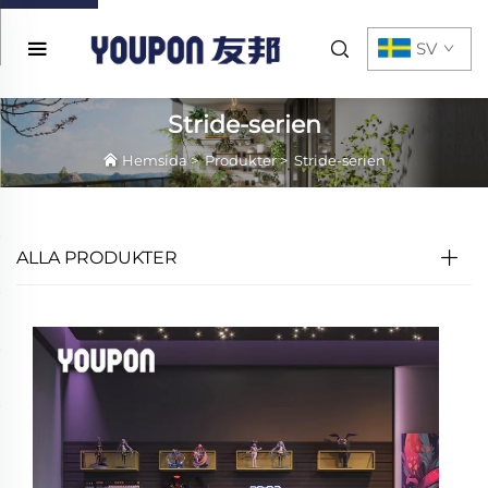
SV
Stride-serien
Hemsida
>
Produkter
>
Stride-serien
ALLA PRODUKTER