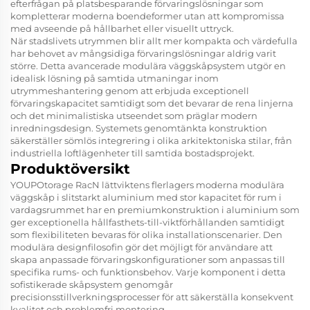
efterfrågan på platsbesparande förvaringslösningar som
kompletterar moderna boendeformer utan att kompromissa
med avseende på hållbarhet eller visuellt uttryck.
När stadslivets utrymmen blir allt mer kompakta och värdefulla
har behovet av mångsidiga förvaringslösningar aldrig varit
större. Detta avancerade modulära väggskåpsystem utgör en
idealisk lösning på samtida utmaningar inom
utrymmeshantering genom att erbjuda exceptionell
förvaringskapacitet samtidigt som det bevarar de rena linjerna
och det minimalistiska utseendet som präglar modern
inredningsdesign. Systemets genomtänkta konstruktion
säkerställer sömlös integrering i olika arkitektoniska stilar, från
industriella loftlägenheter till samtida bostadsprojekt.
Produktöversikt
YOUPOtorage RacN lättviktens flerlagers moderna modulära
väggskåp i slitstarkt aluminium med stor kapacitet för rum i
vardagsrummet har en premiumkonstruktion i aluminium som
ger exceptionella hållfasthets-till-viktförhållanden samtidigt
som flexibiliteten bevaras för olika installationscenarier. Den
modulära designfilosofin gör det möjligt för användare att
skapa anpassade förvaringskonfigurationer som anpassas till
specifika rums- och funktionsbehov. Varje komponent i detta
sofistikerade skåpsystem genomgår
precisionsstillverkningsprocesser för att säkerställa konsekvent
kvalitet och problemfri montering.