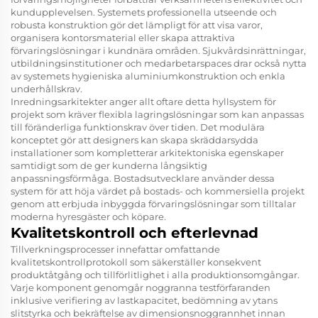
kundupplevelsen. Systemets professionella utseende och
robusta konstruktion gör det lämpligt för att visa varor,
organisera kontorsmaterial eller skapa attraktiva
förvaringslösningar i kundnära områden. Sjukvårdsinrättningar,
utbildningsinstitutioner och medarbetarspaces drar också nytta
av systemets hygieniska aluminiumkonstruktion och enkla
underhållskrav.
Inredningsarkitekter anger allt oftare detta hyllsystem för
projekt som kräver flexibla lagringslösningar som kan anpassas
till föränderliga funktionskrav över tiden. Det modulära
konceptet gör att designers kan skapa skräddarsydda
installationer som kompletterar arkitektoniska egenskaper
samtidigt som de ger kunderna långsiktig
anpassningsförmåga. Bostadsutvecklare använder dessa
system för att höja värdet på bostads- och kommersiella projekt
genom att erbjuda inbyggda förvaringslösningar som tilltalar
moderna hyresgäster och köpare.
Kvalitetskontroll och efterlevnad
Tillverkningsprocesser innefattar omfattande
kvalitetskontrollprotokoll som säkerställer konsekvent
produktåtgång och tillförlitlighet i alla produktionsomgångar.
Varje komponent genomgår noggranna testförfaranden
inklusive verifiering av lastkapacitet, bedömning av ytans
slitstyrka och bekräftelse av dimensionsnoggrannhet innan