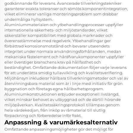
godkännande för leverans. Avancerade tillverkningstekniker
garanterar exakta toleranser och sömlös komponentintegration,
vilket eliminerar vanliga monteringsproblem som drabbar
undermåliga hyllsystem.
Aluminiummaterialen och ytbehandlingsprocesser uppfyller
internationella säkerhets- och miljöstandarder, vilket
säkerställer kompatibilitet med globala marknader och
överensstämmelse med regelverk. Ytbehandlingar ger
förbättrad korrosionsmotstånd och bevarar utseendets
integritet under normala användningsförhållanden, medan
mekaniska fästelement och hårdfvarukomponenter uppfyller
eller överstiger branschens krav på hållfasthet och
beständighet. Omfattande dokumentation följer varje leverans
för att underlätta smidig tullavvikling och kvalitetsverifiering.
Miljöhänsyn inkluderar hållbara tillverkningsmetoder och val av
återvinningsbara material som är i linje med initiativ för grön
byggnation och företags egna hållbarhetsprogram.
Aluminiumkonstruktionen erbjuder exceptionell livslängd,
vilket minskar behovet av utbyggnad och de därtill hörande
miljöpåverkan. Kvalitetssäkringsprotokoll tillämpas genom
hela värdekedjan, från inköp av råmaterial till slutlig
förpackning och förberedelse inför frakt.
Anpassning & varumärkesalternativ
Omfattande anpassningsmöjligheter gör det möjligt för