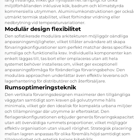
lång livslängd, vilket gör hyllsystemet lämpligt för olika
miljöförhållanden inklusive kök, badrum och klimatstyrda
kommersiella utrymmen. Aluminiumkonstruktionen ger också
utmärkt termisk stabilitet, vilket förhindrar vridning eller
nedbrytning vid temperaturvariationer.
Modulär design flexibilitet
Den sofistikerade modulära arkitekturen möjliggör oändliga
anpassningsmöjligheter, vilket tillåter användare att skapa
förvaringskonfigurationer som perfekt matchar deras specifika
rumsliga och funktionella krav. Individuella komponenter kan
enkelt läggas till, tas bort eller omplaceras utan att hela
systemet behöver installeras om, vilket ger exceptionell
anpassningsförmåga för föränderliga förvaringsbehov. Den
modulära approachen underlättar även effektiv leverans och
lagerhantering för distributörer och återförsäljare.
Rumsoptimeringsteknik
Den vertikala förvaringsdesignen maximerar den tillgängliga
väggytan samtidigt som kraven på golvutrymme hålls
minimala, vilket gör den idealisk för kompakta urbana miljöer
och tillämpningar där utrymme är eftertraktat. Den
flerlagerskonfigurationen erbjuder generös förvaringskapacitet
utan att överväldiga rummets proportioner, vilket möjliggör
effektiv organisation utan visuell rörighet. Strategisk placering
mellan lagren anpassas för olika föremåls höjd samtidigt som
tillgänglighet och estetisk balans bibehålls.