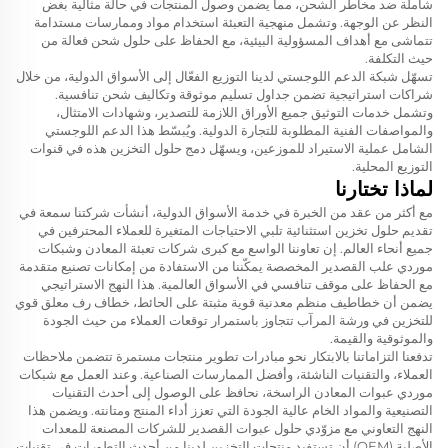
شاملة ضد مخاطر الشحن، مما يضمن وصول المنتجات في حالة مثالية بغض
النظر عن الوجهة. وتشمل منهجية التعبئة استخدام مواد وممارسات مستدامة
تتماشى مع أهداف المسؤولية البيئية، مع الحفاظ على حلول شحن فعالة من
حيث التكلفة.
تسهّل شبكة الدعم اللوجستي لدينا التوزيع الفعّال إلى الأسواق الدولية، من خلال
شراكات استراتيجية تضمن جداول تسليم موثوقة وتكاليف شحن تنافسية.
وتشمل خدمات التوثيق جميع الأوراق اللازمة للتصدير، وشهادات الامتثال،
والمواصفات الفنية المطلوبة للتجارة الدولية. ويُبسّط هذا الدعم اللوجستي
الشامل عملية الاستيراد للموزعين، ويسهّل دمج حلول التخزين هذه في قنوات
التوزيع المحلية.
لماذا تختارنا
مع أكثر من عقد من الخبرة في خدمة الأسواق الدولية، أنشأت شركتنا سمعة في
تقديم حلول تخزين استثنائية تلبي الاحتياجات المتغيرة للعملاء المحترفين في
جميع أنحاء العالم. إن تعاوننا الواسع مع كبرى شركات تعبئة المعادن وشبكات
موردي علب القصدير المخصصة يمكّننا من الاستفادة من إمكانات تصنيع متقدمة
مع الحفاظ على موقف تنافسي في الأسواق العالمية. هذا النهج الاستراتيجي
يضمن أن
خطاطيف منظم معدنية قوية مثبتة على الحائط، خطاف رف معلق قوي
للتخزين في ورشة المرآب
تتجاوز باستمرار توقعات العملاء من حيث الجودة
والموثوقية والقيمة.
تدفعنا التزاماتنا بالابتكار نحو مبادرات تطوير منتجات مستمرة تتضمن ملاحظات
العملاء، والتقنيات الناشئة، وأفضل الممارسات الصناعية. وعند العمل مع شبكات
موردي عبوات المعادن الراسخة، نحافظ على الوصول إلى أحدث التقنيات
التصنيعية والمواد الخام عالية الجودة التي تعزز أداء المنتج ومتانته. ويضمن هذا
النهج التعاوني مع مزوّدي حلول عبوات القصدير للشركات المصنعة للمعدات
الأصلية (OEM) أن تستفيد منتجات التخزين لدينا من أحدث التطورات في تقنيات