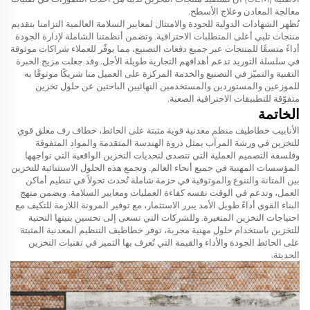
معالجة المعادن وعلاج الأسطح.
تُظهر الشهادات الدولية للجودة والامتثال لمعايير السلامة العالمية التزامنا بتقديم
منتجات تلبي أعلى المتطلبات الاحترافية. وتضمن أنظمتنا الشاملة لإدارة الجودة
أداءً متسقًا للمنتجات عبر جميع دفعات التصنيع، مما يوفّر للعملاء شراكات موثوقة
في سلسلة التوريد تدعم أهدافهم التجارية طويلة الأجل. وقد جعلت مزيج الخبرة
التقنية والتميّز في التصنيع والخدمة المركزة على العميل منا شريكًا موثوقًا به
للموزعين والمستوردين والمستخدمين النهائيين الباحثين عن حلول تخزين
متفوّقة للتطبيقات الاحترافية الصعبة.
الخاتمة
الأنابيب
خطاطيف منظم معدنية قوية مثبتة على الحائط، خطاف رف معلق قوي
للتخزين في ورشة المرآب
يمثل ذروة الهندسة المتقدمة والمواد المتفوقة
وفلسفة التصميم العملية التي تتصدى لتحديات التخزين الواقعية التي تواجهها
المؤسسات المهنية في جميع أنحاء العالم. وتجمع هذه الحلول الاستثنائية للتخزين
بين المتانة والتنوع والموثوقية في حزمة شاملة تُحدث تحولاً في تنظيم أماكن
العمل، وتدعم في الوقت نفسه كفاءة العمليات ومعايير السلامة. ويضمن منهج
البناء القوي أداءً طويل الأمد يبرر الاستثمار، مع توفير المرونة اللازمة للتكيف مع
احتياجات التخزين المتغيرة. وللشركات التي تسعى إلى تحسين بنيتها التحتية
للتخزين باستخدام حلول مهنية مجربة، توفر خطاطيف التنظيم المعدنية المثبتة
على الحائط الجودة والأداء والقيمة التي تُعرف بها التميز في تقنيات التخزين
الحديثة.