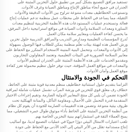
تستفيد مرافق التصنيع بشكل كبير من تطبيق حلول التخزين المثبتة على
الجدران في جميع أنحاء مناطق الإنتاج ومناطق الصيانة وغرف الأدوات.
وتستوعب الخطاطيف معدات متنوعة تتراوح بين الأدوات الدقيقة والأدوات
الثقيلة، مما يساعد في الحفاظ على محطات عمل منظمة تدعم عمليات إنتاج
فعالة. وتستخدم عمليات المستودعات هذه الأنظمة التخزينية لتنظيم معدات
المناورة ومعدات السلامة وأدوات الصيانة في مواقع استراتيجية داخل المرفق،
ما يحسن كفاءة العمليات ومعايير سلامة مكان العمل.
تُدرج المؤسسات التعليمية ومدارس التدريب والمرافق التدريبية حلول تخزين
ورش العمل هذه لتهيئة بيئات تعلّم منظمة يمكن للطلاب فيها الوصول بسهولة
إلى الأدوات والمعدات. وتتحمل البنية المتينة الاستخدام المتكرر مع الحفاظ على
معايير السلامة الضرورية في البيئات التعليمية. وتعتمد المقاولون التجاريون
ومقدمو الخدمات على هذه الأنظمة المثبتة على الجدران لتنظيم الأدوات
والمعدات في مواقع العمل المؤقتة، حيث توفر حلول تنظيم محمولة تعزز كفاءة
موقع العمل وأمان الأدوات.
التحكم في الجودة والامتثال
التزامنا بتقديم حلول استثنائية
خطاطيف منظم معدنية قوية مثبتة على الحائط،
خطاف رف معلق قوي للتخزين في ورشة المرآب
تشمل عمليات شاملة لمراقبة
الجودة تضمن أن يلبي كل منتج المعايير الدولية الصارمة. وتقيم إجراءات الاختبار
المتقدمة قدرة التحمل على الأحمال، ومقاومة التآكل، والمتانة الهيكلية تحت
ظروف بيئية متنوعة. وتضمن هذه التقييمات الصارمة للجودة أن يقوم كل نظام
من أنظمة التخزين المثبتة على الحائط بأداء موثوق طوال عمره التشغيلي، مما
يمنح العملاء الثقة في استثماراتهم ببنية التخزين الخاصة بهم.
تلعب اعتبارات الامتثال البيئي دورًا حيويًا في عمليات التصنيع لدينا، مع أساليب
إنتاج مستدامة تقلل من الأثر البيئي إلى الحد الأدنى مع الحفاظ على جودة