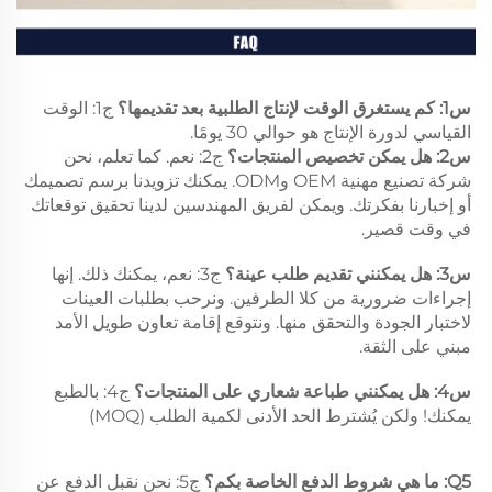
س1: كم يستغرق الوقت لإنتاج الطلبية بعد تقديمها؟ 
ج1: الوقت 
القياسي لدورة الإنتاج هو حوالي 30 يومًا. 
س2: هل يمكن تخصيص المنتجات؟ 
ج2: نعم. كما تعلم، نحن 
شركة تصنيع مهنية OEM وODM. يمكنك تزويدنا برسم تصميمك 
أو إخبارنا بفكرتك. ويمكن لفريق المهندسين لدينا تحقيق توقعاتك 
في وقت قصير. 
س3: هل يمكنني تقديم طلب عينة؟ 
ج3: نعم، يمكنك ذلك. إنها 
إجراءات ضرورية من كلا الطرفين. ونرحب بطلبات العينات 
لاختبار الجودة والتحقق منها. ونتوقع إقامة تعاون طويل الأمد 
مبني على الثقة. 
س4: هل يمكنني طباعة شعاري على المنتجات؟ 
ج4: بالطبع 
يمكنك! ولكن يُشترط الحد الأدنى لكمية الطلب (MOQ) 
Q5: ما هي شروط الدفع الخاصة بكم؟ 
ج5: نحن نقبل الدفع عن 