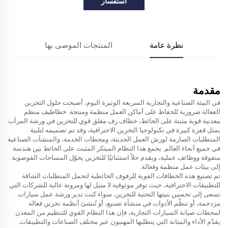
استفسار
نظرة عامة
المنتجات الموصى بها
مقدمة
في البيئة الصناعية والتجارية السريعة الوتيرة اليوم، أصبحت حلول التخزين
الفعالة ضرورية للحفاظ على أماكن العمل منظمة ومنتجة.
خطاطيف منظم
معدنية قوية مثبتة على الحائط، خطاف رف معلق قوي للتخزين في ورشة المرآب
يمثل قفزة كبيرة في تكنولوجيا التخزين الاحترافية، وقد تم تصميمه لتلبية
المتطلبات الصارمة لورش العمل الحديثة، ومحطات الخدمة، والمنشآت الصناعية
في جميع أنحاء العالم. يجمع هذا النظام المبتكر المثبت على الحائط بين هندسة
متفوقة ووظائف عملية، ويقدم حلاً استثنائيًا للتخزين يحوّل المساحات الفوضوية
إلى بيئات عمل منظمة وفعالة.
تم تصنيع هذه الخطافات القوية للرفوف الحائطية لتحمل المتطلبات الشاقة
للتطبيقات الاحترافية، حيث توفر موثوقية لا مثيل لها ومرونة عالية للشركات التي
تسعى إلى تحسين بنيتها التحتية للتخزين. سواء كنت تدير ورشة عمل سيارات
مزدحمة، أو تنظّم الأدوات في منشأة تصنيع، أو تُنشئ أنظمة تخزين فعالة
لمحطات صيانة السيارات التجارية، فإن هذا النظام القوي للتنظيم من المعدن
يقدّم الأداء والمتانة التي يتطلبها المهنيون عبر مختلف الصناعات والتطبيقات.