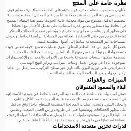
نظرة عامة على المنتج
الأنابيب
خطاطيف منظم معدنية قوية مثبتة على الحائط، خطاف رف معلق قوي
للتخزين في ورشة المرآب
يُجسّد دمجًا مثاليًا بين علم المعادن المتقدم وهندسة
التصميم الذكية. مصنوع من مواد معدنية عالية الجودة، يتميز هذا النظام المدمج
في الحائط ببناء متطور يضمن قدرة استثنائية على تحمل الأحمال مع الحفاظ
على مظهر أنيق يتناسب مع أي بيئة احترافية. ويُحسّن تصميم الخطاف المبتكر
كفاءة التخزين من خلال الاستفادة الفعّالة من المساحة الرأسية للحائط، وتحويل
المساحات غير المستخدمة سابقًا إلى أصول تنظيمية قيمة.
يخضع كل مكون من هذا النظام المعلق القوي لعمليات تصنيع دقيقة تضمن جودة
متسقة وأداءً موثوقًا. ويضمن منهج البناء المتين أن هذه الخطافات المعدنية
المنظمة يمكنها استيعاب مجموعة واسعة من الأدوات والمعدات والإكسسوارات
الموجودة عادةً في ورش العمل وبيئات المرائب. ويركز النهج الهندسي
الاستراتيجي على توزيع الوزن بالتساوي عبر سطح التركيب، مما يقلل من نقاط
تركيز الإجهاد ويعزز السلامة الهيكلية الشاملة للتثبيت.
الميزات والفوائد
البناء والصمود المتفوقان
تتمثل أساسيات هذه الخطافات المعدنية المرفقة بالحائط في جودتها الاستثنائية
في التصنيع، حيث تستخدم سبائك معدنية عالية الجودة تقاوم التآكل والتلف
والتحلل البيئي. وتُنشئ عمليات المعالجة المتقدمة للسطح حاجزًا واقٍ يحافظ
على مظهر الخطافات ووظيفتها حتى في ظروف ورش العمل الصعبة. ويضمن
هذا البناء القوي الموثوقية طويلة الأمد، ما يجعل هذه الخطافات الثقيلة للرفوف
المعلقة استثمارًا في حلول تخزين مستدامة توفر أداءً ثابتًا عامًا بعد عام.
قدرات تخزين متعددة الاستخدامات