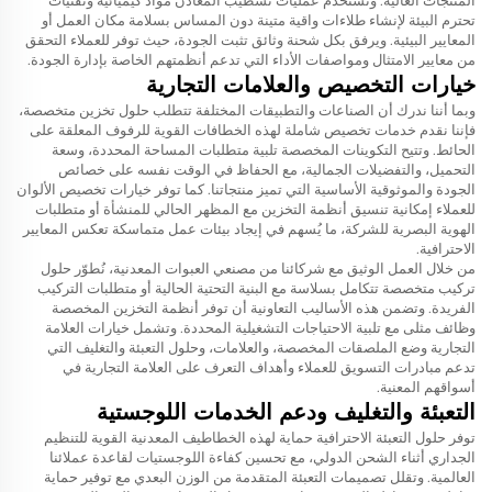
المنتجات العالية. وتستخدم عمليات تشطيب المعادن مواد كيميائية وتقنيات
تحترم البيئة لإنشاء طلاءات واقية متينة دون المساس بسلامة مكان العمل أو
المعايير البيئية. ويرفق بكل شحنة وثائق تثبت الجودة، حيث توفر للعملاء التحقق
من معايير الامتثال ومواصفات الأداء التي تدعم أنظمتهم الخاصة بإدارة الجودة.
خيارات التخصيص والعلامات التجارية
وبما أننا ندرك أن الصناعات والتطبيقات المختلفة تتطلب حلول تخزين متخصصة،
فإننا نقدم خدمات تخصيص شاملة لهذه الخطافات القوية للرفوف المعلقة على
الحائط. وتتيح التكوينات المخصصة تلبية متطلبات المساحة المحددة، وسعة
التحميل، والتفضيلات الجمالية، مع الحفاظ في الوقت نفسه على خصائص
الجودة والموثوقية الأساسية التي تميز منتجاتنا. كما توفر خيارات تخصيص الألوان
للعملاء إمكانية تنسيق أنظمة التخزين مع المظهر الحالي للمنشأة أو متطلبات
الهوية البصرية للشركة، ما يُسهم في إيجاد بيئات عمل متماسكة تعكس المعايير
الاحترافية.
من خلال العمل الوثيق مع شركائنا من مصنعي العبوات المعدنية، نُطوّر حلول
تركيب متخصصة تتكامل بسلاسة مع البنية التحتية الحالية أو متطلبات التركيب
الفريدة. وتضمن هذه الأساليب التعاونية أن توفر أنظمة التخزين المخصصة
وظائف مثلى مع تلبية الاحتياجات التشغيلية المحددة. وتشمل خيارات العلامة
التجارية وضع الملصقات المخصصة، والعلامات، وحلول التعبئة والتغليف التي
تدعم مبادرات التسويق للعملاء وأهداف التعرف على العلامة التجارية في
أسواقهم المعنية.
التعبئة والتغليف ودعم الخدمات اللوجستية
توفر حلول التعبئة الاحترافية حماية لهذه الخطاطيف المعدنية القوية للتنظيم
الجداري أثناء الشحن الدولي، مع تحسين كفاءة اللوجستيات لقاعدة عملائنا
العالمية. وتقلل تصميمات التعبئة المتقدمة من الوزن البعدي مع توفير حماية