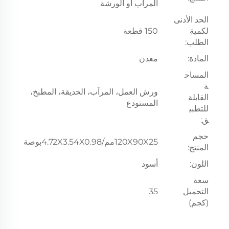
المرآب أو الورشة
الحد الأدنى
لكمية
150 قطعة
الطلب:
المادة:
معدن
المساح
ة
ورش العمل، المرآب، الحديقة، المطبخ،
القابلة
المستودع
للتطبي
ق:
حجم
120X90X25مم/4.72X3.54X0.98بوصة
المنتج:
اللون:
أسود
سعة
التحميل
35
(كجم)