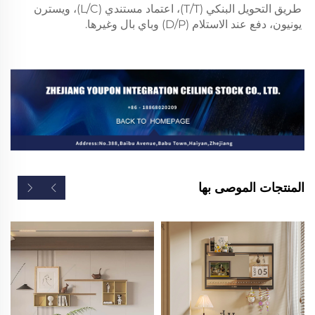
طريق التحويل البنكي (T/T)، اعتماد مستندي (L/C)، ويسترن 
يونيون، دفع عند الاستلام (D/P) وباي بال وغيرها. 
المنتجات الموصى بها