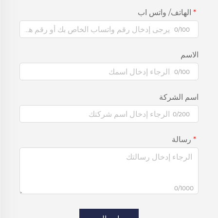
الهاتف/ واتس اب
0/100
الاسم
0/100
اسم الشركة
0/200
رسالة
0/1000