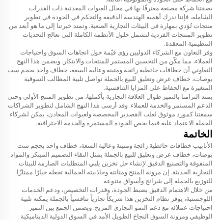
بصفتنا شركة مصنعة معترفًا بها في مجال العبوات المعدنية ذات القدرات
الشاملة، فإننا ندرك أهمية الهندسة الدقيقة والتحكم في الجودة في تطوير
منتجات تُؤدي بمهارة في البيئات التجارية الصعبة. وتمتد خبرتنا إلى ما هو أبعد من
تطوير المنتجات الفردية لتشمل حلول الأنظمة الكاملة التي تعالج التحديات
التنظيمية المعقدة.
وفر التعاون مع الشركاء الدوليين رؤى قيّمة حول اتجاهات السوق واحتياجات
العملاء، مما مكّن من التحسين المستمر للمنتجات والابتكار. ويضمن هذا النهج
التعاوني أن
خطافات حائطية رائجة ومتينة وعالية السعة، خطاف واحد بحجم ست
بوصات، خطاف عرض وتعليق للبيع بالجملة
تواصل تلبية المطالب السوقية
المتغيرة مع الحفاظ على المزايا التنافسية.
يمتد التزامنا بالتميز طوال العلاقة التجارية بأكملها، من تطوير المنتج الأولي وحتى
الدعم المستمر والخدمة للعملاء. وقد أرسى هذا النهج الشامل لتطوير الشراكات
سمعتنا كمورد موثوق لعلب القصدير المخصصة ولعبوات المعادن، يمكن لشركاء
الجملة الاعتماد عليه فيما يخص الجودة المستمرة والخدمة الاحترافية.
الخاتمة
الأنابيب
خطافات حائطية رائجة ومتينة وعالية السعة، خطاف واحد بحجم ست
بوصات، خطاف عرض وتعليق للبيع بالجملة
يمثل التقاء التصميم المبتكر والمواد
المتفوقة والتصنيع الدقيق لإنشاء حل تخزين يلبي المتطلبات الصارمة للبيئات
التجارية الحديثة. إن مرونة المنتج ومتانته وجاذبيته الجمالية تجعله خيارًا ممتازًا
للتوزيع بالجملة إلى شرائح وأسواق متنوعة.
من خلال الاهتمام الدقيق بضبط الجودة، وقدرات التخصيص، ودعم الخدمات
اللوجستية، يوفر نظام التخزين هذا شريكاً تجارياً تنافسياً بالجملة يمكنه تلبية
احتياجات عملائه مع دعم النمو التجاري المربح. ويضمن الجمع بين التميز
الوظيفي ومرونة السوق النجاحَ الطويل الأمد في السوق الدولية الديناميكية