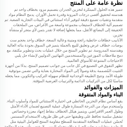
نظرة عامة على المنتج
تتميز هذه الحلول المبتكرة لتخزين الجدران بتصميم مزود بخطاف واحد تم
هندسته لتحقيق أقصى درجات المرونة وقدرة تحمل الأوزان. يدمج النظام مواد
متقدمة وتقنيات تصنيع دقيقة لتوفير أداء استثنائي في البيئات التجارية الصعبة. تم
تصميم آلية الخطاف لاستيعاب مجموعة واسعة من الأغراض، من الملحقات
الخفيفة إلى البضائع الأثقل، مما يجعلها إضافة لا تقدر بثمن لأي متجر أو منشأة
تخزين.
الأنابيب
خطافات حائطية رائجة ومتينة وعالية السعة، خطاف واحد بحجم ست
بوصات، خطاف عرض وتعليق للبيع بالجملة
يتميز في السوق بجودة بنائه العالية
وهندسته المدروسة. تم تطوير المنتج من خلال عمليات بحث وتطوير مكثفة، مع
دمج ملاحظات الموزعين والمستخدمين النهائيين الدوليين لإنشاء حل يلبي
الاحتياجات المتنوعة للأسواق العالمية.
تظهر التفوق في التصنيع في كل جانب من جوانب تصميم المنتج، بدءًا من أجهزة
التثبيت المُصممة بدقة وصولاً إلى المواد المختارة بعناية والتي تضمن موثوقية
طويلة الأمد. وتتيح الطبيعة الوحداتية للنظام سهولة التركيب والتكوين، مما يجعله
مناسبًا لكل من التركيبات الدائمة والترتيبات العرضية المؤقتة.
الميزات والفوائد
البناء والمواد المتفوقة
يقع أساس نظام التخزين الحائطي في اختياره الاستثنائي للمواد وأسلوب البناء.
وتُستخدم مواد من الدرجة الممتازة طوال عملية التصنيع لضمان الأداء الأمثل
وطول العمر الافتراضي. ويتميز هيكل الخطاف بنقاط إجهاد معززة وخصائص
تشغيل سلسة تحافظ على وظيفتها حتى في ظل ظروف الاستخدام المستمر.
تُحسّن عمليات المعالجة المتقدمة للسطح مقاومة المنتج للعوامل البيئية مثل
الرطوبة وتقلبات درجات الحرارة والاستخدام اليومي. لا يقتصر تأثير هذه المعالجة