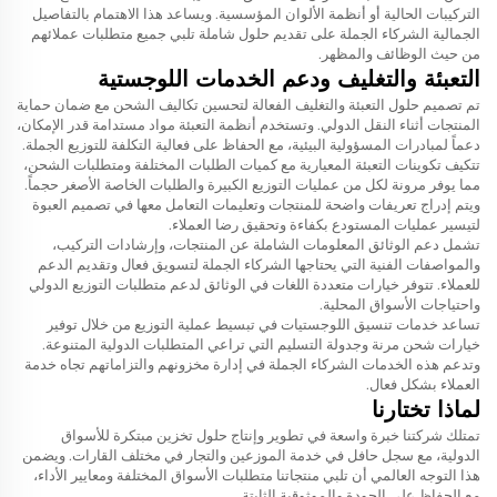
التركيبات الحالية أو أنظمة الألوان المؤسسية. ويساعد هذا الاهتمام بالتفاصيل
الجمالية الشركاء الجملة على تقديم حلول شاملة تلبي جميع متطلبات عملائهم
من حيث الوظائف والمظهر.
التعبئة والتغليف ودعم الخدمات اللوجستية
تم تصميم حلول التعبئة والتغليف الفعالة لتحسين تكاليف الشحن مع ضمان حماية
المنتجات أثناء النقل الدولي. وتستخدم أنظمة التعبئة مواد مستدامة قدر الإمكان،
دعماً لمبادرات المسؤولية البيئية، مع الحفاظ على فعالية التكلفة للتوزيع الجملة.
تتكيف تكوينات التعبئة المعيارية مع كميات الطلبات المختلفة ومتطلبات الشحن،
مما يوفر مرونة لكل من عمليات التوزيع الكبيرة والطلبات الخاصة الأصغر حجماً.
ويتم إدراج تعريفات واضحة للمنتجات وتعليمات التعامل معها في تصميم العبوة
لتيسير عمليات المستودع بكفاءة وتحقيق رضا العملاء.
تشمل دعم الوثائق المعلومات الشاملة عن المنتجات، وإرشادات التركيب،
والمواصفات الفنية التي يحتاجها الشركاء الجملة لتسويق فعال وتقديم الدعم
للعملاء. تتوفر خيارات متعددة اللغات في الوثائق لدعم متطلبات التوزيع الدولي
واحتياجات الأسواق المحلية.
تساعد خدمات تنسيق اللوجستيات في تبسيط عملية التوزيع من خلال توفير
خيارات شحن مرنة وجدولة التسليم التي تراعي المتطلبات الدولية المتنوعة.
وتدعم هذه الخدمات الشركاء الجملة في إدارة مخزونهم والتزاماتهم تجاه خدمة
العملاء بشكل فعال.
لماذا تختارنا
تمتلك شركتنا خبرة واسعة في تطوير وإنتاج حلول تخزين مبتكرة للأسواق
الدولية، مع سجل حافل في خدمة الموزعين والتجار في مختلف القارات. ويضمن
هذا التوجه العالمي أن تلبي منتجاتنا متطلبات الأسواق المختلفة ومعايير الأداء،
مع الحفاظ على الجودة والموثوقية الثابتة.