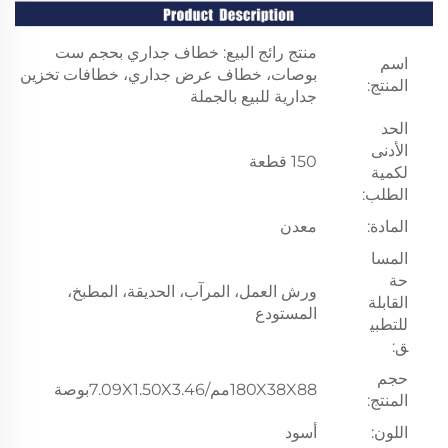
منتج رائج البيع: خطاف جداري بحجم ست
اسم
بوصات، خطاف عرض جداري، خطافات تخزين
المنتج:
جدارية للبيع بالجملة
الحد
الأدنى
150 قطعة
لكمية
الطلب:
المادة:
معدن
المسا
حة
ورش العمل، المرآب، الحديقة، المطبخ،
القابلة
المستودع
للتطبي
ق:
حجم
180X38X88مم/7.09X1.50X3.46بوصة
المنتج:
اللون:
أسود