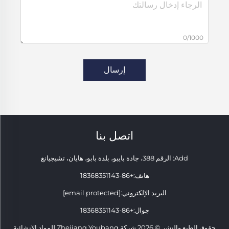
0/1000
إرسال
اتصل بنا
Add: الرقم 388، جادة بايبو، بلدة بابو، هايان، تشيجيانغ
هاتف:
+86-18368351143
البريد الإلكتروني:
[email protected]
جوال:
+86-18368351143
حقوق الطبع والنشر © 2026 شركة Zhejiang Youbang للمواد الإنشائية