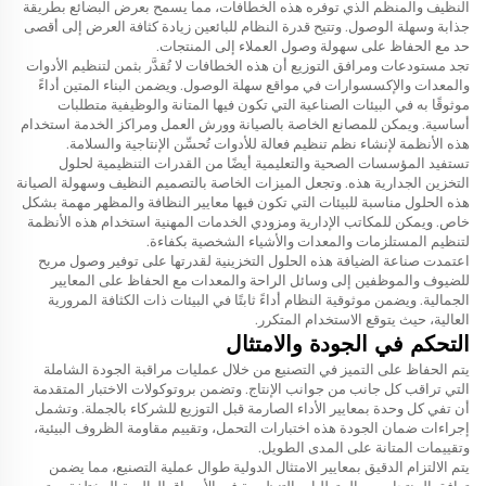
النظيف والمنظم الذي توفره هذه الخطافات، مما يسمح بعرض البضائع بطريقة
جذابة وسهلة الوصول. وتتيح قدرة النظام للبائعين زيادة كثافة العرض إلى أقصى
حد مع الحفاظ على سهولة وصول العملاء إلى المنتجات.
تجد مستودعات ومرافق التوزيع أن هذه الخطافات لا تُقدَّر بثمن لتنظيم الأدوات
والمعدات والإكسسوارات في مواقع سهلة الوصول. ويضمن البناء المتين أداءً
موثوقًا به في البيئات الصناعية التي تكون فيها المتانة والوظيفية متطلبات
أساسية. ويمكن للمصانع الخاصة بالصيانة وورش العمل ومراكز الخدمة استخدام
هذه الأنظمة لإنشاء نظم تنظيم فعالة للأدوات تُحسِّن الإنتاجية والسلامة.
تستفيد المؤسسات الصحية والتعليمية أيضًا من القدرات التنظيمية لحلول
التخزين الجدارية هذه. وتجعل الميزات الخاصة بالتصميم النظيف وسهولة الصيانة
هذه الحلول مناسبة للبيئات التي تكون فيها معايير النظافة والمظهر مهمة بشكل
خاص. ويمكن للمكاتب الإدارية ومزودي الخدمات المهنية استخدام هذه الأنظمة
لتنظيم المستلزمات والمعدات والأشياء الشخصية بكفاءة.
اعتمدت صناعة الضيافة هذه الحلول التخزينية لقدرتها على توفير وصول مريح
للضيوف والموظفين إلى وسائل الراحة والمعدات مع الحفاظ على المعايير
الجمالية. ويضمن موثوقية النظام أداءً ثابتًا في البيئات ذات الكثافة المرورية
العالية، حيث يتوقع الاستخدام المتكرر.
التحكم في الجودة والامتثال
يتم الحفاظ على التميز في التصنيع من خلال عمليات مراقبة الجودة الشاملة
التي تراقب كل جانب من جوانب الإنتاج. وتضمن بروتوكولات الاختبار المتقدمة
أن تفي كل وحدة بمعايير الأداء الصارمة قبل التوزيع للشركاء بالجملة. وتشمل
إجراءات ضمان الجودة هذه اختبارات التحمل، وتقييم مقاومة الظروف البيئية،
وتقييمات المتانة على المدى الطويل.
يتم الالتزام الدقيق بمعايير الامتثال الدولية طوال عملية التصنيع، مما يضمن