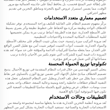
على إطالة عمر المنتج فحسب، بل يحافظ أيضًا على جاذبيته الجمالية مع مرور
الوقت، مما يضمن استمرار عروض البيع بالتجزئة ومناطق التخزين في تقديم
مظهر احترافي.
تصميم معماري متعدد الاستخدامات
يركّز مفهوم تصميم النظام على القابلية للتكيف وراحة المستخدم. توفر تشكيلة
الخطاف الواحد وظيفة مركزة مع الحفاظ على خطوط نظيفة وأثر بصري بسيط
على الأسطح الجدارية. تتيح هذه الطريقة أنماط ترتيب مرنة يمكن تخصيصها
لتلبية المتطلبات المكانية المحددة والاحتياجات التنظيمية.
تُعد مرونة التركيب ميزة رئيسية، حيث يمكن تثبيت النظام على مختلف الأسطح
والمواد الجدارية. صُممت أدوات التثبيت لتوفير تثبيت آمن مع تقليل الضرر الواقع
على الجدار، مما يجعله مناسبًا للتركيبات الدائمة والمؤقتة على حد سواء. تُعد هذه
المرونة ذات قيمة كبيرة للشركات التي تقوم بكثير من الأحيان بإعادة ترتيب
مساحاتها أو التي تعمل في مرافق مؤجرة.
تكنولوجيا توزيع الحمولة المحسنة
يتجلى التميز الهندسي من خلال قدرات النظام المتقدمة في توزيع الأحمال. يدمج
تصميم الخطاف مبادئ تحليل الإجهاد التي تضمن توزيع الوزن بالتساوي عبر نقاط
التثبيت، مما يقلل من خطر تلف الجدار ويطيل عمر النظام التشغيلي. تجعل هذه
التقنية النظام
خطافات حائطية رائجة ومتينة وعالية السعة، خطاف واحد بحجم
ست بوصات، خطاف عرض وتعليق للبيع بالجملة
مناسبًا للتطبيقات الصعبة التي
تكون فيها الموثوقية أمرًا بالغ الأهمية.
التطبيقات وحالات الاستخدام
تُعد مرونة أنظمة التخزين الجدارية هذه ما يجعلها مناسبة لمجموعة واسعة من
الاستخدامات التجارية والصناعية. تستفيد البيئات التجارية بشكل كبير من المظهر