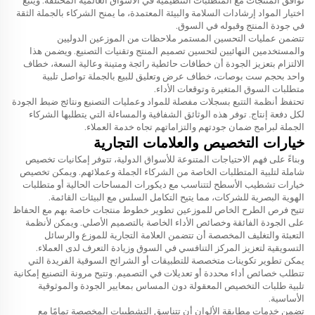
توافق المنتجات مع المتطلبات التنظيمية في الأسواق العالمية المختلفة. ويتبع
اختيار المواد إرشادات السلامة والبيئة المعتمدة، ما يمنح الشركاء بالجملة الثقة
في جودة المنتج وقبوله في السوق.
تتضمن عمليات التحسين المستمر ملاحظات من الموزعين الدوليين
والمستخدمين النهائيين لتحسين تصميم المنتج وتقنيات التصنيع. ويضمن هذا
الالتزام بتعزيز الجودة أن
خطافات حائطية رائجة ومتينة وعالية السعة، خطاف
واحد بحجم ست بوصات، خطاف عرض وتعليق للبيع بالجملة
تواصل تلبية
متطلبات السوق المتغيرة وتوقعات الأداء.
تحتفظ أنظمة التتبع بسجلات مفصلة للمواد وعمليات التصنيع ونتائج ضبط الجودة
لكل دفعة إنتاج. توفر هذه الوثائق الشفافية والمساءلة التي يتطلبها الشركاء
الجملة لبرامج ضمان جودتهم والتزاماتهم تجاه خدمة العملاء.
خيارات التخصيص والعلامات التجارية
وبناءً على فهم الاحتياجات المتنوعة للأسواق الدولية، تتوفر إمكانيات تخصيص
شاملة لتلبية المتطلبات الخاصة من الشركاء الجملة وعملائهم. ويمكن تخصيص
خيارات تشطيب الأسطح لتتناسب مع ديكورات المساحات الحالية أو متطلبات
الهوية البصرية للشركات، مما يتيح التكامل السلس مع البيئات القائمة.
تتيح فرص الطرح الخاص للموزعين تطوير خطوط منتجات خاصة بهم مع الحفاظ
على الجودة الفائقة وخصائص الأداء الخاصة بالتصميم الأصلي. ويمكن لأنظمة
التعبئة والتغليف المخصصة أن تتضمن العلامة التجارية للموزع والرسائل
التسويقية لتعزيز المركز التنافسي في السوق وزيادة التعرف لدى العملاء.
يمكن تطوير تكوينات متخصصة للتطبيقات أو الشرائح السوقية الفريدة التي
تتطلب خصائص أداء محددة أو تعديلات في التصميم. وتتيح مرونة التصنيع إمكانية
تلبية طلبات التخصيص المعقولة دون المساس بمعايير الجودة والموثوقية
الأساسية.
تضمن خدمات مطابقة الألوان أن تتناسق التشطيبات المخصصة تمامًا مع