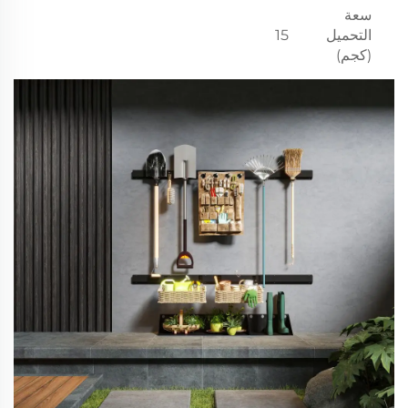
سعة
التحميل
15
(كجم)