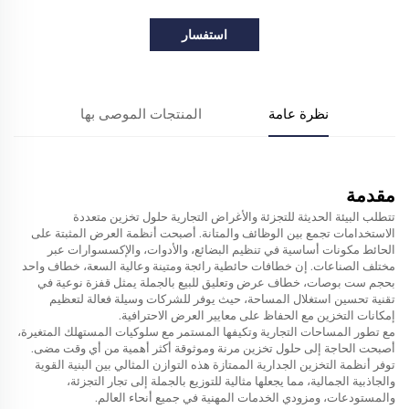
استفسار
نظرة عامة
المنتجات الموصى بها
مقدمة
تتطلب البيئة الحديثة للتجزئة والأغراض التجارية حلول تخزين متعددة
الاستخدامات تجمع بين الوظائف والمتانة. أصبحت أنظمة العرض المثبتة على
الحائط مكونات أساسية في تنظيم البضائع، والأدوات، والإكسسوارات عبر
مختلف الصناعات. إن
خطافات حائطية رائجة ومتينة وعالية السعة، خطاف واحد
بحجم ست بوصات، خطاف عرض وتعليق للبيع بالجملة
يمثل قفزة نوعية في
تقنية تحسين استغلال المساحة، حيث يوفر للشركات وسيلة فعالة لتعظيم
إمكانات التخزين مع الحفاظ على معايير العرض الاحترافية.
مع تطور المساحات التجارية وتكيفها المستمر مع سلوكيات المستهلك المتغيرة،
أصبحت الحاجة إلى حلول تخزين مرنة وموثوقة أكثر أهمية من أي وقت مضى.
توفر أنظمة التخزين الجدارية الممتازة هذه التوازن المثالي بين البنية القوية
والجاذبية الجمالية، مما يجعلها مثالية للتوزيع بالجملة إلى تجار التجزئة،
والمستودعات، ومزودي الخدمات المهنية في جميع أنحاء العالم.