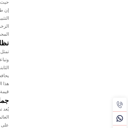
حيث ت
إن طب
التثب
الزخر
المحد
نظام
تمثل 
وتباع
الثابت
يحافظ
هذا ا
قيمة 
جما
يُعد 
العائ
على ا