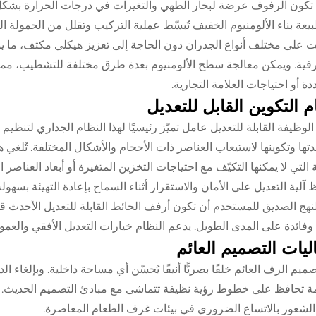
كون الرفوف عرضة لبخار الطهي والتغيرات في درجات الحرارة بشكل
يعة بناء الألومنيوم الخفيف تُبسّط عملية التركيب وتقلل من الحمولة ال
يت على مختلف أنواع الجدران دون الحاجة إلى تعزيز هيكلي مكثف، ما ي
فية. ويمكن معالجة سطح الألومنيوم بعدة طرق مختلفة للتشطيب، مم
دة أو احتياجات العلامة التجارية.
 التكوين القابل للتعديل
الوظيفة القابلة للتعديل عامل تميّز رئيسيًا لهذا النظام الجداري لت
دتها وتكوينها لاستيعاب العناصر ذات الأحجام والأشكال المختلفة. تُلغي
ة التي لا يمكنها التكيّف مع احتياجات التخزين المتغيرة أو أبعاد العناصر ا
 آلية التعديل على الأمان والاستقرار أثناء السماح بإعادة التهيئة بسهو
لنهج الصديق للمستخدم أن تكون أرفف الحائط القابلة للتعديل الأحدث قاد
وفائدة على المدى الطويل. يدعم النظام خيارات التعديل الأفقي والعم
ليات التصميم العائم
تصميم الرف العائم خلقًا بصريًّا أنيقًا يُحسّن أي مساحة داخلية. وبإلغاء
مة تحافظ على خطوط رؤية نظيفة تتماشى مع مبادئ التصميم الحديث. 
لشعور بالاتساع الضروري في بيئات غرف الطعام المعاصرة.