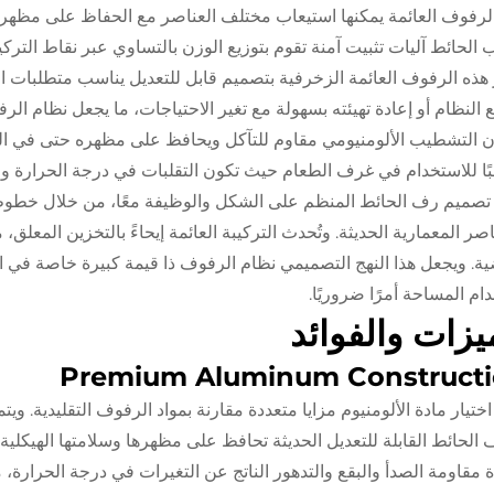
لرفوف العائمة يمكنها استيعاب مختلف العناصر مع الحفاظ على مظهرها
 الحائط آليات تثبيت آمنة تقوم بتوزيع الوزن بالتساوي عبر نقاط التركي
 هذه الرفوف العائمة الزخرفية بتصميم قابل للتعديل يناسب متطلبات التب
 النظام أو إعادة تهيئته بسهولة مع تغير الاحتياجات، ما يجعل نظام الرف
ن التشطيب الألومنيومي مقاوم للتآكل ويحافظ على مظهره حتى في البيئ
ًا للاستخدام في غرف الطعام حيث تكون التقلبات في درجة الحرارة وا
ز تصميم رف الحائط المنظم على الشكل والوظيفة معًا، من خلال خطوط 
اصر المعمارية الحديثة. وتُحدث التركيبة العائمة إيحاءً بالتخزين المعلق،
ية. ويجعل هذا النهج التصميمي نظام الرفوف ذا قيمة كبيرة خاصة ف
ام المساحة أمرًا ضروريًا.
يزات والفوائد
Premium Aluminum Construct
اختيار مادة الألومنيوم مزايا متعددة مقارنة بمواد الرفوف التقليدية. ويت
الحائط القابلة للتعديل الحديثة تحافظ على مظهرها وسلامتها الهيكلي
ة مقاومة الصدأ والبقع والتدهور الناتج عن التغيرات في درجة الحرار