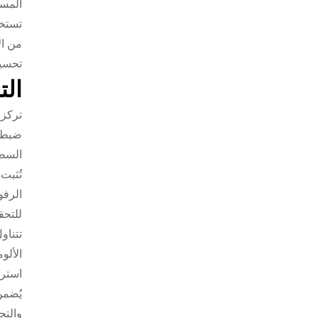
المس
تستخد
من ال
تحسين
الت
تركز 
ضبط ا
السطح
تُثبت
الرفو
للتحق
تتناو
الألو
استرا
يُضمن
والتج