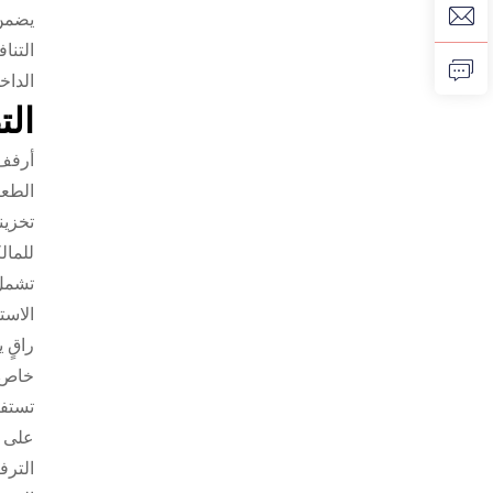
يضمن 
التنا
الداخ
الت
أرفف 
الطعا
تخزين
للمال
تشمل 
الاست
راقٍ 
خاص ل
تستفي
على ا
الترف