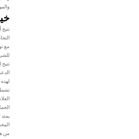
والمو
خيا
تتيح 
التجا
مع تو
للشر
تتيح 
الدعم
لهذه 
تشمل
العلا
الجما
يمتد 
المخص
من هذ