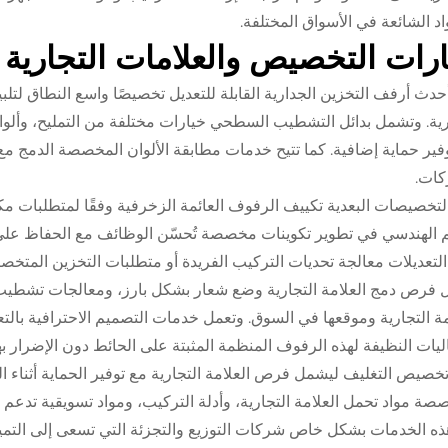
اد الشائعة في الأسواق المختلفة.
رات التخصيص والعلامات التجارية
أحدث أرفف التخزين الجدارية القابلة للتعديل تخصيصًا واسع النطاق لتلب
رية. وتشمل بدائل التشطيب السطحي خيارات مختلفة من التمليح، وأل
فير حماية إضافية. كما تتيح خدمات مطابقة الألوان المخصصة الدمج مع 
كات.
التخصيصات البعدية تكييف الرفوف العائمة الزخرفية وفقًا لمتطلبات م
 الهندسي في تطوير تكوينات مخصصة تُحسّن الوظائف مع الحفاظ على ال
التعديلات معالجة تحديات التركيب الفريدة أو متطلبات التخزين المتخص
 فرص دمج العلامة التجارية وضع شعار بشكل بارز، ومعالجات تشط
مة التجارية وموقعها في السوق. وتعمل خدمات التصميم الاحترافية بالتعا
ليات النظيفة لهذه الرفوف المنظمة المثبتة على الحائط دون الإضرار بها
تخصيص التغليف ليشمل فرص العلامة التجارية مع توفير الحماية أثناء 
صة مواد تحمل العلامة التجارية، وأدلة التركيب، ومواد تسويقية تدعم تج
ه الخدمات بشكل خاص شركات التوزيع والتجزئة التي تسعى إلى التمي