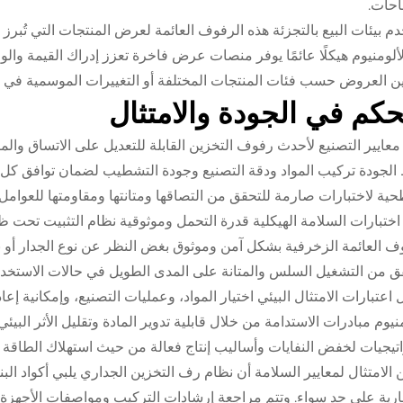
احات.
م بيئات البيع بالتجزئة هذه الرفوف العائمة لعرض المنتجات التي تُبر
ألومنيوم هيكلًا عائمًا يوفر منصات عرض فاخرة تعزز إدراك القيمة والوضو
 العروض حسب فئات المنتجات المختلفة أو التغييرات الموسمية في ال
حكم في الجودة والامتثال
معايير التصنيع لأحدث رفوف التخزين القابلة للتعديل على الاتساق والم
لجودة تركيب المواد ودقة التصنيع وجودة التشطيب لضمان توافق كل وحد
ية لاختبارات صارمة للتحقق من التصاقها ومتانتها ومقاومتها للعوامل
 اختبارات السلامة الهيكلية قدرة التحمل وموثوقية نظام التثبيت تحت
ف العائمة الزخرفية بشكل آمن وموثوق بغض النظر عن نوع الجدار أو بيئ
ق من التشغيل السلس والمتانة على المدى الطويل في حالات الاستخدام
ل اعتبارات الامتثال البيئي اختيار المواد، وعمليات التصنيع، وإمكانية إع
منيوم مبادرات الاستدامة من خلال قابلية تدوير المادة وتقليل الأثر البيئي
تيجيات لخفض النفايات وأساليب إنتاج فعالة من حيث استهلاك الطاقة لتق
 الامتثال لمعايير السلامة أن نظام رف التخزين الجداري يلبي أكواد ال
ارية على حد سواء. وتتم مراجعة إرشادات التركيب ومواصفات الأجهزة ل