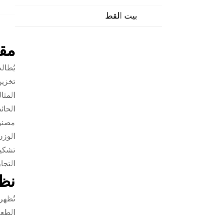
بيت القط
مق
يُطال
تخزين
المثا
الحائ
مصنوع
الوزن
تشكيل
التجا
نظر
تُظهر
الطعا