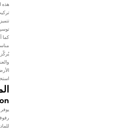
هذه ا
تركيب
تتميز
توسيع
كما أ
مناسب
يُركّ
والعن
الأرض
استخد
الم
ion
يوفر 
رفوف 
للماد