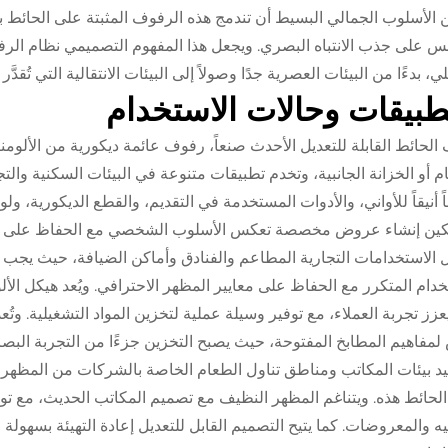
الأسلوب الجمالي البسيط أن تندمج هذه الرفوف المثبتة على الحائط ب
فس على جذب الانتباه البصري. ويجعل هذا المفهوم التصميمي نظام الر
لي، بدءًا من البيئات العصرية جدًا وصولاً إلى البيئات الانتقالية التي تُق
طبيقات وحالات الاستخدام
الحائط القابلة للتعديل الأحدث صنعاً، رفوف عائمة ديكورية من الألوم
م أو الخزانة الجانبية، وتخدم تطبيقات متنوعة في البيئات السكنية وا
اً أنيقاً للأواني، والأدوات المستخدمة في التقديم، والقطع الديكورية، ولو
كين إنشاء عروض مخصصة تعكس الأسلوب الشخصي مع الحفاظ على الو
الاستخدامات التجارية المطاعم والفنادق وأماكن الضيافة، حيث يجب أ
خدام المتكرر مع الحفاظ على معايير المظهر الاحترافي. ويُعد هيكل ال
يعزز تجربة العملاء، مع توفير وسيلة عملية لتخزين المواد التشغيلية. و
مفاهيم المطابخ المفتوحة، حيث يصبح التخزين جزءًا من التجربة البصري
د بيئات المكاتب ومناطق تناول الطعام الخاصة بالشركات من المظهر ال
لحائط هذه. ويتناغم المظهر النظيف مع تصميم المكاتب الحديث، مع ت
يه والمعروضات. كما يتيح التصميم القابل للتعديل إعادة التهيئة بسهولة