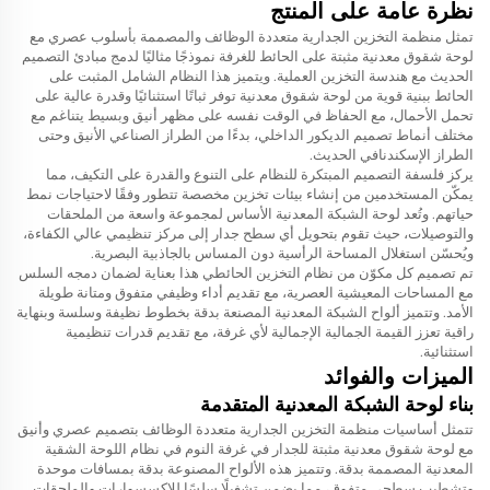
نظرة عامة على المنتج
تمثل منظمة التخزين الجدارية متعددة الوظائف والمصممة بأسلوب عصري مع
لوحة شقوق معدنية مثبتة على الحائط للغرفة نموذجًا مثاليًا لدمج مبادئ التصميم
الحديث مع هندسة التخزين العملية. ويتميز هذا النظام الشامل المثبت على
الحائط ببنية قوية من لوحة شقوق معدنية توفر ثباتًا استثنائيًا وقدرة عالية على
تحمل الأحمال، مع الحفاظ في الوقت نفسه على مظهر أنيق وبسيط يتناغم مع
مختلف أنماط تصميم الديكور الداخلي، بدءًا من الطراز الصناعي الأنيق وحتى
الطراز الإسكندنافي الحديث.
يركز فلسفة التصميم المبتكرة للنظام على التنوع والقدرة على التكيف، مما
يمكّن المستخدمين من إنشاء بيئات تخزين مخصصة تتطور وفقًا لاحتياجات نمط
حياتهم. وتُعد لوحة الشبكة المعدنية الأساس لمجموعة واسعة من الملحقات
والتوصيلات، حيث تقوم بتحويل أي سطح جدار إلى مركز تنظيمي عالي الكفاءة،
ويُحسّن استغلال المساحة الرأسية دون المساس بالجاذبية البصرية.
تم تصميم كل مكوّن من نظام التخزين الحائطي هذا بعناية لضمان دمجه السلس
مع المساحات المعيشية العصرية، مع تقديم أداء وظيفي متفوق ومتانة طويلة
الأمد. وتتميز ألواح الشبكة المعدنية المصنعة بدقة بخطوط نظيفة وسلسة وبنهاية
راقية تعزز القيمة الجمالية الإجمالية لأي غرفة، مع تقديم قدرات تنظيمية
استثنائية.
الميزات والفوائد
بناء لوحة الشبكة المعدنية المتقدمة
تتمثل أساسيات منظمة التخزين الجدارية متعددة الوظائف بتصميم عصري وأنيق
مع لوحة شقوق معدنية مثبتة للجدار في غرفة النوم في نظام اللوحة الشقية
المعدنية المصممة بدقة. وتتميز هذه الألواح المصنوعة بدقة بمسافات موحدة
وتشطيب سطحي متفوق، مما يضمن تشغيلًا سلسًا للإكسسوارات والملحقات