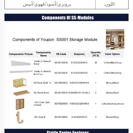
اللون:
برونزي/أسود/قهوي/أبيض