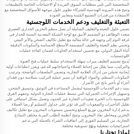
المتخصصة التي تلبي متطلبات السوق الفريدة أو الاحتياجات الخاصة بالتطبيقات.
وتتيح هذه المرونة الهندسية للشركاء تطوير حلول موجهة للأسواق المتخصصة مع
الاستفادة من قدرات التصنيع المُثبتة ومعايير الجودة.
التعبئة والتغليف ودعم الخدمات اللوجستية
تضمن حلول التعبئة والتغليف الشاملة أن يصل منظم التخزين الجداري العصري
متعدد الوظائف ذو التصميم الأنيق مع لوحة الشبكة المعدنية المثبتة للجدار في
غرفة النوم إلى وجهته في حالة مثالية مع تقليل تكاليف الشحن والأثر البيئي.
وتحمي نظم التعبئة والتغليف المصممة الأسطح الحساسة والمكونات الدقيقة
أثناء النقل الدولي، مع تحسين استخدام الحاويات لضمان كفاءة عمليات
اللوجستيات.
يُدمج تصميم التغليف ميزات سهلة الاستخدام تبسّط عمليات فتح العبوة
والتركيب، مما يقلل من إحباط العملاء واحتياجاتهم للدعم، ويعزز انطباعات أولية
إيجابية تحسّن من إدراك العلامة التجارية. وتضمن الملصقات الواضحة، وترتيب
المكونات المنظم، والمواد الواقية أن تسير عملية التركيب بسلاسة دون فقدان
أجزاء أو تأخير ناتج عن الأضرار.
يمتد دعم الخدمات اللوجستية ليشمل المساعدة في التوثيق، وتنسيق الشحن،
وتسهيل الإجراءات الجمركية التي تبسط عمليات التجارة الدولية. وتتفهم الفرق
اللوجستية ذات الخبرة تعقيدات التجارة عبر الحدود، وتعمل بشكل استباقي على
تقليل التأخيرات والصعوبات التي قد تؤثر على جداول التسليم أو رضا العملاء.
يدعم إدارة المخزون توزيع السلع وتحسين مستويات المخزون مع تقليل تكاليف
التخزين ومخاطر نفاد المخزون. وتتيح أنظمة الطلب المرنة مختلف النماذج
التجارية، من التسليم الفوري إلى اتفاقيات الشراء بالجملة التي تدعم
استراتيجيات تشغيلية ونهُج تسويقية مختلفة.
لماذا تختارنا