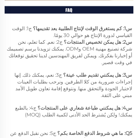
س1: كم يستغرق الوقت لإنتاج الطلبية بعد تقديمها؟ 
ج1: الوقت 
القياسي لدورة الإنتاج هو حوالي 30 يومًا. 
س2: هل يمكن تخصيص المنتجات؟ 
ج2: نعم. كما تعلم، نحن 
شركة تصنيع مهنية OEM وODM. يمكنك تزويدنا برسم تصميمك 
أو إخبارنا بفكرتك. ويمكن لفريق المهندسين لدينا تحقيق توقعاتك 
في وقت قصير. 
س3: هل يمكنني تقديم طلب عينة؟ 
ج3: نعم، يمكنك ذلك. إنها 
إجراءات ضرورية من كلا الطرفين. ونرحب بطلبات العينات 
لاختبار الجودة والتحقق منها. ونتوقع إقامة تعاون طويل الأمد 
مبني على الثقة. 
س4: هل يمكنني طباعة شعاري على المنتجات؟ 
ج4: بالطبع 
يمكنك! ولكن يُشترط الحد الأدنى لكمية الطلب (MOQ) 
Q5: ما هي شروط الدفع الخاصة بكم؟ 
ج5: نحن نقبل الدفع عن 