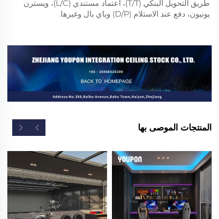
طريق التحويل البنكي (T/T)، اعتماد مستندي (L/C)، ويسترن 
يونيون، دفع عند الاستلام (D/P) وباي بال وغيرها. 
المنتجات الموصى بها