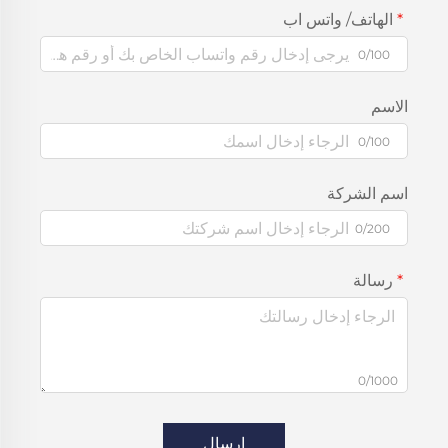
الهاتف/ واتس اب
0/100
الاسم
0/100
اسم الشركة
0/200
رسالة
0/1000
إرسال