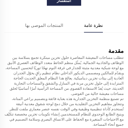
استفسار
نظرة عامة
المنتجات الموصى بها
مقدمة
تتطلب مساحات المعيشة المعاصرة حلول تخزين مبتكرة تجمع بسلاسة بين
الوظائف والجاذبية الجمالية. يُمثّل منظم الحائط متعدد الوظائف العصري الأنيق
مع لوحة شبكية معدنية مثبتة للجدار في غرفة النوم نهجًا ثوريًا لتحسين المساحة،
ويقدّم للمالكين ومصممي الديكور الداخلي نظام تنظيم راقٍ يحوّل الجدران
العادية إلى بيئات تخزين ديناميكية. يعالج هذا النظام المعلق الحديث الحاجة
المتزايدة إلى حلول تخزين مرنة في المنازل والشقق والمساحات التجارية
الحديثة، حيث يُعدّ الاستفادة القصوى من المساحة الرأسية أمرًا أساسيًا لخلق
مساحات معيشة خالية من الفوضى.
تم تصنيع منظمة التخزين الجدارية هذه بعناية فائقة وبتصميم يراعي المتانة،
وتتجاوز مفاهيم التخزين التقليدية من خلال دمج لوحة شقوق معدنية أنيقة
تُستخدم كأداة تنظيمية وظيفية وفي الوقت نفسه عنصر معماري ملفت للنظر.
ويتيح الطابع الوحدوي للنظام للمستخدمين إنشاء تكوينات تخزين مخصصة تتكيّف
مع الاحتياجات المتغيرة مع الحفاظ على الاتساق البصري وسلامة التصميم في
جميع أنحاء المساحة.