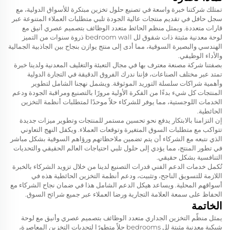
تمتلك شركتنا خبرة واسعة في تصنيع حلول تخزين مبتكرة للأسواق الدولية، مع
سجل حافل في تقديم منتجات عالية الجودة تلبي متطلبات العملاء المتنوعة عبر
قارات متعددة. ويمثل منظم الحائط متعدد الوظائف بتصميم عصري أنيق مع
لوحة معدنية مثبتة ذات شقوق لل bedroom wall ذروة سنوات من التميز
الهندسي والبصيرة السوقية، مما أدى إلى منتج يوازن بنجاح بين الجاذبية الجمالية
والأداء الوظيفي.
بصفتنا شركة مصنعة معترف بها في مجال التعبئة والتغليف المعدنية ولدينا خبرة
تمتد عبر مختلف الصناعات، فإننا ندرك الفروق الدقيقة في التجارة الدولية
وأهمية شراكات سلسلة التوريد الموثوقة. ويشمل نهجنا الشامل لتطوير
المنتجات كل شيء بدءًا من الفكرة الأولية مرورًا بالتصنيع ومراقبة الجودة ودعم
الخدمات اللوجستية، مما يوفر للشركاء حلاً موحدًا لمتطلبات أنظمة التخزين
الحائطية.
إن التزامنا بالابتكار يدفع نحو تحسين مستمر للمنتجات وتطوير ميزات جديدة
تتواكب مع متطلبات السوق المتغيرة وتوقعات العملاء. ويكفل النهج التعاوني
الذي نتبعه مع الشركاء أن يتم تضمين ملاحظاتهم ورؤاهم السوقية بشكل مباشر
في تطور المنتج، مما يؤدي إلى حلول تلبي احتياجات العالم الحقيقي والتحديات
التنافسية بشكل حقيقي.
تُكمل خدمات الدعم الفني قدرات التصنيع لدينا من خلال تزويد الشركاء بالخبرة
اللازمة للتسويق الناجح، وتثبيت، ودعم أنظمة التخزين الحائطية هذه في
أسواقهم المحلية. ويساعد هيكل الدعم الشامل هذا في ضمان نجاح الشركاء مع
الحفاظ على سمعة العلامة التجارية ورضا العملاء عبر جميع شرائح السوق.
الخاتمة
يمثل منظّم التخزين الجداري متعدد الوظائف بتصميم عصري وأنيق مع لوحة
شبكية معدنية مثبتة لل bedrooms حلاً متطورًا لتحديات التخزين المعاصرة،