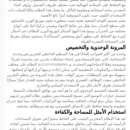
مع الحفاظ على السلامة الهيكلية تحت مختلف ظروف التحميل. ويُوفر البناء
المعدني متانة استثنائية ومقاومة للتآكل، ما يجعل هذا النظام مثاليًا للبيئات ذات
الاستخدام الكثيف حيث تكون الموثوقية أمرًا بالغ الأهمية.
يضم تصميم اللوحة الشقية تقنية تثبيت متطورة تقوم بتوزيع الوزن بالتساوي
على سطح الجدار، مما يقلل من نقاط الإجهاد ويضمن تركيبًا آمنًا على أنواع
مختلفة من الجدران. ويتيح هذا النهج المبتكر لتوزيع الوزن للنظام دعم أحمال
كبيرة مع الحفاظ على مظهر أنيق ومنخفض السماكة لا يستحوذ بشكل مفرط
على المساحة البصرية للغرفة.
المرونة الوحدوية والتخصيص
واحدة من أكثر الجوانب إقناعًا في هذا المنظم الحائطي للتخزين هي وحدته
الاستثنائية، التي تتيح للمستخدمين إنشاء تشكيلات تخزين غير محدودة تقريبًا
ومصممة وفقًا لاحتياجاتهم المحددة. ي accommodates النظام على مختلف
الملحقات والمكونات التنظيمية التي يمكن إعادة ترتيبها أو إزالتها أو إضافتها
بسهولة مع تغير المتطلبات بمرور الوقت. تجعل هذه المرونة من منظم التخزين
الحائطي متعدد الوظائف العصري بلوحة معدنية شبكية مثبتة للجدار خيارًا ممتازًا
كاستثمار طويل الأجل لكل من الاستخدام السكني والتجاري.
تمتد فلسفة التصميم الوحدوي إلى ما هو أبعد من توافق الملحقات البسيط
لتشمل خيارات التوسع التي تسمح للمستخدمين بتطوير نظام التخزين لديهم
تدريجيًا. يمكن دمج لوحات إضافية بسلاسة مع التركيبات الحالية، مما يُنتج جدران
تنظيمية واسعة تحافظ على الاتساق التصميمي مع تقديم وظائف محسّنة.
استخدام الأمثل للمساحة والكفاءة
يُعد هذا النظام المخزني المثبت على الحائط متميزًا في تحويل المساحات
الرأسية غير المستغلة إلى مناطق تنظيمية شديدة الفعالية، مما يحسن كفاءة
الغرفة بشكل كبير. وبنقل حلول التخزين من مستوى الأرض إلى تكوينات مثبتة