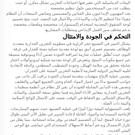
البيئات الديناميكية التي تتغير فيها احتياجات التخزين بشكل متكرر، أو حيث
يتطلب عدد من المستخدمين حلول تنظيم مخصصة.
يجد المهنيون الإبداعيون مثل الفنانين والمصممين وصانعي المنتجات أن النظام
مفيدًا جدًا لتنظيم الأدوات والإمدادات والأعمال قيد التنفيذ، حيث يتيح تصميم
لوحة الشقوق المعدنية استخدام إكسسوارات متخصصة وملحقات مخصصة
تدعم مختلف سير العمل الإبداعي ومتطلبات المشاريع.
التحكم في الجودة والامتثال
يشكل التميز في التصنيع حجر الزاوية في منظومة التخزين الجدارية متعددة
الوظائف بتصميم عصري أنيق مع لوحة معدنية شبكية مثبتة للجدار في غرفة
النوم، حيث تُطبَّق عمليات صارمة لمراقبة الجودة تضمن أداءً وموثوقية متسقة
عبر جميع مكونات المنتج. وتتعرض كل لوحة معدنية شبكية لبروتوكولات اختبار
شاملة تتحقق من سلامة الهيكل، وجودة التشطيب السطحي، والدقة الأبعادية
لتلبية المعايير الدولية الصارمة لأنظمة التخزين المثبتة على الجدران.
يتضمن عملية الإنتاج منهجيات متقدمة لضمان الجودة تراقب كل جانب من
جوانب التصنيع بدءًا من اختيار المواد الخام وحتى التجميع النهائي والتغليف.
وتضمن هذه التدابير الشاملة للجودة أن يفي كل نظام من أنظمة منظمات
التخزين الجدارية بمعايير الأداء الصارمة فيما يتعلق بسعة التحميل، والمتانة،
والاتساق الجمالي، مع الحفاظ في الوقت نفسه على الامتثال للوائح السلامة
والبيئة ذات الصلة.
تلعب المسؤولية البيئية دورًا كبيرًا في عملية التصنيع، حيث تسهم الممارسات
الإنتاجية المستدامة والمواد القابلة لإعادة التدوير في تقليل الأثر البيئي طوال
دورة حياة المنتج. كما أن التصميم المعدني يوفر متانة استثنائية، مما يقلل من
تكرار الاستبدال ويدعم أنماط الاستهلاك المستدام التي تتماشى مع الوعي
البيئي الحديث.