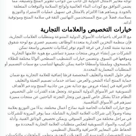
تُوجه معايير الامتثال الدولية كل جانب من جوانب تطوير المنتج وتصنيعه، مما
يضمن التوافق مع كودات البناء العالمية ولوائح السلامة والتوقعات المتعلقة
بالجودة. ويساهم هذا الالتزام بالامتثال في تسهيل عمليات الاستيراد والتوزيع
بسلاسة، فضلاً عن منح المستخدمين النهائيين الثقة في سلامة المنتج وموثوقية
أدائه.
خيارات التخصيص والعلامات التجارية
مع الاعتراف باحتياجات الأسواق الدولية المتنوعة ومتطلبات العلامات التجارية،
فإن منظمة التخزين الجدارية متعددة الوظائف بتصميم عصري مع لوحة شقوق
معدنية مثبتة للجدار في غرفة النوم توفر إمكانيات تخصيص واسعة تمكن
الشركات من إنشاء عروض منتجات مميزة تتماشى مع هوية علامتها التجارية
وموقعها في السوق. وتتضمن خيارات التشطيب السطحي ألوانًا مختلفة للطلاء
بالمسحوق، وملمسًا وأسطحًا خاصة يمكن تكييفها لتتناسب مع سمات التصميم أو
المتطلبات المعمارية المحددة.
توفر حلول التعبئة والتغليف المخصصة فرصًا إضافية للعلامة التجارية مع ضمان
حماية المنتج أثناء الشحن والعرض. تساعد خدمات تصميم التعبئة والتغليف
الاحترافية في إنشاء عروض بيع جذابة تعزز من جاذبية المنتج وتدعم الأهداف
التسويقية عبر الأسواق الدولية المتنوعة. وتجعل هذه القدرات على التخصيص
النظام جذابًا بشكل خاص للموزعين وتجار التجزئة الباحثين عن منتجات مميزة
تميزهم في الأسواق التنافسية.
تتيح خيارات العلامات الخاصة تلبية نماذج أعمال مختلفة، بدءًا من التوزيع بعلامة
بيضاء وصولاً إلى شراكات العلامة التجارية الشاملة، مما يوفر المرونة للشركات
في مراحل مختلفة من التطوير السوقي. ويمكن تخصيص الوثائق الفنية، وأدلة
التركيب، والمواد التسويقية لتعكس متطلبات العلامة التجارية المحددة مع
الحفاظ على المعايير الاحترافية والامتثال التنظيمي.
تمتد التخصيصات الهندسية إلى التعديلات البعدية، وتطوير الملحقات، والتكوينات