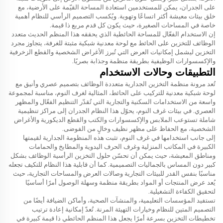
على الجدران، يمكن للمستخدمين استعادة المساحة القيّمة على الأرضية، مع
خلق بيئات معيشة أكثر اتساعًا وتهوية. ويُكسب التصميم الرأسي للنظام أهمية
خاصة في المساحات الصغيرة، حيث يكون كل قدم مربع ذا قيمة.
إن الاستخدام الفعّال للمساحة الحائطية الذي يحققه هذا المنظم الحديث متعدد
الوظائف للتخزين على الحائط مع لوحة معدنية شبكية مثبتة للغرفة، يتجاوز مجرد
التخزين ليشمل إمكانيات العرض التي تُبرز الأغراض الشخصية والقطع الزخرفية
والإكسسوارات الوظيفية بطريقة منظمة وجذابة بصريًا.
التطبيقات وحالات الاستخدام
تُعد مرونة منظمة التخزين الجدارية متعددة الوظائف بتصميم عصري وأنيق مع
لوحة شبكية معدنية للتركيب على الحائط، المثالية لغرف النوم، مناسبة لمجموعة
واسعة من الاستخدامات السكنية والتجارية التي تُقدّر التنظيم الفعّال والمظهر
العصري. في بيئات غرف النوم، يحوّل هذا النظام الجدران إلى مراكز تنظيمية
شاملة تستوعب الملابس والإكسسوارات والكتب والقطع الديكورية والأغراض
الشخصية، مع الحفاظ على مظهر نظيف وخالٍ من الفوضى.
إلى جانب استخدامها في غرف النوم، تثبت هذه المنظومة الجدارية لقيمتها
الكبيرة في المكاتب المنزلية وغرف الحرف اليدوية والمطابخ والحمامات
ومناطق المعيشة، حيث يمكن أن تحسّن حلول التخزين الرأسية الوظائف بشكل
كبير دون المساس بالجماليات التصميمية. كما أن قابلية هذا النظام للتكيف تجعله
مناسبًا بنفس القدر للبيئات التجارية وصالات العرض والمساحات التجارية، حيث
يُعد عرض المنتجات أو المواد بطريقة منظمة وسهلة الوصول أمرًا أساسيًا
لتحقيق الكفاءة التشغيلية.
تستفيد المؤسسات التعليمية، والمنشآت الصحية، وأماكن الضيافة أيضًا من
التصميم المتين للنظام وخيارات التهيئة المرنة. تُعدّ إمكانية إعادة ترتيب
تخطيطات التخزين بسرعة أمرًا يجعل هذا المنظم الحائطي ذا قيمة كبيرة في