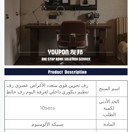
رف تخزين قوي متعدد الأغراض عصري رف
اسم المنتج:
تنظيم ديكوري داخلي لغرفة النوم رف حائط
الحد الأدنى
لكمية
10sets
الطلب:
المادة:
سبيكة الألومنيوم