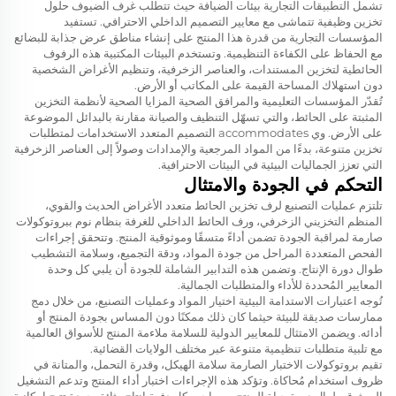
تشمل التطبيقات التجارية بيئات الضيافة حيث تتطلب غرف الضيوف حلول
تخزين وظيفية تتماشى مع معايير التصميم الداخلي الاحترافي. تستفيد
المؤسسات التجارية من قدرة هذا المنتج على إنشاء مناطق عرض جذابة للبضائع
مع الحفاظ على الكفاءة التنظيمية. وتستخدم البيئات المكتبية هذه الرفوف
الحائطية لتخزين المستندات، والعناصر الزخرفية، وتنظيم الأغراض الشخصية
دون استهلاك المساحة القيمة على المكاتب أو الأرض.
تُقدّر المؤسسات التعليمية والمرافق الصحية المزايا الصحية لأنظمة التخزين
المثبتة على الحائط، والتي تسهّل التنظيف والصيانة مقارنة بالبدائل الموضوعة
على الأرض. وي accommodates التصميم المتعدد الاستخدامات لمتطلبات
تخزين متنوعة، بدءًا من المواد المرجعية والإمدادات وصولاً إلى العناصر الزخرفية
التي تعزز الجماليات البيئية في البيئات الاحترافية.
التحكم في الجودة والامتثال
تلتزم عمليات التصنيع لرف تخزين الحائط متعدد الأغراض الحديث والقوي،
المنظم التخزيني الزخرفي، ورف الحائط الداخلي للغرفة بنظام نوم ببروتوكولات
صارمة لمراقبة الجودة تضمن أداءً متسقًا وموثوقية المنتج. وتتحقق إجراءات
الفحص المتعددة المراحل من جودة المواد، ودقة التجميع، وسلامة التشطيب
طوال دورة الإنتاج. وتضمن هذه التدابير الشاملة للجودة أن يلبي كل وحدة
المعايير المُحددة للأداء والمتطلبات الجمالية.
تُوجه اعتبارات الاستدامة البيئية اختيار المواد وعمليات التصنيع، من خلال دمج
ممارسات صديقة للبيئة حيثما كان ذلك ممكنًا دون المساس بجودة المنتج أو
أدائه. ويضمن الامتثال للمعايير الدولية للسلامة ملاءمة المنتج للأسواق العالمية
مع تلبية متطلبات تنظيمية متنوعة عبر مختلف الولايات القضائية.
تقيم بروتوكولات الاختبار الصارمة سلامة الهيكل، وقدرة التحمل، والمتانة في
ظروف استخدام مُحاكاة. وتؤكد هذه الإجراءات اختبار أداء المنتج وتدعم التشغيل