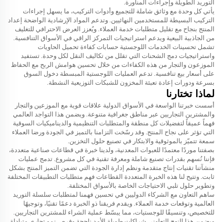
التوريد الطويلة وإجراءات المناورة.
يأتي كل وحدة مع وثائق شاملة للتجميع وأدوات التركيب، ما يسهل إجراءات
التركيب البسيطة للمستخدمين النهائيين. وتدعم المواد الإرشادية الواضحة إعداد
المنتج بنجاح مع تقليل متطلبات خدمة العملاء. ويُعزز العرض الاحترافي للتغليف
من الجاذبية البيعية ويدعم استراتيجيات التمركز الراقي في الأسواق التنافسية.
تشمل تحسينات الخدمات اللوجستية حسابات كفاءة تحميل الحاويات
واستراتيجيات دمج الشحنات التي تقلل من تكاليف النقل لكل وحدة. تستفيد
الموزعون والتجار من هذه الكفاءات من خلال تحسين هوامش الربح مع الحفاظ
على أسعار بيع تنافسية. تدعم العمليات اللوجستية المبسطة دخول السوق
بسرعة ودورات إعادة تعبئة المخزون للشبكات التوزيعية النشطة.
لماذا تختارنا
أسست خبرتنا الواسعة في الأسواق الدولية علاقات قوية مع الموزعين والتجار
والمشترين التجاريين عبر مناطق جغرافية متنوعة. ويضمن هذا التواجد العالمي
فهماً عميقاً لتفضيلات كل منطقة والمتطلبات التنظيمية والديناميكيات السوقية
التي تؤثر على نجاح المنتج. وقد رسّخت التزامنا بالتميز في الجودة ورضا العملاء
سمعة تتميّز بالموثوقية والابتكار في تصنيع حلول التخزين.
بصفتنا موردًا معتمدًا للعبوات المعدنية، ولدينا خبرة في قطاعات صناعية متعددة،
فإننا نُسهم بقدرات تصنيع شاملة ومعرفة تقنية في كل مشروع. تدمج عمليات
منشآتنا تقنيات إنتاج متقدمة ونظم إدارة الجودة التي تضمن التميز المنتج بشكل
ثابت. وتتيح لنا هذه الخبرة المتعددة القطاعات فهم متطلبات التطبيقات المختلفة
وتطوير حلول تلبي الاحتياجات الخاصة بالأسواق المختلفة.
ساهم التعاون مع الشركاء الدوليين في تحسين فهمنا لمتطلبات سلسلة التوريد
العالمية وتوقعات خدمة العملاء. ويقدم فريقنا ذو الخبرة دعمًا تقنيًا، وتوجيهًا
للتخصيص، وتنسيقًا للوجستيات، مما يبسّط عملية الشراء للمشترين التجاريين.
ويضمن هذا النهج التعاوني شراكات طويلة الأمد ناجحة وفرص نمو تجاري متبادلة.