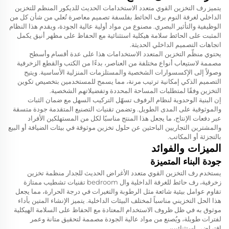
يتميز رف التخزين القوي متعدد الاستخدامات الحديث للديكور المنظم للتخزين
الداخلي لغرفة النوم برف الحائط بفلسفة تصميم معاصرة تُعلي من شأن كل من
الوظيفية والتأثير البصري. مصنوع من مواد أولية عالية الجودة، ويقدم هذا النظام
المثبت على الحائط سلامة هيكلية استثنائية مع الحفاظ على مظهر أنيق يكمل
اتجاهات التصميم الداخلي الحديثة.
يحتوي منظّم التخزين المتعدد الاستخدامات هذا على عدة أقسام وأسطح
مصممة لاستيعاب أنواع مختلفة من العناصر، بدءًا من الكتب والقطع الزخرفية
وصولاً إلى الإكسسوارات الشخصية والمستلزمات المنزلية الأساسية. ويتيح
التصميم الذكي إمكانية ترتيب مرنة، مما يسمح للمستخدمين بتخصيص تكوين
التخزين وفقًا لمتطلبات المساحة المحددة وتفضيلاتهم الشخصية.
إن البنية الوحدوية لنظام الرفوف تسهّل التركيب السهل مع ضمان الثبات
والموثوقية على المدى الطويل. وتضمن تقنيات التصنيع المتقدمة جودة متسقة
عبر دفعات الإنتاج، ما يجعل هذا المنتج مناسبًا لكل من المستهلكين الأفراد
والمشترين التجاريين الباحثين عن حلول تخزين موثوقة في بيئات الضيافة أو البيع
بالتجزئة أو المكاتب.
الميزات والفوائد
جودة البناء المتميزة
يستخدم رف التخزين القوي متعدد الأغراض الحديث للجدار منظمة تخزين
زخرفية، رف حائط للغرفة الداخلية وال bedroom تقنيات تشطيب ممتازة
تقاوم عوامل بيئية شائعة مثل الرطوبة والتغيرات في درجة الحرارة، مما يجعل
هذا الحل التخزيني مناسباً لمختلف البيئات الداخلية. يتميز الإنشاء المتين بأداء
موثوق به في ظل ظروف الاستخدام المعتادة مع الحفاظ على السلامة الهيكلية
لفترات طويلة، ويُصنع من مواد عالية الجودة مصممة لتحقيق متانة وعمر
افتراضي استثنائيين.