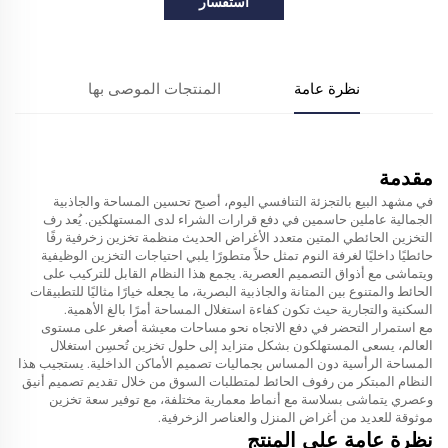
استفسار
نظرة عامة
المنتجات الموصى بها
مقدمة
في مشهد البيع بالتجزئة التنافسي اليوم، أصبح تحسين المساحة والجاذبية
الجمالية عاملين حاسمين في دفع قرارات الشراء لدى المستهلكين. يُعد رف
التخزين الحائطي المتين متعدد الأغراض الحديث منظمة تخزين زخرفية رفًا
حائطيًا داخليًا لغرفة النوم تمثل حلاً متطورًا يلبي احتياجات التخزين الوظيفية
ويتماشى مع أذواق التصميم العصرية. يجمع هذا النظام القابل للتركيب على
الحائط والمتنوع بين المتانة والجاذبية البصرية، ما يجعله خيارًا مثاليًا للتطبيقات
السكنية والتجارية حيث تكون كفاءة استغلال المساحة أمرًا بالغ الأهمية.
مع استمرار التحضر في دفع الاتجاه نحو مساحات معيشة أصغر على مستوى
العالم، يسعى المستهلكون بشكل متزايد إلى حلول تخزين تُحسِن استغلال
المساحة الرأسية دون المساس بجماليات تصميم الأماكن الداخلية. يستجيب هذا
النظام المبتكر من رفوف الحائط لمتطلبات السوق من خلال تقديم تصميم أنيق
وعصري يتماشى بسلاسة مع أنماط معمارية مختلفة، مع توفير سعة تخزين
موثوقة للعديد من أغراض المنزل والعناصر الزخرفية.
نظرة عامة على المنتج