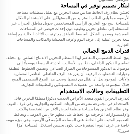
ابتكار تصميم توفير في المساحة
يُحسّن نظام رف الحائط هذا من سعة التخزين مع تقليل متطلبات مساحة
الأرضية، مما يلبي الطلب المتزايد من المستهلكين على الاستخدام الفعّال
للمساحة. يتيح نهج التخزين الرأسي للمستخدمين تحويل مناطق الجدران غير
المستغلة إلى مناطق تخزين وظيفية دون إحداث فوضى في المساحات
المعيشية. ويضمن الشكل المبسط التوافق مع ترتيبات الأثاث الحالية مع إضافة
سعة تخزين عملية إلى غرف النوم وغرف المعيشة والمكاتب والمساحات
التجارية.
قدرات الدمج الجمالي
يتيح النمط التصميمي المعاصر لهذا المنظم للتخزين الاندماج السلس مع مختلف
تصاميم الديكور الداخلي، بدءًا من الأساليب الحديثة البسيطة ووصولًا إلى
موضوعات الديكور المستوحاة من الطراز الصناعي. وتضمن الخطوط النظيفة
وخيارات التشطيبات الرفيعة أن يعزز هذا الرف الحائطي العناصر المعمارية
والأثاث الموجود بدل أن يقلل من قيمتها. ويجعل هذا التنوع التصميمي المنتج
جذابًا لمجموعة واسعة من تفضيلات المستهلكين والتطبيقات التجارية.
التطبيقات وحالات الاستخدام
يُعد رف التخزين القوي متعدد الأغراض الحديث ديكورًا منظمًا للتخزين قابل
للاستخدام في مجموعة متنوعة من البيئات السكنية والتجارية. وفي غرف النوم،
يوفر نظام التخزين هذا مساحة منظمة لعرض الأغراض الشخصية والكتب
والإكسسوارات الزخرفية مع الحفاظ على مظهر خالٍ من الفوضى. ويحافظ
التصميم المثبت على الحائط على المساحة القيّمة في الأرضية، وهي ميزة مهمة
خاصة في غرف النوم الصغيرة حيث يكون تحسين استغلال المساحة أمرًا
ضروريًا.