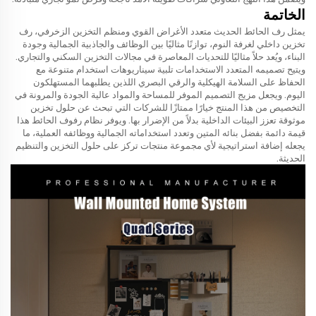
الخاتمة
يمثل رف الحائط الحديث متعدد الأغراض القوي ومنظم التخزين الزخرفي، رف
تخزين داخلي لغرفة النوم، توازنًا مثاليًا بين الوظائف والجاذبية الجمالية وجودة
البناء، ويُعد حلاً مثاليًا للتحديات المعاصرة في مجالات التخزين السكني والتجاري.
ويتيح تصميمه المتعدد الاستخدامات تلبية سيناريوهات استخدام متنوعة مع
الحفاظ على السلامة الهيكلية والرقي البصري اللذين يطلبهما المستهلكون
اليوم. ويجعل مزيج التصميم الموفر للمساحة والمواد عالية الجودة والمرونة في
التخصيص من هذا المنتج خيارًا ممتازًا للشركات التي تبحث عن حلول تخزين
موثوقة تعزز البيئات الداخلية بدلاً من الإضرار بها. ويوفر نظام رفوف الحائط هذا
قيمة دائمة بفضل بنائه المتين وتعدد استخداماته الجمالية ووظائفه العملية، ما
يجعله إضافة استراتيجية لأي مجموعة منتجات تركز على حلول التخزين والتنظيم
الحديثة.