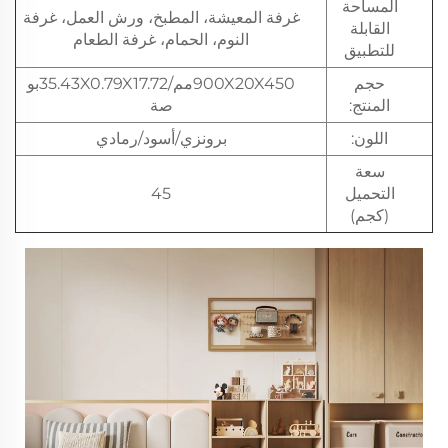
المساحة
غرفة المعيشة، المطبخ، ورش العمل، غرفة
القابلة
النوم، الحمام، غرفة الطعام
للتطبيق
حجم
900X20X450مم/35.43X0.79X17.72بو
المنتج:
صة
اللون:
برونزي/أسود/رمادي
سعة
التحميل
45
(كجم)