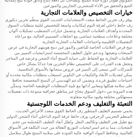
الموثوق طوال دورة حياة المنتج. ويصاحب كل دفعة إنتاج وثائق جودة تتيح إمكانية
التتبع والتحقق من الأداء للمشترين التجاريين والموزعين.
خيارات التخصيص والعلامات التجارية
يوفر رف تخزين الحائط متعدد الاستخدامات الحديث القوي منظّم تخزين ديكوري
رف حائط داخلي لغرفة النوم إمكانيات واسعة للتخصيص لتلبية متطلبات السوق
المحددة وأهداف العلامات التجارية. وتشمل خيارات التشطيب تشكيلات ألوان
مختلفة وعلاجات سطحية تتماشى مع اتجاهات التصميم الحالية، مع مراعاة
التفضيلات الإقليمية واحتياجات العلامات التجارية التجارية.
تتيح فرص العلامات الخاصة للبائعين والموزعين دمج هويتهم التجارية في عرض
المنتجات وتعبئتها. وتدعم حلول التغليف المخصصة استراتيجيات التمييز بين
العلامات التجارية مع الحفاظ على حماية المنتج أثناء الشحن وعرضه في المتاجر.
وتجعل هذه القدرات على التخصيص نظام التخزين هذا جذابًا بشكل خاص
للشركات التي تسعى إلى التميز في عروض منتجاتها بالأسواق التنافسية.
يمكن لتعديلات الأبعاد والتكيفات في التكوين استيعاب متطلبات مكانية محددة أو
احتياجات تطبيق فريدة. ويضمن الدعم الهندسي أن النسخ المخصصة تحافظ
على سلامة هيكلها ومعايير أدائها مع تلبية المتطلبات الوظيفية الخاصة. وتمكّن
هذه المرونة من دخول السوق بنجاح عبر مناطق جغرافية متنوعة ذات تفضيلات
مستهلكين مختلفة وقيود مكانية متفاوتة.
التعبئة والتغليف ودعم الخدمات اللوجستية
يحمي تصميم التغليف المتطور رف الحائط القوي متعدد الأغراض الحديث،
المنظم التخزيني الزخرفي، ورف حائط غرفة النوم الداخلي أثناء الشحن الدولي
مع تقليل هدر التغليف وتكاليف النقل. وتُقلل أبعاد التغليف المُحسّنة من حجم
الشحنات، مما يدعم استراتيجيات التوزيع الفعالة من حيث التكلفة في الأسواق
العالمية. وتحافظ المواد الواقية عالية الجودة على سلامة المنتج طوال سلاسل