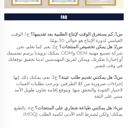
س1: كم يستغرق الوقت لإنتاج الطلبية بعد تقديمها؟ 
ج1: الوقت 
القياسي لدورة الإنتاج هو حوالي 30 يومًا. 
س2: هل يمكن تخصيص المنتجات؟ 
ج2: نعم. كما تعلم، نحن 
شركة تصنيع مهنية OEM وODM. يمكنك تزويدنا برسم تصميمك 
أو إخبارنا بفكرتك. ويمكن لفريق المهندسين لدينا تحقيق توقعاتك 
في وقت قصير. 
س3: هل يمكنني تقديم طلب عينة؟ 
ج3: نعم، يمكنك ذلك. إنها 
إجراءات ضرورية من كلا الطرفين. ونرحب بطلبات العينات 
لاختبار الجودة والتحقق منها. ونتوقع إقامة تعاون طويل الأمد 
مبني على الثقة. 
س4: هل يمكنني طباعة شعاري على المنتجات؟ 
ج4: بالطبع 
يمكنك! ولكن يُشترط الحد الأدنى لكمية الطلب (MOQ) 