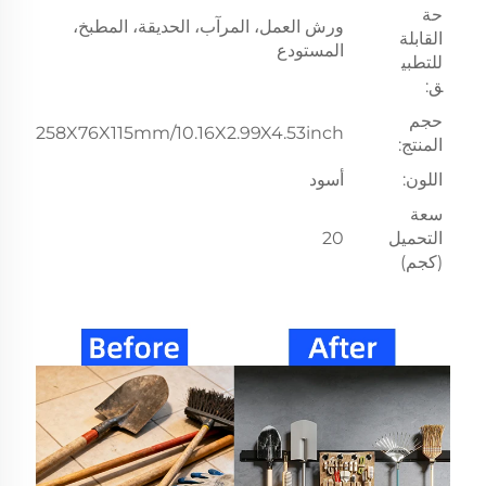
حة
ورش العمل، المرآب، الحديقة، المطبخ،
القابلة
المستودع
للتطبي
ق:
حجم
258X76X115mm/10.16X2.99X4.53inch
المنتج:
اللون:
أسود
سعة
التحميل
20
(كجم)