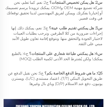
س2: هل يمكن تخصيص المنتجات؟ 
ج2: نعم. كما تعلم، نحن 
شركة تصنيع مهنية OEM وODM. يمكنك تزويدنا برسم تصميمك 
أو إخبارنا بفكرتك. ويمكن لفريق المهندسين لدينا تحقيق توقعاتك 
في وقت قصير. 
س3: هل يمكنني تقديم طلب عينة؟ 
ج3: نعم، يمكنك ذلك. إنها 
إجراءات ضرورية من كلا الطرفين. ونرحب بطلبات العينات 
لاختبار الجودة والتحقق منها. ونتوقع إقامة تعاون طويل الأمد 
مبني على الثقة. 
س4: هل يمكنني طباعة شعاري على المنتجات؟ 
ج4: بالطبع 
يمكنك! ولكن يُشترط الحد الأدنى لكمية الطلب (MOQ) 
Q5: ما هي شروط الدفع الخاصة بكم؟ 
ج5: نحن نقبل الدفع عن 
طريق التحويل البنكي (T/T)، اعتماد مستندي (L/C)، ويسترن 
يونيون، دفع عند الاستلام (D/P) وباي بال وغيرها. 