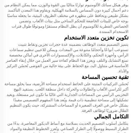
يوفر هيكل سبائك الألومنيوم توازنًا مثاليًا بين القوة والوزن، مما يمكن النظام من
دعم أحمال كبيرة دون المساس بالسلامة الهيكلية. ويقاوم هذا المعدن التأكسد
بشكل طبيعي ويحافظ على مظهره في مختلف الظروف البيئية، ما يجعله مناسبًا
بوجه خاص للبيئات الخاضعة للتحكم المناخي مثل بيئات الألعاب. وتضمن
الخصائص الفطرية للألومنيوم أن يظل النظام مستقرًا وموثوقًا طوال فترات
الاستخدام الممتدة.
تكوين تخزين متعدد الاستخدام
يتميز التصميم متعدد الوظائف بتضمينه عدة حجرات تخزين ونقاط تثبيت
تستوعب أنواعًا وأحجامًا متنوعة من المعدات. ويمكن للاعبين تنظيم سماعات
الرأس، وأجهزة التحكم، والكابلات، والإكسسوارات الأخرى في أماكن مخصصة
تمنع التشابك والتلف. ويعزز هذا النظام كفاءة سير العمل من خلال إبقاء العناصر
الأساسية في متناول اليد، مع الحفاظ على بيئة خالية من الفوضى تُحسّن التركيز
والأداء.
تقنية تحسين المساحة
تُحسّن التركيبات المثبتة على الحائط استخدام مساحة الأرضية، مما يخلق مساحة
أكبر لكراسي الألعاب والطاولات والحركة داخل منطقة اللعب. يستفيد النهج
التخزيني الرأسي من المساحات الجدارية التي غالبًا ما تكون غير مستغلة، ويعيد
تشكيلها إلى مساحة تنظيمية ذات قيمة. ويُعد هذا المفهوم التصميمي مفيدًا
بشكل خاص في الغرف الصغيرة أو المساحات المشتركة، حيث يكون التنظيم
الفعّال ضروريًا لوظائف الغرفة.
التكامل الجمالي
يتكامل أسلوب التصميم الحديث بسلاسة مع أنماط الديكور المعاصرة، بدءًا من
الطراز البسيط ووصولًا إلى الطراز الصناعي. وتُعزز الخطوط النظيفة والمواد