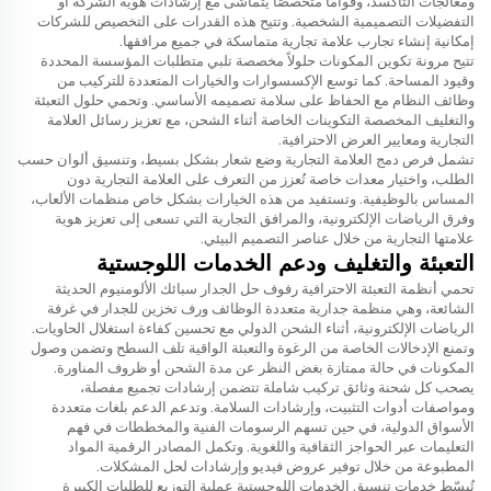
ومعالجات التأكسد، وقوامًا متخصصًا يتماشى مع إرشادات هوية الشركة أو
التفضيلات التصميمية الشخصية. وتتيح هذه القدرات على التخصيص للشركات
إمكانية إنشاء تجارب علامة تجارية متماسكة في جميع مرافقها.
تتيح مرونة تكوين المكونات حلولاً مخصصة تلبي متطلبات المؤسسة المحددة
وقيود المساحة. كما توسع الإكسسوارات والخيارات المتعددة للتركيب من
وظائف النظام مع الحفاظ على سلامة تصميمه الأساسي. وتحمي حلول التعبئة
والتغليف المخصصة التكوينات الخاصة أثناء الشحن، مع تعزيز رسائل العلامة
التجارية ومعايير العرض الاحترافية.
تشمل فرص دمج العلامة التجارية وضع شعار بشكل بسيط، وتنسيق ألوان حسب
الطلب، واختيار معدات خاصة تُعزز من التعرف على العلامة التجارية دون
المساس بالوظيفية. وتستفيد من هذه الخيارات بشكل خاص منظمات الألعاب،
وفرق الرياضات الإلكترونية، والمرافق التجارية التي تسعى إلى تعزيز هوية
علامتها التجارية من خلال عناصر التصميم البيئي.
التعبئة والتغليف ودعم الخدمات اللوجستية
تحمي أنظمة التعبئة الاحترافية رفوف حل الجدار سبائك الألومنيوم الحديثة
الشائعة، وهي منظمة جدارية متعددة الوظائف ورف تخزين للجدار في غرفة
الرياضات الإلكترونية، أثناء الشحن الدولي مع تحسين كفاءة استغلال الحاويات.
وتمنع الإدخالات الخاصة من الرغوة والتعبئة الواقية تلف السطح وتضمن وصول
المكونات في حالة ممتازة بغض النظر عن مدة الشحن أو ظروف المناورة.
يصحب كل شحنة وثائق تركيب شاملة تتضمن إرشادات تجميع مفصلة،
ومواصفات أدوات التثبيت، وإرشادات السلامة. وتدعم الدعم بلغات متعددة
الأسواق الدولية، في حين تسهم الرسومات الفنية والمخططات في فهم
التعليمات عبر الحواجز الثقافية واللغوية. وتكمل المصادر الرقمية المواد
المطبوعة من خلال توفير عروض فيديو وإرشادات لحل المشكلات.
تُبسّط خدمات تنسيق الخدمات اللوجستية عملية التوزيع للطلبات الكبيرة