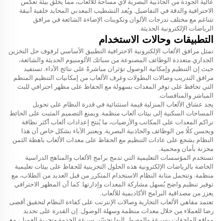
عالية الجودة من الجاذبية البصرية لأي مساحة للألعاب، مما يخلق بيئة تعكس
الاحترافية والدقة في التفاصيل. ويُعد التشطيب المعدني المحايد خلفية أنيقة
تتناغم مع مختلف تدرجات الألوان وتكوينات الإضاءة الشائعة في مرافق
الرياضات الإلكترونية الحديثة.
التطبيقات وحالات الاستخدام
تمثل مرافق الألعاب الإلكترونية الاحترافية التطبيق الأساسي لرفوف حل التخزين
الجداري متعددة الوظائف المصنوعة من سبائك الألومنيوم الحديثة والشائعة،
حيث إن التنظيم وإمكانية الوصول تؤثران مباشرةً على نتائج الأداء. تستفيد
مرافق التدريب وصالات البطولات وغرف الألعاب من إمكانيات التنظيم المنظم
التي تحافظ على توفر المعدات بسهولة مع الحفاظ على مظهر احترافي للبث
المباشر والمنافسات.
يجد عشاق الألعاب المنزلية قيمة استثنائية في قدرة النظام على تحويل
المساحات السكنية إلى بيئات ألعاب منظمة. ويمنع التصميم المثبت على الحائط
تراكم المعدات على المكاتب والأرضيات، ما يُنتج إعدادات ألعاب أكثر نظافة
ويحسن كلًا من الوظائف والجاذبية البصرية. ويعتبر الآباء بشكل خاص أن هذا
النظام يشجع على عادات التنظيم مع الحفاظ على معدات الألعاب باهظة الثمن
مخزنة بأمان ومحمية.
تستخدم المؤسسات التعليمية التي تدمج برامج الألعاب والمناهج الدراسية
الخاصة بالرياضات الإلكترونية هذه الحلول التخزينية للحفاظ على بيئات تعليمية
منظمة. وتتحمل متانة النظام الاستخدام المتكرر من قبل العديد من الطلاب، مع
توفير تنظيم واضح يُسهل مشاركة المعدات وإدارتها. كما أن المظهر الاحترافي
يعزز من مصداقية البرامج الأكاديمية للألعاب.
تعتمد مقاهي الألعاب التجارية وصالات الإنترنت على كفاءة النظام لتحقيق أقصى
رضا للعملاء من خلال معدات منظمة وسهلة الوصول. إن القدرة على تحديد
مواقع الملحقات بسرعة والوصول إليها تحسّن سرعة الخدمة وتجربة العميل، مع