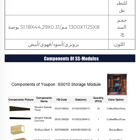
للتطب
يق
حجم
المنت
1300X1125X8 مم/51.18X44.29X0.31 بوصة
ج:
اللون:
برونزي/أسود/قهوي/أبيض