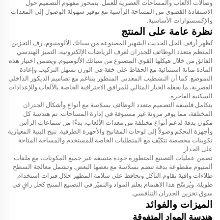
وصالات الألعاب والمساحات العصرية للعمل. يتمحور مفهوم التصميم حول
الاستفادة القصوى من المساحة الرأسية مع توفير سهولة الوصول إلى المعدات
والإكسسوارات الأساسية.
نظرة عامة على المنتج
تُظهر أرفف الحل الحديث الشهير المصنوعة من سبائك الألومنيوم، رف التخزين
المنظم متعدد الوظائف للجدران لغرف الرياضات الإلكترونية، التميز الهندسي
الفائق من خلال هيكلها القوي المصنوع من سبائك الألومنيوم. ويضمن اختيار هذه
المادة متانة استثنائية مع الحفاظ على خفة في الوزن تسهل التركيب وإعادة
التموضع. كما أن التشطيب المعدني المتطور يتناغم مع تصاميم الديكور الداخلي
العصرية، ما يجعله الخيار المثالي للمرافق الاحترافية الخاصة بالألعاب وللإعدادات
السكنية الفاخرة.
يتكامل فلسفة التصميم متعدد الوظائف بسلاسة مع أنواع وأشكال الجدران
المختلفة، مما يوفر مرونة غير مسبوقة في إدارة المساحات. تم هندسة كل
مكون بدقة لدعم أنواع مختلفة من معدات الألعاب، بدءًا من سماعات الرأس
وأجهزة التحكم وصولاً إلى لوحات المفاتيح والأجهزة الطرفية. تتيح البنية المعيارية
تكوينات مخصصة تتكيّف مع المتطلبات الخاصة للمستخدم والمساحة المتاحة
على الجدار.
تضمن عمليات التصنيع المتطورة جودة متسقة عبر جميع المكونات، مع ملفات
ألمنيوم مقطوعة بدقة تنضم بسلاسة مع بعضها البعض. وتشمل معالجة السطح
طلاءات واقية تقاوم التآكل وتحافظ على سلامة المظهر خلال فترات استخدام
طويلة. ويُرسّخ هذا الاهتمام بعلم المواد والتميّز في التصنيع المنتج كحل راقٍ في
سوق تخزين الجدران التنافسي.
الميزات والفوائد
هندسة المواد المتفوقة