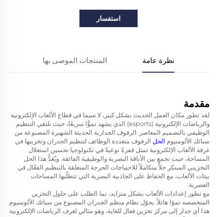
استفسار
نظرة عامة
المنتجات الموصى بها
مقدمة
لقد تطور مكان العمل الحديث بشكل كبير، لا سيما في قطاع الألعاب الإلكترونية
والرياضات الإلكترونية (esports) الذي يشهد نموًّا سريعًا، حيث تلتقي التنظيم
الوظيفي بالتصميم المعاصر. الرفوف الجدارية الحديثة الشهيرة المصنوعة من
سبائك الألومنيوم
الحل
الرفوف متعددة الوظائف لتنظيم الجدران وتخزينها في
غرفة الألعاب الإلكترونية تمثل قفزةً نوعيةً في تكنولوجيا تحسين استغلال
المساحة، حيث تجمع بين الأناقة البصرية والوظيفية الفائقة. ويُعَدُّ هذا الحل
التخزيني المبتكر حلاًّ متكاملاً للاحتياجات الحرجة المتعلقة بالتنظيم الفعّال في
بيئات الألعاب، مع الحفاظ على الجاذبية البصرية التي تتطلّبها المساحات
العصرية.
مع تطور إعدادات الألعاب بشكل متزايد، نما الطلب على حلول التخزين
المتخصصة نموًا هائلاً. يحوّل نظام منظم الجدران المصنوع من سبائك الألومنيوم
هذا أي جدار إلى مركز تخزين فعال للغاية، وهو مثالي لغرف الرياضات الإلكترونية