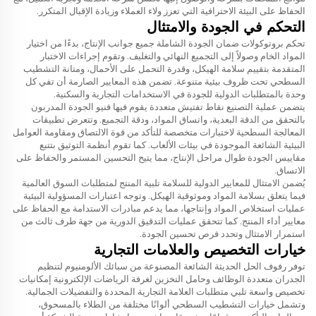
الحفاظ على البيئة الاحترافية التي تعزز ولاء العملاء وزيادة الإقبال المتكرر.
التحكم في الجودة والامتثال
تحكم بروتوكولات ضمان الجودة الشاملة جميع جوانب الإنتاج، بدءًا من اختيار
المواد الخام وصولاً إلى التجميع النهائي والتغليف. وتقوم إجراءات الاختبار
المتقدمة بتقييم سلامة الهيكل، وقدرة التحمل على الأحمال، ومتانة التشطيب
السطحي تحت ظروف بيئية متنوعة. تضمن هذه المعايير الصارمة أن تفي كل
وحدة بالمتطلبات الدولية للجودة في الاستخدامات التجارية والسكنية.
يتضمن عملية التصنيع نقاط تفتيش متعددة يقوم فيها فنيو الجودة المدربون
بالتحقق من الدقة البعدية، واتساق المواد، ودقة التجميع. وتتعرض تطبيقات
المعالجة السطحية لاختبارات متخصصة للتأكد من قوة الالتصاق ومقاومة العوامل
البيئية الشائعة الموجودة في بيئات الألعاب. كما تقوم أنظمة التوثيق بتتبع
مقاييس الجودة طوال مراحل الإنتاج، مما يتيح التحسين المستمر والحفاظ على
الاتساق.
يُضمن الامتثال للمعايير الدولية للسلامة تلبية المنتج لمتطلبات السوق العالمية
فيما يتعلق بسلامة المواد وموثوقية الهيكل. وتوجه اعتبارات المسؤولية البيئية
عمليات استخلاص المواد وإنتاجها، مما يدعم مبادرات الاستدامة مع الحفاظ على
معايير أداء المنتج. كما تتحقق عمليات التدقيق الدورية من جهة طرف ثالث من
استمرار الامتثال وتحدد فرص تحسين الجودة.
خيارات التخصيص والعلامات التجارية
توفر رفوف الحل الحديثة الشائعة المصنوعة من سبائك الألومنيوم لتنظيم
الجدران متعددة الوظائف وحامل التخزين لغرفة الرياضات الإلكترونية إمكانيات
تخصيص واسعة تلبي متطلبات العلامة التجارية المحددة والتفضيلات الجمالية.
وتشمل خيارات التشطيب السطحي ألوانًا مختلفة من الطلاء بالمسحوق،