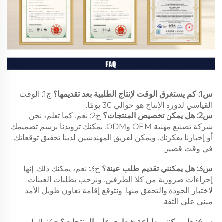
س1: كم يستغرق الوقت لإنتاج الطلبية بعد تقديمها؟ 
ج1: الوقت 
القياسي لدورة الإنتاج هو حوالي 30 يومًا. 
س2: هل يمكن تخصيص المنتجات؟ 
ج2: نعم. كما تعلم، نحن 
شركة تصنيع مهنية OEM وODM. يمكنك تزويدنا برسم تصميمك 
أو إخبارنا بفكرتك. ويمكن لفريق المهندسين لدينا تحقيق توقعاتك 
في وقت قصير. 
س3: هل يمكنني تقديم طلب عينة؟ 
ج3: نعم، يمكنك ذلك. إنها 
إجراءات ضرورية من كلا الطرفين. ونرحب بطلبات العينات 
لاختبار الجودة والتحقق منها. ونتوقع إقامة تعاون طويل الأمد 
مبني على الثقة. 
س4: هل يمكنني طباعة شعاري على المنتجات؟ 
ج4: بالطبع 