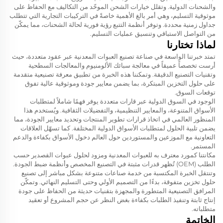
والشحنات الدولية. وتقلل خيارات الشحن الموحّد من التكاليف مع الحفاظ على
موثوقية التسليم، وهي أمر بالغ الأهمية خاصةً في التركيبات التجارية التي تتطلب
جداول زمنية محددة. وتوفر أنظمة التتبع رؤية فورية لحالة الشحنات، مما يمكّن
من التواصل الاستباقي وتنسيق عمليات التسليم.
لماذا تختارنا
تمتد خبرتنا الواسعة في صناعة تصنيع العبوات المعدنية عبر عقود متعددة، حيث
أرست تخصصاً عميقاً في معالجة سبائك الألومنيوم والمعالجات السطحية
وتقنيات التصنيع الدقيقة. وتمكننا هذه الخبرة من تطبيق معرفة تصنيعية متقدمة
على حلول التخزين المبتكرة، بما يضمن معايير جودة وموثوقية عالية تفوق
توقعات السوق.
الوجود في السوق الدولية عبر قارات متعددة يوفر فهمًا شاملاً لمتطلبات
الأسواق المتنوعة، والمعايير التنظيمية، والتفضيلات الثقافية. ويُستخدم هذا
المنظور العالمي في اتخاذ قرارات تطوير المنتجات وتحديد معايير الجودة، مما
يضمن تلبية الحلول لمتطلبات الأسواق الدولية المختلفة. كما تسهّل العلاقات
التعاونية مع الموزعين والمستوردين حول العالم دخول الأسواق بكفاءة والدعم
المستمر.
مكانتنا كمورد معترف به للعبوات المعدنية ومزود لحلول عبوات القصدير حسب
الطلب (OEM) تُظهر قدرات مثبتة في التصنيع المخصص وأنظمة ضبط الجودة.
وتنتقل الخبرة المكتسبة من خدمة صناعات متنوعة بشكل مباشر إلى تصنيع
حلول تخزين متفوقة، بدءًا من التصميم الأولي وحتى التسليم النهائي. وتمكّن
المرافق التصنيعية المتطورة والمجهزة بتقنيات حديثة من الحفاظ على جودة
إنتاج ثابتة وتنفيذ الطلبات بكفاءة بغض النظر عن حجم المشروع أو تعقيد
متطلباته.
الخاتمة