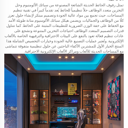
تمثل رفوف الحائط الحديثة الشائعة المصنوعة من سبائك الألومنيوم وحل
التخزين متعدد الوظائف حلاً تنظيمياً للحائط يُعد تقدماً كبيراً في تقنية تنظيم
المساحات، حيث تجمع بين مواد عالية الجودة وتصميم مبتكر لإنشاء حلول تعزز
كلًا من الوظائف والجماليات. ويضمن هيكل سبائك الألومنيوم متانة طويلة الأمد
مع الحفاظ على خفة الوزن الضرورية للتطبيقات المثبتة على الحائط. كما تتناول
قدرات التصميم المتعدد الوظائف احتياجات التخزين المتنوعة وتشجع على
عادات تنظيم فعالة تعود بالنفع على البيئات الاحترافية والترفيهية الخاصة بالألعاب
الإلكترونية. وتُعتبر عمليات التصنيع عالية الجودة وخيارات التخصيص الشاملة هذا
المنتج الخيار الأول للمشترين الأكفاء الباحثين عن حلول تنظيمية متفوقة تتماشى
مع المساحات الحديثة للألعاب ومراكز الألعاب الإلكترونية الاحترافية.