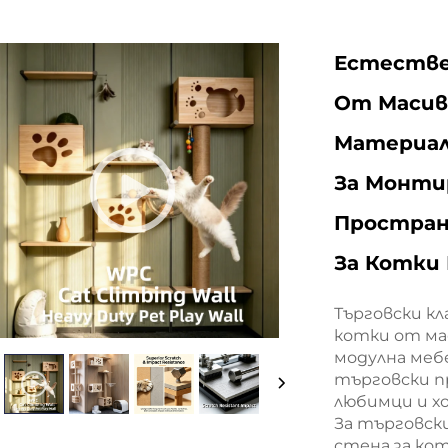
Естестве
От Масив
Материал
За Монти
Простран
За Котки
Търговски к
котки от ма
модулна меб
търговски п
любимци и 
За търговск
стена за кот