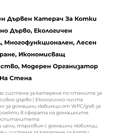
н Дървен Катерач За Котки
но Дърво, Екологичен
, Многофункционален, Лесен
ране, Икономисващ
ство, Модерен Организатор
 На Стена
лас система за катерене по стените за
сивно дърво | Екологично чиста
ел за домашни любимци от WPC/дъб за
роекти в сферата на домашните
хоспиталитета
и цели, търговия с домашни любимци,
ки, система за катерене за котки,