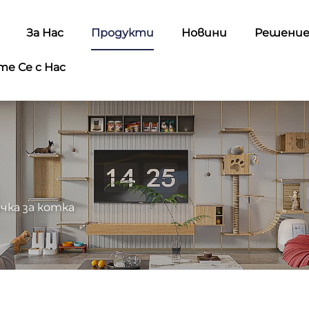
За Нас
Продукти
Новини
Решени
е Се с Нас
чка за котка