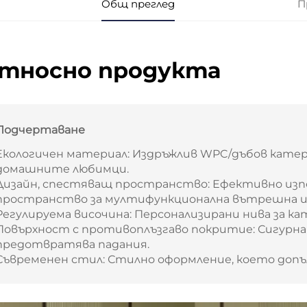
Общ преглед
П
тносно продукта
Подчертаване
Екологичен материал: Издръжлив WPC/дъбов катера
домашните любимци.
Дизайн, спестяващ пространство: Ефективно изп
пространство за мултифункционална вътрешна иг
Регулируема височина: Персонализирани нива за ка
Повърхност с противоплъзгаво покритие: Сигурна 
предотвратява падания.
Съвременен стил: Стилно оформление, което допъ