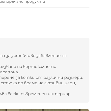
репоръчани продукти
ч за устойчиво забавление на
олзване на вертикалното
ра зона.
терене за котки от различни размери.
стъпка по време на активни игри,
лва всеки съвременен интериор.