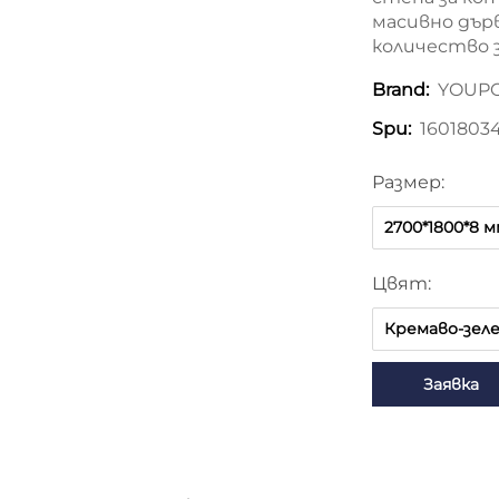
масивно дър
количество з
YOUP
Brand:
1601803
Spu:
Размер:
2700*1800*8 
Цвят:
Кремаво-зел
Заявка