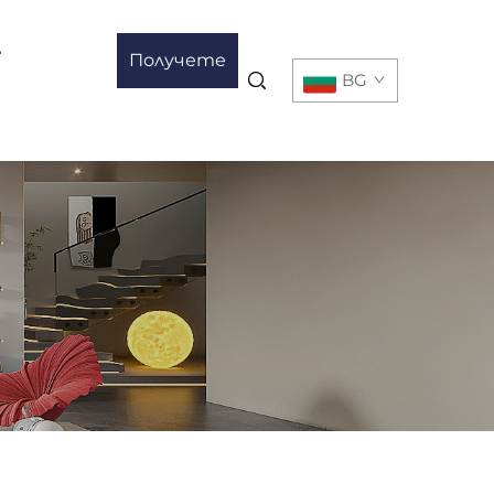
е
Получете
BG
оферта