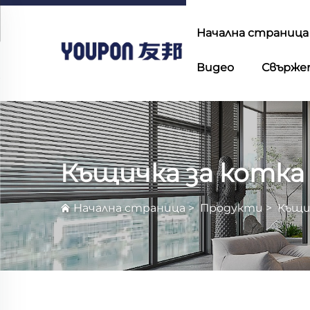
Начална страница
Видео
Свържет
Къщичка за котка
Начална страница
>
Продукти
>
Къщи