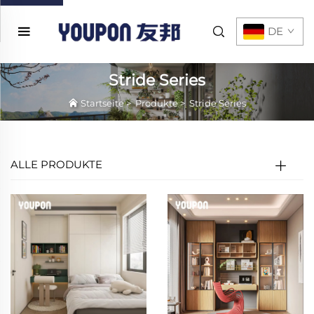
DE
Stride Series
Startseite
>
Produkte
>
Stride Series
ALLE PRODUKTE