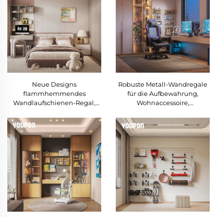
schwimmendes Regal für das
Fitnessstudio
Neue Designs
Robuste Metall-Wandregale
flammhemmendes
für die Aufbewahrung,
Wandlaufschienen-Regal,
Wohnaccessoire,
moderne Wandmontage-
wandmontierter Organizer
Regale für das Schlafzimmer
für Heim- und Esport-
Zimmer