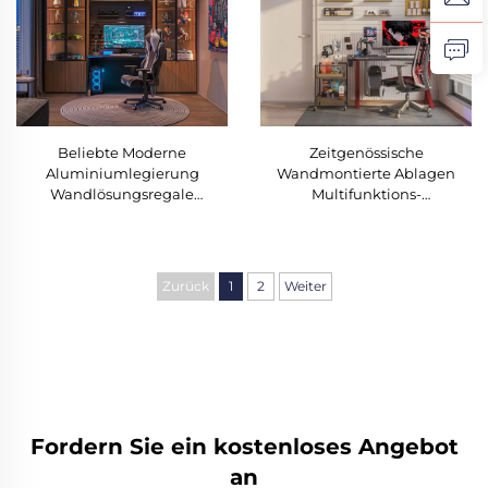
Beliebte Moderne
Zeitgenössische
Aluminiumlegierung
Wandmontierte Ablagen
Wandlösungsregale
Multifunktions-
Multifunktionaler
Wandorganizer
Wandorganizer Ablage für
Wohnaccessoires Metall
Esport-Raumwand
Moderne Wandregale für
Freizeitbereich
Zurück
1
2
Weiter
Fordern Sie ein kostenloses Angebot
an