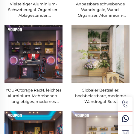
Vielseitiger Aluminium-
Anpassbare schwebende
Schweberegal-Organizer-
Wandregale, Wand-
Ablageständer,
Organizer, Aluminium-
wandmontierte Regale für
Ablageständer für die
das Arbeitszimmer
Turnhallendekoration
YOUPOtorage RacN, leichtes
Globaler Bestseller,
Aluminium-Mehrebenen-,
hochbelastbare, moderne
langlebiges, modernes,
Wandregal-Sets,
modulares Wandregal,
schwebende Wandregale für
platzsparend, große
den Balkon
Kapazität, für Wohnräume