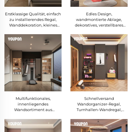
Erstklassige Qualität, einfach
Edles Design,
zu installierendes Regal,
wandmontierte Ablage,
Wanddekoration, kleines
dekoratives, verstellbares
montiertes Fach, Wandregal
Wandsortiment für das
für das Schlafzimmer
Arbeitszimmer
Multifunktionales,
Schnellversand
innenliegendes
Wandorganizer-Regal,
Wandsortiment aus
Turnhallen-Wandregal,
Aluminium, robustes
schwebende Wandregale
Ablagegestell,
wandmontiertes