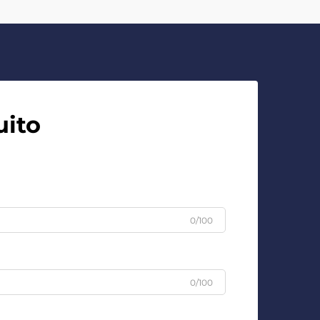
uito
0/100
0/100