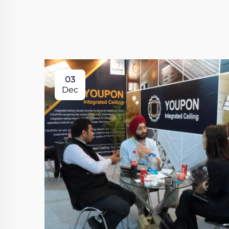
03
Dec