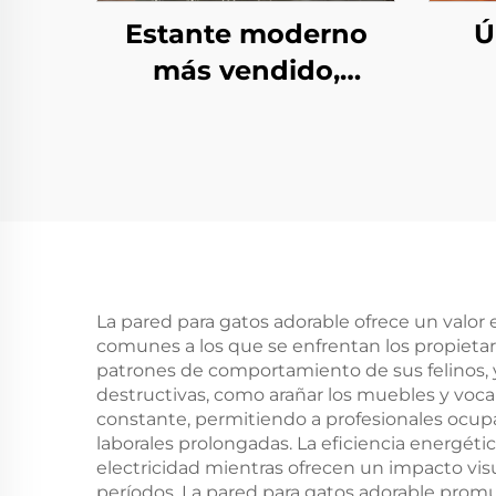
Estante moderno
Ú
más vendido,
multifuncional,
mode
organizador flotante
al
montado en la
pared, solución
m
decorativa para
estudio
mont
p
La pared para gatos adorable ofrece un valor
comunes a los que se enfrentan los propieta
patrones de comportamiento de sus felinos, 
destructivas, como arañar los muebles y voc
constante, permitiendo a profesionales ocupa
laborales prolongadas. La eficiencia energ
electricidad mientras ofrecen un impacto vis
períodos. La pared para gatos adorable promu