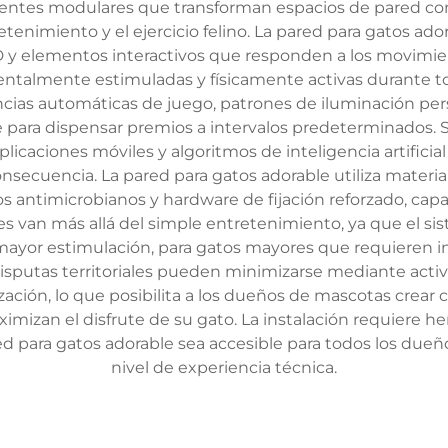
tes modulares que transforman espacios de pared con
tenimiento y el ejercicio felino. La pared para gatos a
ED y elementos interactivos que responden a los movimie
talmente estimuladas y físicamente activas durante todo
cias automáticas de juego, patrones de iluminación per
ara dispensar premios a intervalos predeterminados. Su
licaciones móviles y algoritmos de inteligencia artifici
nsecuencia. La pared para gatos adorable utiliza material
s antimicrobianos y hardware de fijación reforzado, capa
es van más allá del simple entretenimiento, ya que el s
mayor estimulación, para gatos mayores que requieren inc
isputas territoriales pueden minimizarse mediante acti
zación, lo que posibilita a los dueños de mascotas crear
ximizan el disfrute de su gato. La instalación requiere
ed para gatos adorable sea accesible para todos los d
nivel de experiencia técnica.