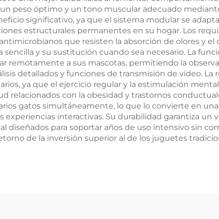
r un peso óptimo y un tono muscular adecuado mediante 
neficio significativo, ya que el sistema modular se adapt
aciones estructurales permanentes en su hogar. Los re
antimicrobianos que resisten la absorción de olores y el
a sencilla y su sustitución cuando sea necesario. La fun
sar remotamente a sus mascotas, permitiendo la observac
lisis detallados y funciones de transmisión de vídeo. La 
arios, ya que el ejercicio regular y la estimulación ment
d relacionados con la obesidad y trastornos conductual
varios gatos simultáneamente, lo que lo convierte en un
xperiencias interactivas. Su durabilidad garantiza un va
l diseñados para soportar años de uso intensivo sin com
retorno de la inversión superior al de los juguetes tradi