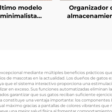
ltimo modelo
Organizador 
minimalista
almacenamie
rno, estante de
personalizado
macenamiento
alta calidad, es
flotante
flotante gran
ultipropósito,
montado en la 
organizador
para decoració
ado en la pared
sala de esta
ara aparador y
 excepcional mediante múltiples beneficios prácticos qu
rios de mascotas en la actualidad. Los dueños de gatos
cocina
ya que el sistema interactivo proporciona una estimul
alizar en exceso. Sus funciones automatizadas eliminan
dos garantizar que sus gatos reciban suficiente ejercic
ética constituye una ventaja importante: los componen
ual máximo gracias a pantallas de colores vibrantes que 
eve una mejor salud física al fomentar comportamientos