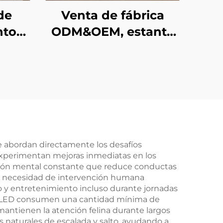
de
Venta de fábrica
nto
ODM&OEM, estante
 de
mural de estilo jardín
tante
de 90 grados,
de
estantes flotantes,
pared
estantes murales
n de
para venta minorista
r
e abordan directamente los desafíos
 experimentan mejoras inmediatas en los
ación mental constante que reduce conductas
 la necesidad de intervención humana
io y entretenimiento incluso durante jornadas
tes LED consumen una cantidad mínima de
mantienen la atención felina durante largos
 naturales de escalada y salto, ayudando a