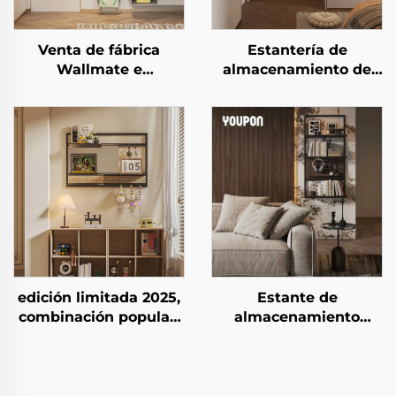
Venta de fábrica
Estantería de
Wallmate e
almacenamiento de
Inspiration, estante
aleación de aluminio
flotante con marco
moderna y de calidad
metálico, decoración
premium para hogar,
para el hogar,
montaje en pared,
almacenamiento
dormitorio
montado en la pared
detrás de la puerta
edición limitada 2025,
Estante de
combinación popular,
almacenamiento
soporte con marco
interior moderno
montado en la pared,
simple popular,
organizador mural
estante mural para
para balcón
sala de estar