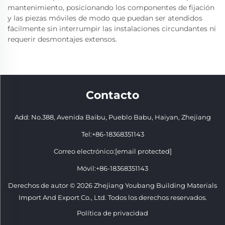
mantenimiento, posicionando los componentes de fijación
y las piezas móviles de modo que puedan ser atendidos
fácilmente sin interrumpir las instalaciones circundantes ni
requerir desmontajes extensos.
Contacto
Add: No.388, Avenida Baibu, Pueblo Babu, Haiyan, Zhejiang
Tel:
+86-18368351143
Correo electrónico:
[email protected]
Móvil:
+86-18368351143
Derechos de autor © 2026 Zhejiang Youbang Building Materials
Import And Export Co., Ltd. Todos los derechos reservados.
Política de privacidad