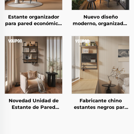
Estante organizador
Nuevo diseño
para pared económico,
moderno, organizador
estante de
montado en la pared,
almacenamiento
almacenamiento
montado en la pared,
personalizado
estante metálico para
multifuncional,
pared para rincón de
estante de
café
almacenamiento para
balcón
Novedad Unidad de
Fabricante chino
Estante de Pared
estantes negros para
Duradera y de Larga
exhibición, unidad de
Duración Organizador
estante metálico de
de Almacenamiento
almacenamiento,
Organizador Moderno
estante moderno