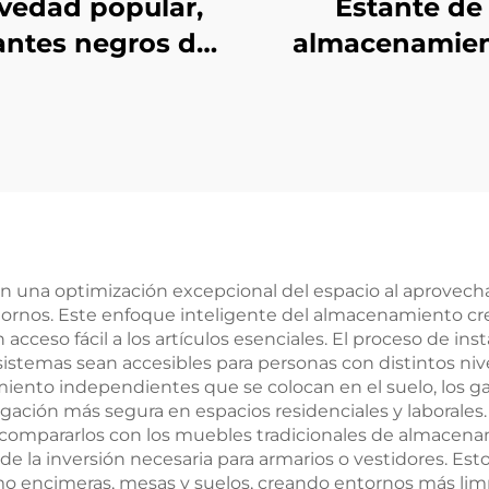
vedad popular,
Estante de
antes negros de
almacenamie
moda para
interior mode
bición en pared,
simple popula
solución
estante mural 
ersonalizada
sala de esta
mpatible para
ntaje en pared
a uso doméstico
en una optimización excepcional del espacio al aprovech
ornos. Este enfoque inteligente del almacenamiento crea
ceso fácil a los artículos esenciales. El proceso de ins
istemas sean accesibles para personas con distintos nive
iento independientes que se colocan en el suelo, los g
gación más segura en espacios residenciales y laborales.
al compararlos con los muebles tradicionales de almacen
 la inversión necesaria para armarios o vestidores. Esto
 encimeras, mesas y suelos, creando entornos más limp