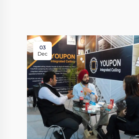
03
Dec