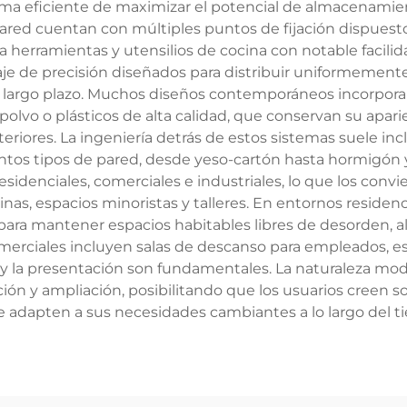
ma eficiente de maximizar el potencial de almacenamient
red cuentan con múltiples puntos de fijación dispuestos
 herramientas y utensilios de cocina con notable facilid
e de precisión diseñados para distribuir uniformemente e
 largo plazo. Muchos diseños contemporáneos incorporan
polvo o plásticos de alta calidad, que conservan su apar
iores. La ingeniería detrás de estos sistemas suele incl
ntos tipos de pared, desde yeso-cartón hasta hormigón y 
sidenciales, comerciales e industriales, lo que los conv
ficinas, espacios minoristas y talleres. En entornos resid
ara mantener espacios habitables libres de desorden, al 
omerciales incluyen salas de descanso para empleados, e
 y la presentación son fundamentales. La naturaleza m
ción y ampliación, posibilitando que los usuarios creen
e adapten a sus necesidades cambiantes a lo largo del t