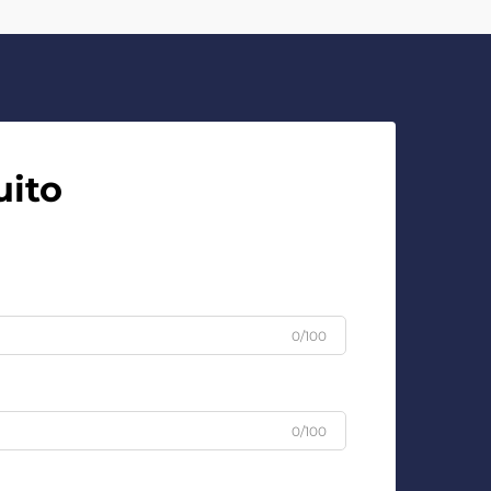
uito
0/100
0/100