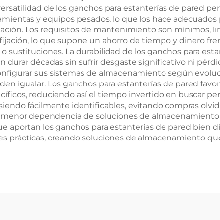
 versatilidad de los ganchos para estanterías de pared per
ramientas y equipos pesados, lo que los hace adecuados
ción. Los requisitos de mantenimiento son mínimos, lim
e fijación, lo que supone un ahorro de tiempo y dinero 
 sustituciones. La durabilidad de los ganchos para estan
durar décadas sin sufrir desgaste significativo ni pérdid
configurar sus sistemas de almacenamiento según evolu
eden igualar. Los ganchos para estanterías de pared favo
íficos, reduciendo así el tiempo invertido en buscar pert
siendo fácilmente identificables, evitando compras olvid
 menor dependencia de soluciones de almacenamiento des
a que aportan los ganchos para estanterías de pared bie
s prácticas, creando soluciones de almacenamiento que p