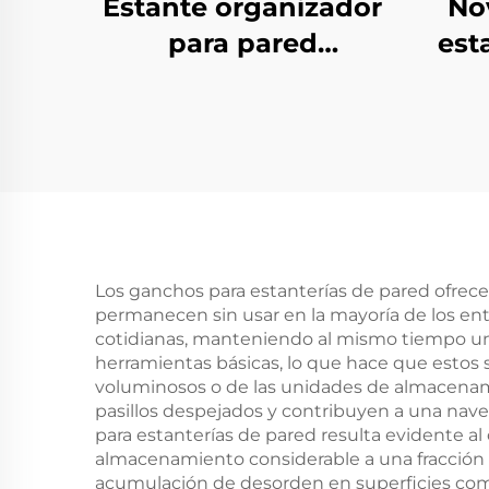
Estante organizador
No
para pared
est
económico, estante
de almacenamiento
exhi
montado en la
pared, estante
p
metálico para pared
co
para rincón de café
mo
par
Los ganchos para estanterías de pared ofrec
permanecen sin usar en la mayoría de los ent
cotidianas, manteniendo al mismo tiempo un ac
herramientas básicas, lo que hace que estos s
voluminosos o de las unidades de almacenam
pasillos despejados y contribuyen a una nave
para estanterías de pared resulta evidente 
almacenamiento considerable a una fracción de
acumulación de desorden en superficies como