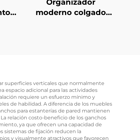
Organizador
nto
moderno colgado
rno
flotante, decoración
r,
del hogar, estantes
para
de pared de lujo
r
ligero para
dormitorio
ar superficies verticales que normalmente
 espacio adicional para las actividades
talación requiere un esfuerzo mínimo y
les de habilidad. A diferencia de los muebles
anchos para estanterías de pared mantienen
 La relación costo-beneficio de los ganchos
amiento, ya que ofrecen una capacidad de
s sistemas de fijación reducen la
ios y visualmente atractivos que favorecen