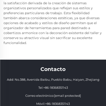
la satisfacción derivada de la creación de sistemas
organizativos personalizados que reflejan sus estilos y
preferencias particulares de trabajo. Esta flexibilidad
también abarca consideraciones estéticas, ya que diversas
opciones de acabado y estilos de diseño permiten que el
organizador de herramientas para pared destinado a
cobertizos armonice con la decoración existente del taller y
conserve su atractivo visual sin sacrificar su excelente
funcionalidad.
Contacto
Add: No.388, Avenida Baibu, Pueblo Babu, Haiyan, Zhejiang
Tel:
+86-18368351143
Correo electrónico:
[email protected]
Móvil:
+86-18368351143