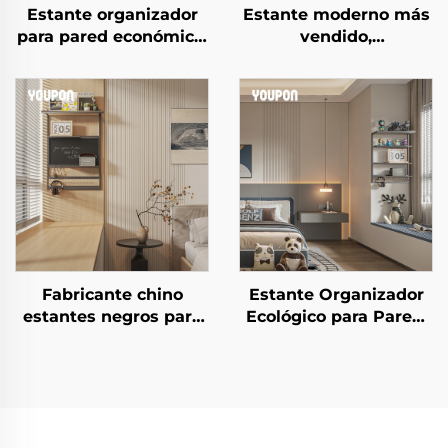
Estante organizador
Estante moderno más
para pared económico,
vendido,
estante de
multifuncional,
almacenamiento
organizador flotante
montado en la pared,
montado en la pared,
estante metálico para
solución decorativa
pared para rincón de
para estudio
café
Fabricante chino
Estante Organizador
estantes negros para
Ecológico para Pared,
exhibición, unidad de
Estantes Flotantes
estante metálico de
Apilables Ahorradores
almacenamiento,
de Espacio para
estante moderno
Habitación Infantil
montado en la pared