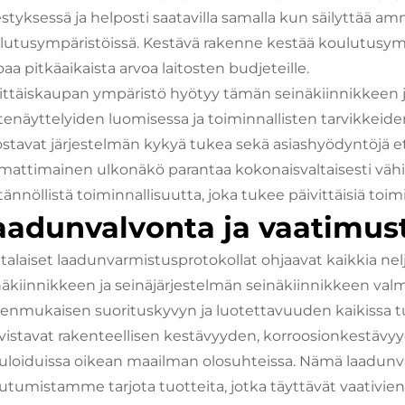
jestyksessä ja helposti saatavilla samalla kun säilyttää 
lutusympäristöissä. Kestävä rakenne kestää koulutusympär
oaa pitkäaikaista arvoa laitosten budjeteille.
ittäiskaupan ympäristö hyötyy tämän seinäkiinnikkeen
tenäyttelyiden luomisessa ja toiminnallisten tarvikkeide
ostavat järjestelmän kykyä tukea sekä asiashyödyntöjä et
attimainen ulkonäkö parantaa kokonaisvaltaisesti vähi
ännöllistä toiminnallisuutta, joka tukee päivittäisiä toi
aadunvalvonta ja vaatimu
talaiset laadunvarmistusprotokollat ohjaavat kaikkia ne
näkiinnikkeen ja seinäjärjestelmän seinäkiinnikkeen valm
enmukaisen suorituskyvyn ja luotettavuuden kaikissa t
vistavat rakenteellisen kestävyyden, korroosionkestävy
uloiduissa oikean maailman olosuhteissa. Nämä laadunva
outumistamme tarjota tuotteita, jotka täyttävät vaativie