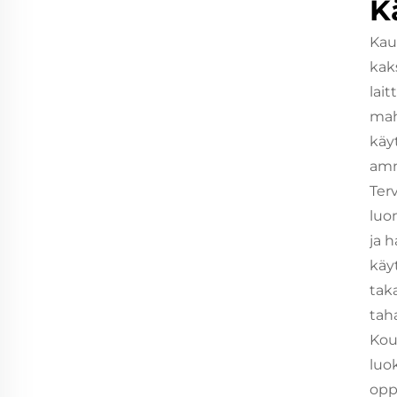
K
Kau
kak
lai
mahd
käy
amma
Ter
luom
ja h
käy
taka
taha
Kou
luo
oppi