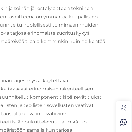
n ja seinän järjestelylaitteen tekninen
iden tavoitteena on ymmärtää kaupallisten
unniteltu huolellisesti toimimaan muiden
joka tarjoaa erinomaista suorituskykyä
 ympäröivää tilaa pikemminkin kuin heikentää
inän järjestelyssä käytettävä
jotka takaavat erinomaisen rakenteellisen
suunnitellut komponentit läpäisevät tiukat
listen ja teollisten sovellusten vaativat
taustalla oleva innovatiivinen
steettistä houkuttelevuutta, mikä luo
päristöön samalla kun tarjoaa