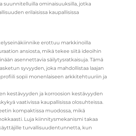
 suunnitelluilla ominaisuuksilla, jotka
isuuden erilaisissa kaupallisissa
elyseinäkiinnike erottuu markkinoilla
raation ansiosta, mikä tekee siitä ideoihin
seinään asennettavia säilytysratkaisuja. Tämä
lasketun syvyyden, joka mahdollistaa laajan
profiili sopii monenlaiseen arkkitehtuuriin ja
iiden kestävyyden ja korroosion kestävyyden
kykyä vaativissa kaupallisissa olosuhteissa.
teetin kompaktissa muodossa, mikä
tehokkaasti. Luja kiinnitysmekanismi takaa
 käyttäjille turvallisuudentunnetta, kun