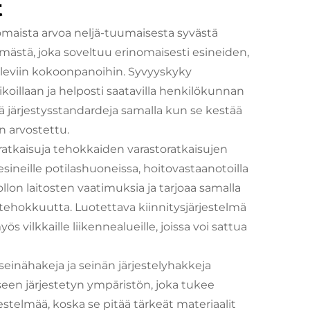
t
inomaista arvoa neljä-tuumaisesta syvästä
lmästä, joka soveltuu erinomaisesti esineiden,
a oleviin kokoonpanoihin. Syvyyskyky
ikoillaan ja helposti saatavilla henkilökunnan
ää järjestysstandardeja samalla kun se kestää
en arvostettu.
ratkaisuja tehokkaiden varastoratkaisujen
 esineille potilashuoneissa, hoitovastaanotoilla
uollon laitosten vaatimuksia ja tarjoaa samalla
 tehokkuutta. Luotettava kiinnitysjärjestelmä
ös vilkkaille liikennealueille, joissa voi sattua
seinähakeja ja seinän järjestelyhakkeja
kseen järjestetyn ympäristön, joka tukee
jestelmää, koska se pitää tärkeät materiaalit