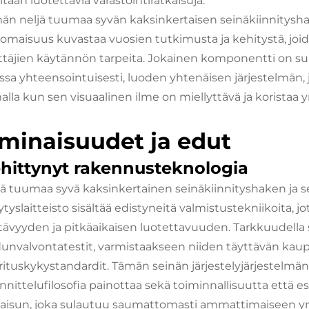
itaan luotettavia varastointiratkaisuja.
än neljä tuumaa syvän kaksinkertaisen seinäkiinnityshaki
nomaisuus kuvastaa vuosien tutkimusta ja kehitystä, jo
ttäjien käytännön tarpeita. Jokainen komponentti on su
ssa yhteensointuisesti, luoden yhtenäisen järjestelmän, 
alla kun sen visuaalinen ilme on miellyttävä ja koristaa
minaisuudet ja edut
hittynyt rakennusteknologia
jä tuumaa syvä kaksinkertainen seinäkiinnityshaken ja se
ytyslaitteisto sisältää edistyneitä valmistustekniikoita, 
tävyyden ja pitkäaikaisen luotettavuuden. Tarkkuudella 
dunvalvontatestit, varmistaakseen niiden täyttävän kaupal
rituskykystandardit. Tämän seinän järjestelyjärjestelmän 
nnittelufilosofia painottaa sekä toiminnallisuutta että e
kaisun, joka sulautuu saumattomasti ammattimaiseen ym