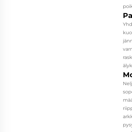
poi
Pa
Yhd
kuo
jän
var
ras
äly
Mo
Nel
sop
mää
riip
ark
pys