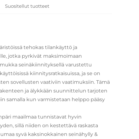
Suositellut tuotteet
ristöissä tehokas tilankäyttö ja
ksille, jotka pyrkivät maksimoimaan
mukka seinäkiinnityksellä varustettu
äyttöisissä kiinnitysratkaisuissa, ja se on
sten sovellusten vaativiin vaatimuksiin. Tämä
 rakenteen ja älykkään suunnittelun tarjoten
ntiin samalla kun varmistetaan helppo pääsy
 ympäri maailmaa tunnistavat hyvin
yden, sillä niiden on kestettävä raskasta
tuumaa syvä kaksinokkainen seinähylly &