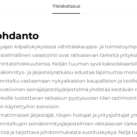
Yleiskatsaus
ohdanto
yajan kilpailukykyisissä vähittäiskauppa- ja toimistoympä
estelmällinen varastointi ovat ratkaisevan tärkeitä yrity
mintatehokkuutensa. Neljän tuuman syvä kaksoiskaarisil
äkiinnitys- ja järjestelyratkaisu edustaa läpimurtoa monik
nniteltu vastaamaan nykyaikaisten kaupallisten ja teolli
ovatiivinen seinäjärjestelyjärjestelmä yhdistää kestävän
tyksille luotettavan ratkaisun pystysuoran tilan optimoi
n käytettyihin esineisiin.
attimaiset järjestäjät, tilojen hoitajat ja yritysjohtajat
nniteltujen seinäkiinnitysjärjestelmien ratkaisevan tärke
ttöä ja tarjottava johdonmukaista suorituskykyä. Neljä 