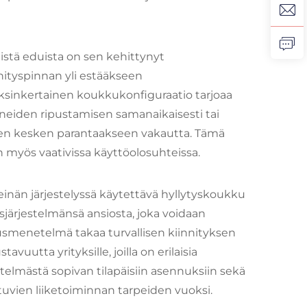
stä eduista on sen kehittynyt
ityspinnan yli estääkseen
aksinkertainen koukkukonfiguraatio tarjoaa
eiden ripustamisen samanaikaisesti tai
en kesken parantaakseen vakautta. Tämä
 myös vaativissa käyttöolosuhteissa.
einän järjestelyssä käytettävä hyllytyskoukku
järjestelmänsä ansiosta, joka voidaan
nusmenetelmä takaa turvallisen kiinnityksen
avuutta yrityksille, joilla on erilaisia
telmästä sopivan tilapäisiin asennuksiin sekä
tuvien liiketoiminnan tarpeiden vuoksi.