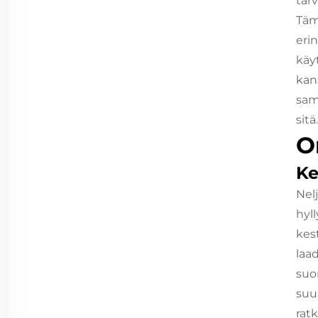
tarv
Täm
eri
käy
kan
sam
sitä.
O
Ke
Nel
hyll
kes
laa
suo
suu
rat