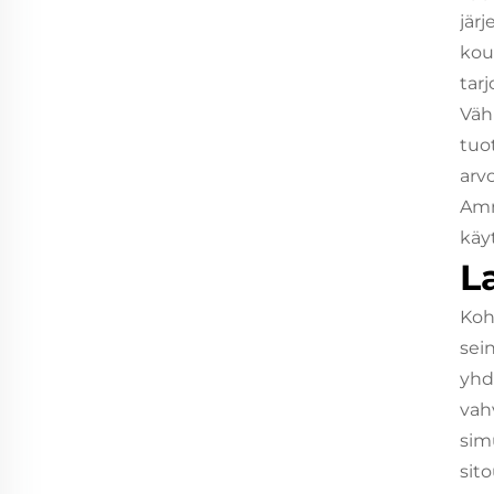
jär
kou
tarj
Väh
tuo
arv
Amm
käyt
L
Koh
sei
yhd
vah
sim
sit