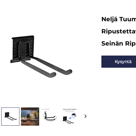
Neljä Tuum
Ripustetta
Seinän Ri
Kysyntä