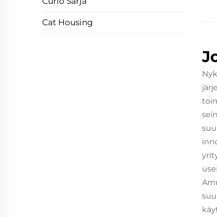
Curio Sarja
Cat Housing
J
Nyk
järj
toi
sein
suu
inn
yri
usei
Amm
suu
käy