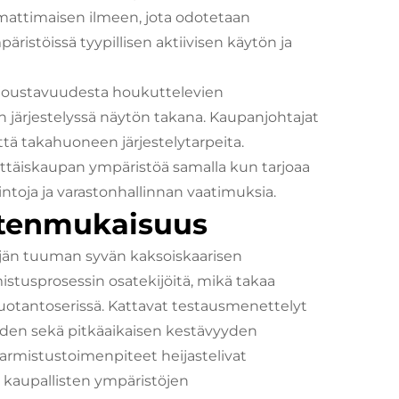
ammattimaisen ilmeen, jota odotetaan
istöissä tyypillisen aktiivisen käytön ja
 joustavuudesta houkuttelevien
n järjestelyssä näytön takana. Kaupanjohtajat
tä takahuoneen järjestelytarpeita.
ttäiskaupan ympäristöä samalla kun tarjoaa
mintoja ja varastonhallinnan vaatimuksia.
stenmukaisuus
ljän tuuman syvän kaksoiskaarisen
istusprosessin osatekijöitä, mikä takaa
uotantoserissä. Kattavat testausmenettelyt
yden sekä pitkäaikaisen kestävyyden
rmistustoimenpiteet heijastelivat
n kaupallisten ympäristöjen