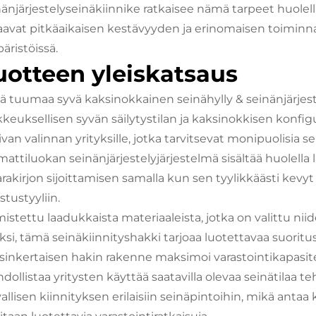
nänjärjestelyseinäkiinnike ratkaisee nämä tarpeet huolella
aavat pitkäaikaisen kestävyyden ja erinomaisen toiminnall
äristöissä.
uotteen yleiskatsaus
jä tuumaa syvä kaksinokkainen seinähylly & seinänjärjest
kkeuksellisen syvän säilytystilan ja kaksinokkisen konfigu
van valinnan yrityksille, jotka tarvitsevat monipuolisia 
attiluokan seinänjärjestelyjärjestelmä sisältää huolella 
rakirjon sijoittamisen samalla kun sen tyylikkäästi kevyt 
stustyyliin.
mistettu laadukkaista materiaaleista, jotka on valittu n
ksi, tämä seinäkiinnityshakki tarjoaa luotettavaa suoritus
sinkertaisen hakin rakenne maksimoi varastointikapasi
dollistaa yritysten käyttää saatavilla olevaa seinätilaa 
allisen kiinnityksen erilaisiin seinäpintoihin, mikä antaa