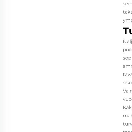
sei
tak
ymp
T
Nel
poi
sopi
amm
tava
sisu
Val
vuo
Kak
mah
turv