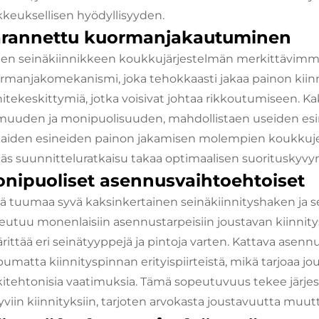
kkeuksellisen hyödyllisyyden.
rannettu kuormanjakautuminen
en seinäkiinnikkeen koukkujärjestelmän merkittävimmi
rmanjakomekanismi, joka tehokkaasti jakaa painon kiinn
nitekeskittymiä, jotka voisivat johtaa rikkoutumiseen. K
muuden ja monipuolisuuden, mahdollistaen useiden esin
kaiden esineiden painon jakamisen molempien koukkuj
käs suunnitteluratkaisu takaa optimaalisen suorituskyvyn
nipuoliset asennusvaihtoehtoiset
jä tuumaa syvä kaksinkertainen seinäkiinnityshaken ja s
eutuu monenlaisiin asennustarpeisiin joustavan kiinnitys
rittää eri seinätyyppejä ja pintoja varten. Kattava asen
pumatta kiinnityspinnan erityispiirteistä, mikä tarjoaa joust
kitehtonisia vaatimuksia. Tämä sopeutuvuus tekee järjes
yviin kiinnityksiin, tarjoten arvokasta joustavuutta muut