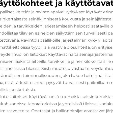
äyttökohteet ja käyttötava
palliset keittiöt ja ravintolapalveluyritykset löytävät er
sinkertaisesta seinäkiinnisestä koukusta ja seinäjärjeste
tteiden ja tarvikkeiden järjestämiseen helposti saatavill
ollistaa tilavien esineiden säilyttämisen turvallisesti pa
tettävänä. Ravintolapäälliköille järjestelmän kyky ylläpit
ttikeittiöissä tyypillisiä vaativia olosuhteita, on erityis
veydenhuollon laitokset käyttävät näitä seinäjärjestelmä
iseen lääkintälaitteille, tarvikkeille ja henkilökohtaisille
allinnollisissa tiloissa. Siisti muotoilu vastaa terveydenh
tännöllisen toiminnallisuuden, joka tukee toiminnallista
a, että tärkeät esineet pysyvät turvallisesti paikoillaan my
llisia kosketuksia.
lutuslaitokset käyttävät neljä-tuumaisia kaksinkertaisia 
kkahuoneissa, laboratorioissa ja yhteisissä tiloissa luoda
mistavoitteita. Opettajat ja hallinnoitsijat arvostavat jär