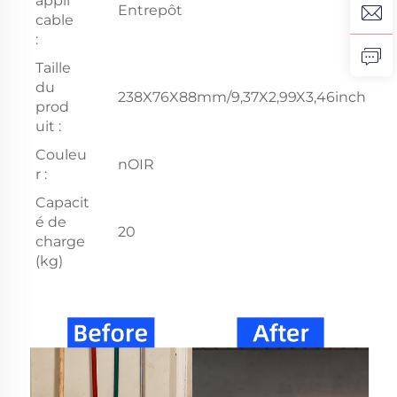
appli
Entrepôt
cable
:
Taille
du
238X76X88mm/9,37X2,99X3,46inch
prod
uit :
Couleu
nOIR
r :
Capacit
é de
20
charge
(kg)