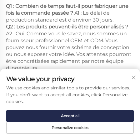
Q1 : Combien de temps faut-il pour fabriquer une 
fois la commande passée ? 
A1 : Le délai de 
production standard est d'environ 30 jours. 
Q2 : Les produits peuvent-ils être personnalisés ? 
A2 : Oui. Comme vous le savez, nous sommes un 
fournisseur professionnel OEM et ODM. Vous 
pouvez nous fournir votre schéma de conception 
ou nous exposer votre idée. Vos attentes pourront 
être concrétisées rapidement par notre équipe 
d'ingénieurs. 
We value your privacy
Q3 : Puis-je passer une commande d'échantillon ? 
A3 : Oui, vous pouvez. C'est une procédure 
We use cookies and similar tools to provide our services.
nécessaire pour les deux parties. Les commandes 
If you don't want to accept all cookies, click Personalize
d'échantillons sont les bienvenues afin de tester et 
cookies.
vérifier la qualité. Nous souhaitons établir une 
coopération à long terme fondée sur la confiance. 
Accept all
Q4 : Puis-je imprimer mon logo sur les produits ? 
Personalize cookies
A4 : Bien sûr que vous pouvez ! Toutefois, une 