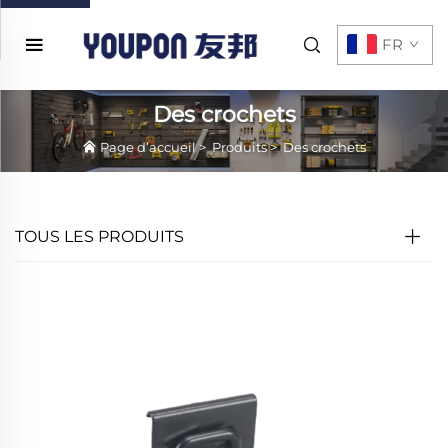
FR
Des crochets
Page d’accueil
>
Produits
>
Des crochets
TOUS LES PRODUITS