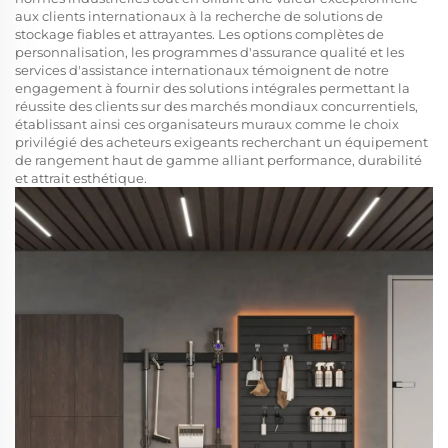
aux clients internationaux à la recherche de solutions de
stockage fiables et attrayantes. Les options complètes de
personnalisation, les programmes d'assurance qualité et les
services d'assistance internationaux témoignent de notre
engagement à fournir des solutions intégrales permettant la
réussite des clients sur des marchés mondiaux concurrentiels,
établissant ainsi ces organisateurs muraux comme le choix
privilégié des acheteurs exigeants recherchant un équipement
de rangement haut de gamme alliant performance, durabilité
et attrait esthétique.