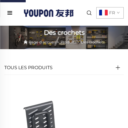
FR
Des crochets
Page d’accueil
>
Produits
>
Des crochets
TOUS LES PRODUITS