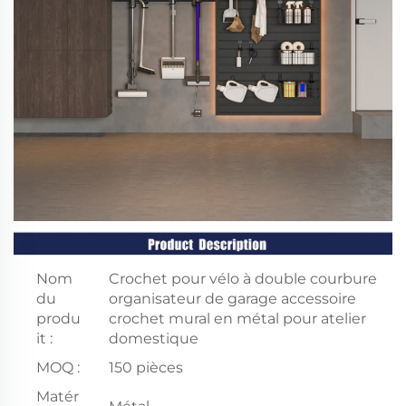
Nom
Crochet pour vélo à double courbure
du
organisateur de garage accessoire
produ
crochet mural en métal pour atelier
it :
domestique
MOQ :
150 pièces
Matér