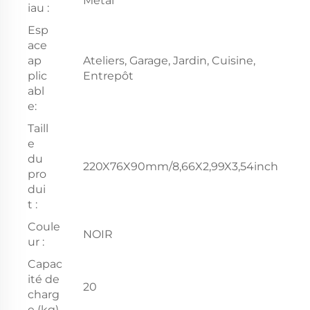
Métal
iau :
Esp
ace
ap
Ateliers, Garage, Jardin, Cuisine,
plic
Entrepôt
abl
e:
Taill
e
du
220X76X90mm/8,66X2,99X3,54inch
pro
dui
t :
Coule
NOIR
ur :
Capac
ité de
20
charg
e (kg)