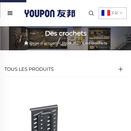
FR
Des crochets
Page d’accueil
>
Produits
>
Des crochets
TOUS LES PRODUITS