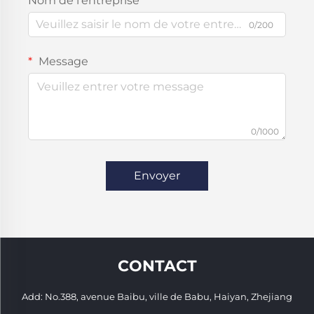
Nom de l'entreprise
0/200
Message
0/1000
Envoyer
CONTACT
Add: No.388, avenue Baibu, ville de Babu, Haiyan, Zhejiang