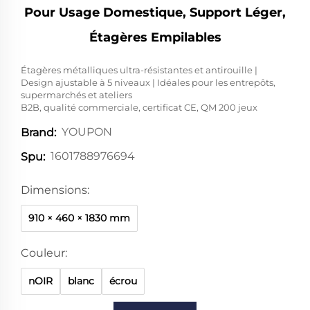
Pour Usage Domestique, Support Léger,
Étagères Empilables
Étagères métalliques ultra-résistantes et antirouille |
Design ajustable à 5 niveaux | Idéales pour les entrepôts,
supermarchés et ateliers
B2B, qualité commerciale, certificat CE, QM 200 jeux
YOUPON
Brand:
1601788976694
Spu:
Dimensions:
910 × 460 × 1830 mm
Couleur:
nOIR
blanc
écrou