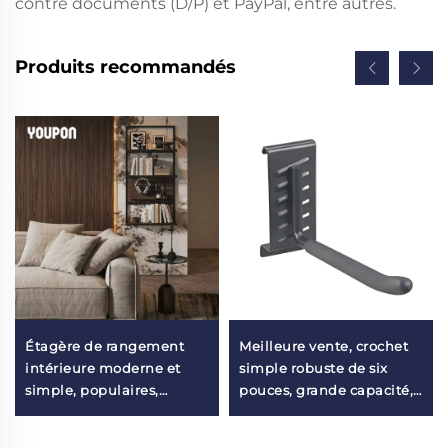
contre documents (D/P) et PayPal, entre autres.
Produits recommandés
Étagère de rangement
Meilleure vente, crochet
intérieure moderne et
simple robuste de six
simple, populaires,
pouces, grande capacité,
étagère d'affichage
crochet mural d'affichage,
murale pour salon
cintre, crochets de