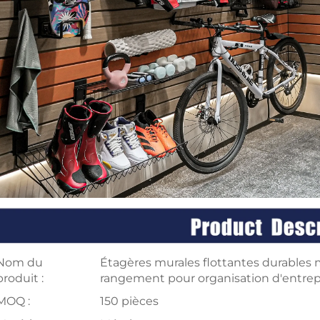
Nom du
Étagères murales flottantes durables 
produit :
rangement pour organisation d'entrepôt
MOQ :
150 pièces