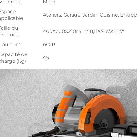
Matériau :
Métal
Espace
Ateliers, Garage, Jardin, Cuisine, Entre
applicable:
Taille du
460X200X210mm/18,11X7,87X8,27"
produit :
Couleur :
nOIR
Capacité de
45
charge (kg)