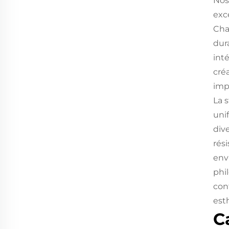
Nos
exc
Cha
dur
int
cré
imp
La 
unif
dive
rés
env
phi
con
est
C