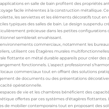
 applications en salle de bain profitent des propriétés an
toyage facile inhérentes à la construction métallique. Ce
toilette, les serviettes et les éléments décoratifs tout 
ficiles typiques des salles de bain. Le design suspendu cr
ticulièrement précieuse dans les petites configuration
ditionnel semblerait envahissant.
 environnements commerciaux, notamment les bureaux, 
liers, utilisent ces
Étagères murales multifonctionnelles 
ale flottante en métal durable
appareils pour créer des 
rangement fonctionnels. L'aspect professionnel s'harmo
 locaux commerciaux tout en offrant des solutions pratiqu
gement de documents ou des présentations décoratives q
ficacité opérationnelle.
 espaces de vie et les chambres bénéficient des capacité
hétique offertes par ces systèmes d'étagères flottantes. 
les de mobilier contemporains tout en proposant des solu