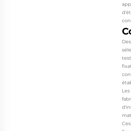
appa
d'é
con
C
Des
sél
test
fixa
con
étab
Les
fab
d'i
mat
Ces