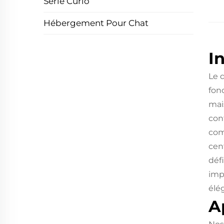
Série Curio
Hébergement Pour Chat
I
Le 
fonc
mai
con
com
cen
déf
imp
élé
A