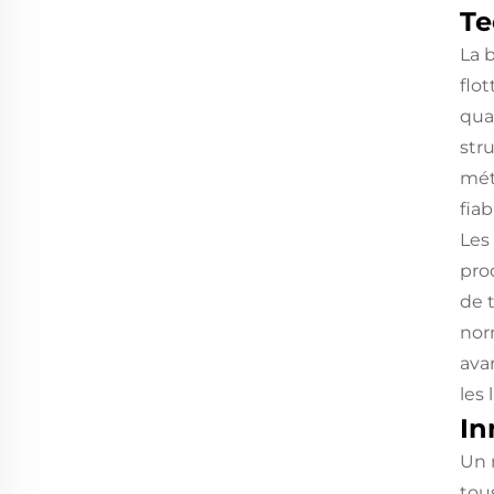
Te
La 
flo
qua
str
mét
fia
Les
pro
de 
nor
ava
les
In
Un 
tou