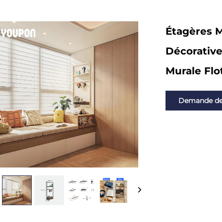
Étagères M
Décorative
Murale Flo
Demande d
renseignemen