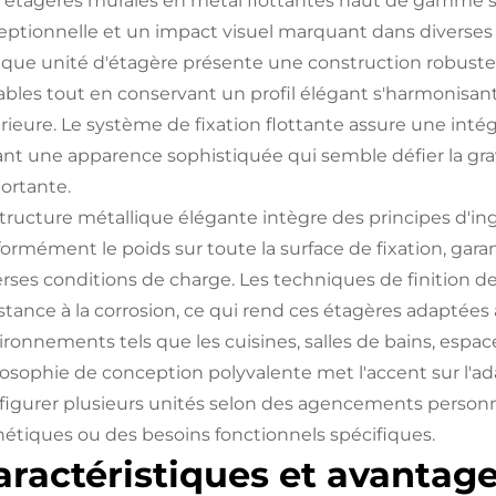
 étagères murales en métal flottantes haut de gamme so
eptionnelle et un impact visuel marquant dans diverses 
que unité d'étagère présente une construction robuste
ables tout en conservant un profil élégant s'harmonisant
érieure. Le système de fixation flottante assure une intég
ant une apparence sophistiquée qui semble défier la gra
ortante.
structure métallique élégante intègre des principes d'ing
ormément le poids sur toute la surface de fixation, garant
rses conditions de charge. Les techniques de finition de s
istance à la corrosion, ce qui rend ces étagères adaptées 
ironnements tels que les cuisines, salles de bains, espa
losophie de conception polyvalente met l'accent sur l'ada
figurer plusieurs unités selon des agencements personna
hétiques ou des besoins fonctionnels spécifiques.
aractéristiques et avantag