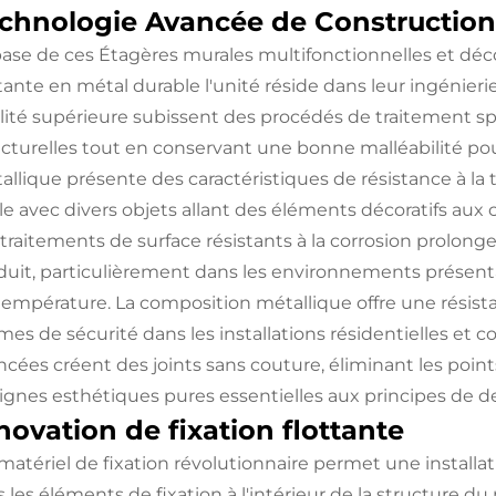
chnologie Avancée de Construction
base de ces
Étagères murales multifonctionnelles et déc
ttante en métal durable
l'unité réside dans leur ingénie
lité supérieure subissent des procédés de traitement spé
ucturelles tout en conservant une bonne malléabilité pour
allique présente des caractéristiques de résistance à l
ble avec divers objets allant des éléments décoratifs au
 traitements de surface résistants à la corrosion prolon
duit, particulièrement dans les environnements présent
température. La composition métallique offre une résista
mes de sécurité dans les installations résidentielles e
ncées créent des joints sans couture, éliminant les poin
 lignes esthétiques pures essentielles aux principes de 
novation de fixation flottante
matériel de fixation révolutionnaire permet une installa
s les éléments de fixation à l'intérieur de la structure 