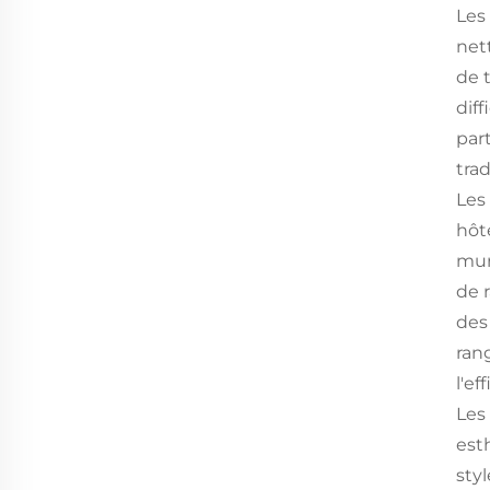
Les
net
de 
dif
par
tra
Les
hôte
mur
de 
des
ran
l'ef
Les
est
sty