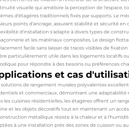
tinuité visuelle qui améliore la perception de l'espace, t
tèmes d'étagères traditionnels fixés par supports. Le méc
ieurs points d'ancrage, assurant stabilité et sécurité en 
lexibilité d'installation s'adapte à divers types de const
maçonnerie et les matériaux composites. Le design flott
acement facile sans laisser de traces visibles de fixation
vère particulièrement utile dans les logements locatifs o
iodique pour répondre à des besoins ou préférences ch
pplications et cas d'utilisa
 solutions de rangement murales polyvalentes excelle
identiels et commerciaux, démontrant une adaptabilité r
s les cuisines résidentielles, les étagères offrent un ran
sine et les objets décoratifs tout en maintenant un accès 
construction métallique résiste à la chaleur et à l'humidi
ptées à une installation près des zones de cuisson ou au-