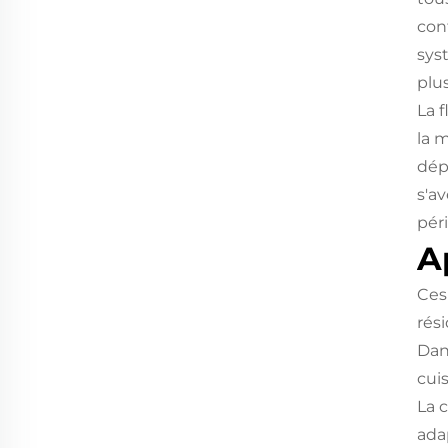
con
sys
plus
La f
la 
dépl
s'a
pér
A
Ces
rés
Dan
cui
La 
ada