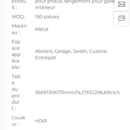
produ
pour pneus, rangement pour garage
it :
intérieur
MOQ :
150 pièces
Matéri
Métal
au :
Esp
ace
Ateliers, Garage, Jardin, Cuisine,
app
Entrepôt
lica
ble:
Taill
e
du
360X130X170mm/14,17X5,12X6,69inch
pro
dui
t :
Coule
nOIR
ur :