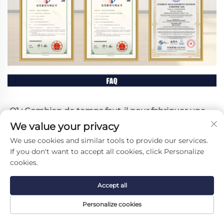
Q1 : Combien de temps faut-il pour fabriquer une 
fois la commande passée ? 
A1 : Le délai de 
We value your privacy
production standard est d'environ 30 jours. 
We use cookies and similar tools to provide our services.
Q2 : Les produits peuvent-ils être personnalisés ? 
If you don't want to accept all cookies, click Personalize
A2 : Oui. Comme vous le savez, nous sommes un 
cookies.
fournisseur professionnel OEM et ODM. Vous 
pouvez nous fournir votre schéma de conception 
Accept all
ou nous exposer votre idée. Vos attentes pourront 
être concrétisées rapidement par notre équipe 
Personalize cookies
d'ingénieurs. 