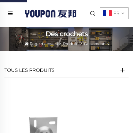
FR
Des crochets
Page d’accueil
>
Produits
>
Des crochets
TOUS LES PRODUITS