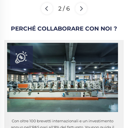
2
/
6
PERCHÉ COLLABORARE CON NOI ?
Con oltre 100 brevetti internazionali e un investimento
annuo nell'R&S pari all'8% del fatturato, Youpon guida il