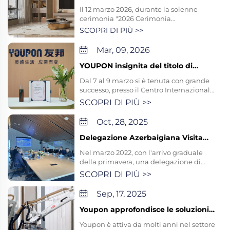
Riconosciuta Premium per i Soffitti
Il 12 marzo 2026, durante la solenne
Integrati", guidando la
cerimonia "2026 Cerimonia
trasformazione del settore con
dell’influenza domestica: controsoffitti e
SCOPRI DI PIÙ >>
tecnologie innovative
pareti artistiche", tenutasi a Jiaxing, nella
provincia dello Zhejiang, YOUPON ha
Mar, 09, 2026
ottenuto con successo il premio "Marca
riconosciuta di primo livello per
YOUPON insignita del titolo di
controsoffitti integrati". Sostenuta da
"Marca Super Premium"! In
Dal 7 al 9 marzo si è tenuta con grande
oltre 20 anni di profonda esperienza...
evidenza alla Fiera della Nuova
successo, presso il Centro Internazionale
Personalizzazione di Jiaxing 2026,
di Jiaxing, la 12ª Fiera Internazionale
SCOPRI DI PIÙ >>
ridefinisce l'estetica degli
Cinese (Jiaxing) della Nuova
insediamenti umani con soffitti,
Personalizzazione e dei Soffitti, Pareti,
Oct, 28, 2025
pareti, mobili e porte integrati
Porte e Mobili Prefabbricati (di seguito
denominata "Fiera della Nuova
Delegazione Azerbaigiana Visita
Personalizzazione di Jiaxing")...
Youpon: Forza Innovativa e
Nel marzo 2022, con l'arrivo graduale
Potenziale di Cooperazione
della primavera, una delegazione di
Ricevono Alto Riconoscimento
clienti azerbaigiani ha viaggiato per
SCOPRI DI PIÙ >>
migliaia di chilometri fino a Youpon per
un controllo e uno scambio sul posto
Sep, 17, 2025
durato diversi giorni. Questa visita
transfrontaliera non ha solo
Youpon approfondisce le soluzioni
rappresentato un'occasione
per la casa e lo spazio, sfruttando la
Youpon è attiva da molti anni nel settore
fondamentale per approfondire le
forza della catena industriale