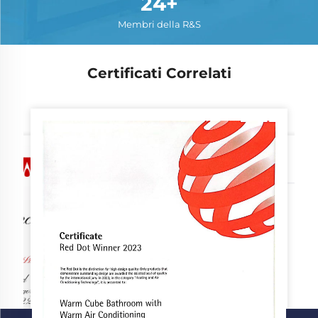
24+
Membri della R&S
Certificati Correlati