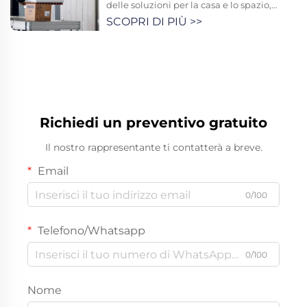
delle soluzioni per la casa e lo spazio,
relazioni reciproche...
completa per prodotti premium
guadagnandosi una solida reputazione
SCOPRI DI PIÙ >>
nella fornitura di prodotti di alta qualità
centrati sull'utente. Il suo ambito
aziendale comprende una vasta gamma
di categorie di prodotti principali,
ciascuna progettata...
Richiedi un preventivo gratuito
Il nostro rappresentante ti contatterà a breve.
Email
0/100
Telefono/Whatsapp
0/100
Nome