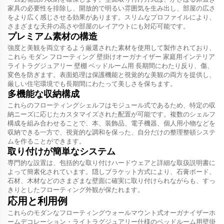
家具の必要性を排除し、開放的で明るい雰囲気を生み出し、部屋の広さ
をより広く感じさせる効果があります。スリムなプロファイルにより、
さまざまな天井の高さや部屋のレイアウトにも対応可能です。
プレミアム素材の構造
強度と美観を両立するよう厳選された素材を使用して製作されており、
これら
モダン フローティング 壁掛けオーガナイザー 家庭用インテリア
ライトラグジュアリー 壁棚 ベッドルーム用
長期間にわたり反り、傷、
変色を防ぎます。表面処理は保護機能と視覚的な美観の両方を提供し、
厳しい住宅環境でも長期間にわたって美しさを保ちます。
多機能な収納構成
これらのフローティングシェルフはモジュール式であるため、特定の収
納ニーズに応じたカスタマイズされた配置が可能です。複数のシェルフ
構成を組み合わせることで、本、装飾品、電子機器、個人用小物などを
収納できる一方で、視覚的な調和を保った、自分だけの整理整頓システ
ムを作ることができます。
取り付けが簡単なシステム
専門的な設置は、包括的な取り付けハードウェアと詳細な取扱説明書に
よって簡素化されています。隠しブラケット方式により、石膏ボード、
石材、木材などのさまざまな壁面に確実に取り付けられながらも、すっ
きりとしたフローティング外観が保たれます。
応用と利用例
これらのモダンなフローティングウォールマウント式オーガナイザーホ
ームデコレーション・ライトラグジュアリー仕様のベッドルーム用壁掛