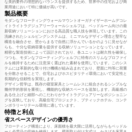
な美的要件の理想的なバランスを提供するため、世界中の住宅および商
業用途において特に価値が高いです。
製品概要
モダンなフローティングウォールマウントオーガナイザーホームデコレ
イトライトラグジュアリーウォールシェルフは、ベッドルーム向けの最
新収納ソリューションにおける高品質な職人技を体現しています。この
洗練されたシェルビングシステムは、ミニマルなデザイン理念と堅牢な
構造を融合させ、壁からまるで自然に浮かんでいるかのように見せなが
らも、十分な収納容量を提供する収納ソリューションとなっています。
精密な製造技術によって設計されており、各ユニットは耐久性を確保し
つつも、モダンなフローティングシェルフに特有のスリムなプロファイ
ルを維持するために注意深く選ばれた素材を使用しています。このシス
テムには革新的な取り付け機構が組み込まれており、壁面に均等に荷重
を分散させることで、住宅およびホスピタリティ環境において安定性と
長期的な信頼性を実現します。
デザイン哲学は、既存の寝室家具とシームレスに統合されるシンプルな
幾何学的形状を重視し、機能的な収納スペースを追加します。高級感の
ある仕上げと細部へのこだわりがライトラグジュアリーなポジショニン
グを反映しており、高級住宅プロジェクト、ブティックホテル、コンテ
ンポラリーリテール環境に適しています。
特徴と利点
省スペースデザインの優秀さ
フローティング構造により、床面積を最大限に活用しながらもベッドル
ーム必需品の収納を確保します。壁面取り付け方式は、かさばる床置き