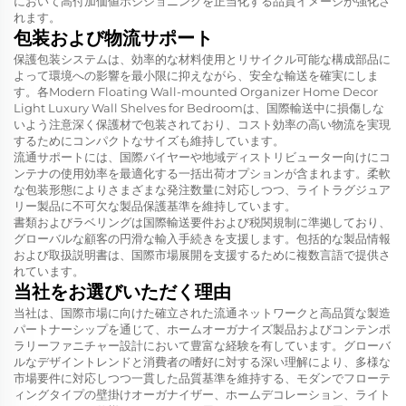
において高付加価値ポジショニングを正当化する品質イメージが強化さ
れます。
包装および物流サポート
保護包装システムは、効率的な材料使用とリサイクル可能な構成部品に
よって環境への影響を最小限に抑えながら、安全な輸送を確実にしま
す。各Modern Floating Wall-mounted Organizer Home Decor
Light Luxury Wall Shelves for Bedroomは、国際輸送中に損傷しな
いよう注意深く保護材で包装されており、コスト効率の高い物流を実現
するためにコンパクトなサイズも維持しています。
流通サポートには、国際バイヤーや地域ディストリビューター向けにコ
ンテナの使用効率を最適化する一括出荷オプションが含まれます。柔軟
な包装形態によりさまざまな発注数量に対応しつつ、ライトラグジュア
リー製品に不可欠な製品保護基準を維持しています。
書類およびラベリングは国際輸送要件および税関規制に準拠しており、
グローバルな顧客の円滑な輸入手続きを支援します。包括的な製品情報
および取扱説明書は、国際市場展開を支援するために複数言語で提供さ
れています。
当社をお選びいただく理由
当社は、国際市場に向けた確立された流通ネットワークと高品質な製造
パートナーシップを通じて、ホームオーガナイズ製品およびコンテンポ
ラリーファニチャー設計において豊富な経験を有しています。グローバ
ルなデザイントレンドと消費者の嗜好に対する深い理解により、多様な
市場要件に対応しつつ一貫した品質基準を維持する、モダンでフローテ
ィングタイプの壁掛けオーガナイザー、ホームデコレーション、ライト