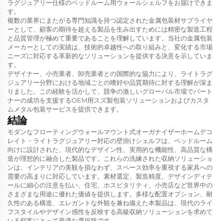
ラグジュアリー仕様のベッドルーム用ウォールシェルフをお届けできま
す。
複数の業界にまたがる専門知識を持つ認定された金属包装材サプライヤ
ーとして、顧客の期待を超える製品を生み出すためには精密な製造工程
と品質管理が極めて重要であることを理解しています。当社の金属包装
メーカーとしての実績は、技術的卓越性への取り組みと、変化する市場
ニーズに対応する革新的なソリューションを提供する決意を示していま
す。
デザイナー、小売業者、卸売業者との国際的な協力により、ライトラグ
ジュアリー分野における地域ごとの嗜好や品質期待に対する理解が深ま
りました。この経験を活かして、競争の激しいグローバル市場でパート
ナーの成功を支援するOEM用スズ製包装ソリューションおよびカスタ
ムメタル包装サービスを提供できます。
結論
モダンなフローティングウォールマウント式オーガナイザーホームデコ
レイト・ライトラグジュアリー対応の壁掛けシェルフは、ベッドルーム
向けに設計された、現代的なデザイン性、実用的な機能性、高品質な構
造が理想的に融合した製品です。これらの洗練された収納ソリューショ
ンは、インテリアの美観を損なわず、スペース効率を重視する家具への
需要の高まりに対応しています。素材選定、製造精度、デザインディテ
ールに細心の注意を払い、住宅、ホスピタリティ、小売店など世界中の
さまざまな用途に優れた価値を提供します。多様な配置オプション、耐
久性のある構造、エレガントな外観を兼ね備えた本製品は、現代のライ
フスタイルやデザイン感性を反映する高級収納ソリューションを求めて
いる顧客にとって最適な選択肢です。