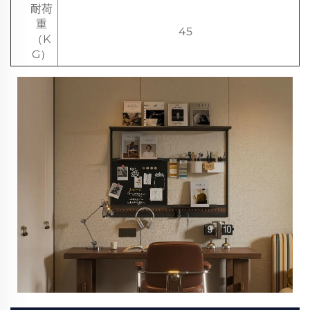
耐荷
重
45
（K
G）