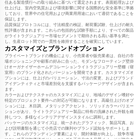
任ある製造慣行への取り組みに基づいて選定されます。表面処理および
仕上げは、室内空気質および環境影響に関する国際的な安全基準に準拠
しており、世界中の住宅用および商業用用途において適切であることを
保証します。
品質保証プロトコルには、寸法精度の検証、耐荷重試験、仕上げの耐久
性評価が含まれます。これらの包括的な試験手順により、すべての製品
がライトラグジュアリー市場セグメントで期待される高い基準を満た
し、生産ロット間での一貫性を維持することを確実にしています。
カスタマイズとブランドオプション
プライベートブランドの機会により、小売業者や販売業者は、自社の市
場ポジショニングや顧客の好みに合った、モダンなフローティング壁掛
けオーガナイザーホームデコレーションライトラグジュアリー壁棚（寝
室用）のブランド化されたバージョンを開発できます。カスタマイズオ
プションには、仕上げのバリエーション、寸法の変更、およびブランド
アイデンティティと市場差別化を支援するパッケージデザインが含まれ
ます。
カラーおよびテクスチャのカスタマイズにより、地域のデザイン嗜好や
特定のプロジェクト要件への対応が可能になります。高級仕上げのオプ
ションには、木目調、メタリックアクセント、ソリッドカラーバリエー
ションがあり、ライトラグジュアリー製品に特有の洗練された外観を維
持しつつ、多様なインテリアデザインスタイルに調和します。
パッケージのカスタマイズは、統一されたグラフィック、製品写真、お
よび説明書類を通じて小売店での陳列やブランド認知をサポートしま
す。これらのブランディング要素により、開封体験が向上し、競争市場