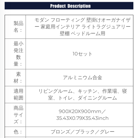
モダン フローティング 壁掛けオーガナイザ
製品
ー 家庭用インテリア ライトラグジュアリー
名：
壁棚 ベッドルーム用
最小
発注
10セット
数
量：
素
アルミニウム合金
材：
適用
リビングルーム、キッチン、作業場、寝
範囲
室、トイレ、ダイニングルーム
商品
900X20X900mm／
サイ
35.43X0.79X35.43inch
ズ：
色：
ブロンズ／ブラック／グレー