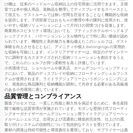
け棚は、従来のベッドルーム収納以上の住宅用途に活用できます。主寝
室では本や個人用品、装飾品を整理してディスプレイするスペースとし
て役立ち、ゲストルームでは狭い空間を圧迫することなく機能的な収納
を提供します。子供部屋ではおもちゃの整理や本の陳列に使用され、使
いやすい収納ソリューションによって片付けの習慣づけを促進します。
商業用ホスピタリティ環境においても、ブティックホテルやベッド＆ブ
レックファスト、バケーションレンタル物件などで特に高い価値が認め
られています。機能性と美的魅力を兼ね備えたこのシェルフは、ゲスト
体験を向上させるとともに、アメニティや個人 belongings の実用的
な収納を可能にします。インテリアデザイナーは、特定のデザインテー
マに調和するカスタマイズされた収納ソリューションを創出するうえ
で、これらのシェルフが持つ柔軟性を高く評価しています。
小売環境では、ショールームや家具店、ホームデコレーションブティッ
クにおいて、製品のディスプレイや収納にフローティングシェルフシス
テムが使用されます。ライトラグジュアリーというポジショニングによ
り、視覚的な商品陳列と収納機能が調和して共存する必要がある高級感
のある小売環境に適しています。
品質管理とコンプライアンス
製造プロセスでは、一貫した性能と耐久性を保証するために、各生産段
階で厳格な品質管理が実施されています。モダンな壁掛け式フローティ
ングオーガナイザーホームデコレーション用ライトラグジュアリーベッ
ドルームシェルフは、出荷および流通前に構造的完全性、仕上げの質、
取り付けシステムの信頼性について包括的なテストを受けています。
素材の調達は持続可能性と環境責任を重視しており、サプライヤーは責