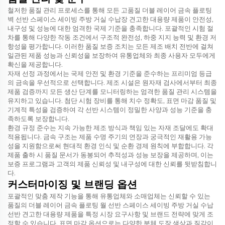
철저한 품질 관리 프로세스를 통해 모든 고품질 더블 레이어 금속 플로팅
벽 선반 스페이스 세이빙 주방 거실 수납장 견고한 대용량 제품이 안전성,
내구성 및 성능에 대한 엄격한 국제 기준을 충족합니다. 포괄적인 시험 절
차를 통해 다양한 작동 조건에서 구조적 완전성, 하중 지지 능력 및 환경 저
항성을 평가합니다. 이러한 품질 보증 조치는 모든 제조 배치 전반에 걸쳐
일관된 제품 성능과 신뢰성을 보장하여 유통업체와 최종 사용자 모두에게
확신을 제공합니다.
자재 선정 과정에서는 국제 안전 및 환경 기준을 준수하는 프리미엄 등급
의 금속을 우선적으로 선택합니다. 제조 시설은 원자재 검사에서부터 최종
제품 검증까지 모든 생산 단계를 모니터링하는 엄격한 품질 관리 시스템을
유지하고 있습니다. 첨단 시험 장비를 통해 치수 정확도, 표면 마감 품질 및
기계적 특성을 검증하여 각 선반 시스템이 정밀한 사양과 성능 기준을 충
족하도록 보장합니다.
환경 규정 준수는 지속 가능한 제조 방식과 책임 있는 자재 조달에도 확대
적용됩니다. 금속 구조는 제품 수명 주기의 연장과 궁극적인 재활용 가능
성을 지원함으로써 현대적 환경 인식 및 순환 경제 원칙에 부합합니다. 각
제품 출하 시 품질 문서가 동봉되어 추적성과 성능 보장을 제공하며, 이는
보증 프로그램과 고객의 제품 신뢰성 및 내구성에 대한 신뢰를 뒷받침합니
다.
커스터마이징 및 브랜딩 옵션
포괄적인 맞춤 제작 기능을 통해 유통업체와 소매업체는 신뢰할 수 있는
품질의 더블 레이어 금속 플로팅 월 선반 스페이스 세이빙 주방 거실 수납
선반 견고한 대용량 제품을 특정 시장 요구사항 및 브랜드 전략에 맞게 조
정할 수 있습니다. 표면 마감 옵션으로는 다양한 분체 도장 색상과 질감이