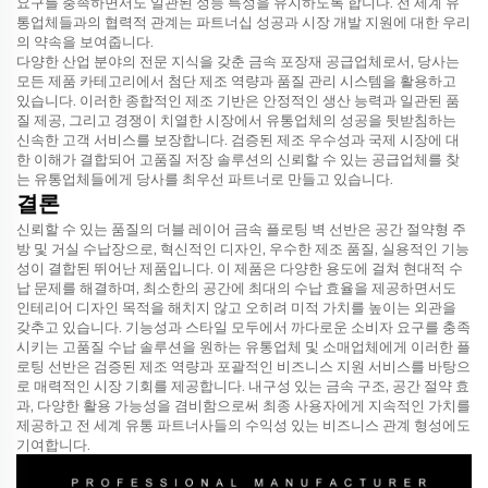
요구를 충족하면서도 일관된 성능 특성을 유지하도록 합니다. 전 세계 유
통업체들과의 협력적 관계는 파트너십 성공과 시장 개발 지원에 대한 우리
의 약속을 보여줍니다.
다양한 산업 분야의 전문 지식을 갖춘 금속 포장재 공급업체로서, 당사는
모든 제품 카테고리에서 첨단 제조 역량과 품질 관리 시스템을 활용하고
있습니다. 이러한 종합적인 제조 기반은 안정적인 생산 능력과 일관된 품
질 제공, 그리고 경쟁이 치열한 시장에서 유통업체의 성공을 뒷받침하는
신속한 고객 서비스를 보장합니다. 검증된 제조 우수성과 국제 시장에 대
한 이해가 결합되어 고품질 저장 솔루션의 신뢰할 수 있는 공급업체를 찾
는 유통업체들에게 당사를 최우선 파트너로 만들고 있습니다.
결론
신뢰할 수 있는 품질의 더블 레이어 금속 플로팅 벽 선반은 공간 절약형 주
방 및 거실 수납장으로, 혁신적인 디자인, 우수한 제조 품질, 실용적인 기능
성이 결합된 뛰어난 제품입니다. 이 제품은 다양한 용도에 걸쳐 현대적 수
납 문제를 해결하며, 최소한의 공간에 최대의 수납 효율을 제공하면서도
인테리어 디자인 목적을 해치지 않고 오히려 미적 가치를 높이는 외관을
갖추고 있습니다. 기능성과 스타일 모두에서 까다로운 소비자 요구를 충족
시키는 고품질 수납 솔루션을 원하는 유통업체 및 소매업체에게 이러한 플
로팅 선반은 검증된 제조 역량과 포괄적인 비즈니스 지원 서비스를 바탕으
로 매력적인 시장 기회를 제공합니다. 내구성 있는 금속 구조, 공간 절약 효
과, 다양한 활용 가능성을 겸비함으로써 최종 사용자에게 지속적인 가치를
제공하고 전 세계 유통 파트너사들의 수익성 있는 비즈니스 관계 형성에도
기여합니다.