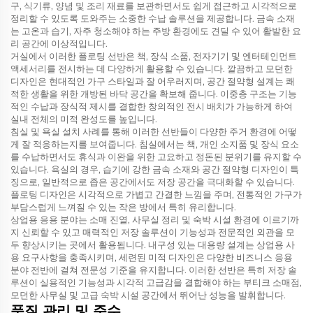
구, 식기류, 양념 및 조리 재료를 보관하면서도 쉽게 접근하고 시각적으로
정리할 수 있도록 도와주는 소중한 수납 솔루션을 제공합니다. 금속 소재
는 고온과 습기, 자주 청소해야 하는 주방 환경에도 견딜 수 있어 활발한 요
리 공간에 이상적입니다.
거실에서 이러한 플로팅 선반은 책, 장식 소품, 전자기기 및 엔터테인먼트
액세서리를 전시하는 데 다양하게 활용할 수 있습니다. 깔끔하고 모던한
디자인은 현대적인 가구 스타일과 잘 어우러지며, 공간 절약형 설계는 쾌
적한 생활을 위한 개방된 바닥 공간을 확보해 줍니다. 이중층 구조는 기능
적인 수납과 장식적 제시를 결합한 창의적인 전시 배치가 가능하게 하여
실내 전체의 미적 완성도를 높입니다.
침실 및 욕실 설치 사례를 통해 이러한 선반들이 다양한 주거 환경에 어떻
게 잘 적응하는지를 보여줍니다. 침실에서는 책, 개인 소지품 및 장식 요소
를 수납하면서도 휴식과 이완을 위한 고요하고 정돈된 분위기를 유지할 수
있습니다. 욕실의 경우, 습기에 강한 금속 소재와 공간 절약형 디자인이 특
징으로, 일반적으로 좁은 공간에서도 저장 공간을 극대화할 수 있습니다.
플로팅 디자인은 시각적으로 가볍고 간결한 느낌을 주며, 전통적인 가구가
부담스럽게 느껴질 수 있는 작은 방에서 특히 유리합니다.
상업용 응용 분야는 소매 진열, 사무실 정리 및 숙박 시설 환경에 이르기까
지 신뢰할 수 있고 매력적인 저장 솔루션이 기능성과 전문적인 외관을 모
두 향상시키는 곳에서 활용됩니다. 내구성 있는 대용량 설계는 상업용 사
용 요구사항을 충족시키며, 세련된 미적 디자인은 다양한 비즈니스 응용
분야 전반에 걸쳐 전문성 기준을 유지합니다. 이러한 선반은 특히 저장 솔
루션이 실용적인 기능성과 시각적 고급감을 결합해야 하는 부티크 소매점,
모던한 사무실 및 고급 숙박 시설 공간에서 뛰어난 성능을 발휘합니다.
품질 관리 및 준수