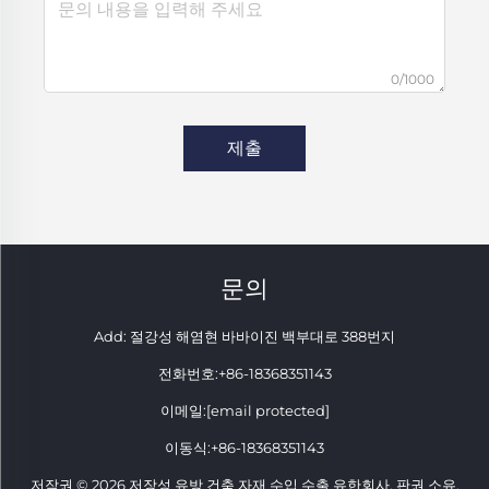
0/1000
제출
문의
Add: 절강성 해염현 바바이진 백부대로 388번지
전화번호:
+86-18368351143
이메일:
[email protected]
이동식:
+86-18368351143
저작권 © 2026 저장성 유방 건축 자재 수입 수출 유한회사. 판권 소유.