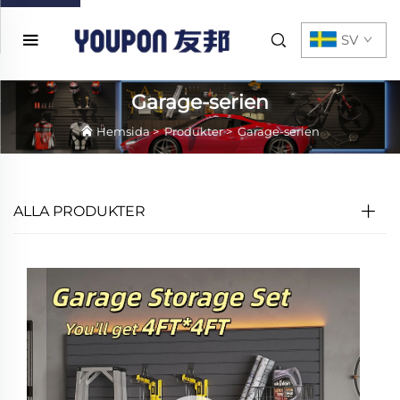
SV
Garage-serien
Hemsida
>
Produkter
>
Garage-serien
ALLA PRODUKTER