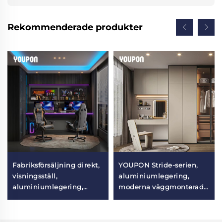
Rekommenderade produkter
Fabriksförsäljning direkt,
YOUPON Stride-serien,
visningsställ,
aluminiumlegering,
aluminiumlegering,
moderna väggmonterade
inomhus väggmonterad
förvaringshyllor – slitstark
hylla för esport-rum
flervåningsdesign för kök
och vardagsrum