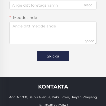
0/200
Meddelande
0/1000
Skicka
KONTAKTA
Add: Nr 388, Baibu Avenue, Babu Town, Haiyan, Zhejiang
Tel:
+86-18368351143