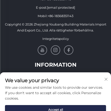
E-post:
[email protected]
Mobil:
+86-18368351143
Copyright © 2026 Zhejiang Youbang Building Materials Import
And Export Co., Ltd. Alla rättigheter förbehållna.
Integritetspolicy
INFORMATION
Registrera dig för att få vårt veckovisa nyhetsbrev
We value your privacy
We use cookies and similar tools to provide our services.
If you don't want to accept all cookies, click Personalize
cookies.
Skicka
Accept all