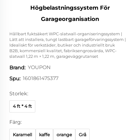
Högbelastningssystem För
Garageorganisation
Hållbart fuktsäkert WPC-slatwall-organiseringssystem |
Lätt att installera, tungt lastbart garageförvaringssystem |
Idealiskt för verkstäder, butiker och industriellt bruk
B2B, kommersiell kvalitet, fabriksengrosvärda, WPC-
slatwall 1,22 m × 1,22 m, garageväggrutanset
YOUPON
Brand:
1601861475377
Spu:
Storlek:
4 ft * 4 ft
Färg:
Karamell
kaffe
orange
Grå