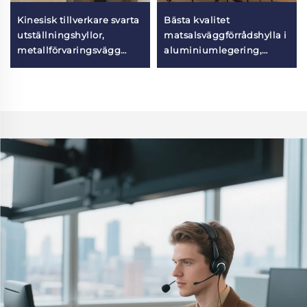
Kinesisk tillverkare svarta
Bästa kvalitet
utställningshyllor,
matsalsväggförrådshylla i
metallförvaringsvägg
aluminiumlegering,
hyllenhet, modern hylla
väggbaserat
väggmonterad för
förvaringsstativ för
erbjudningsfönster
hemmet