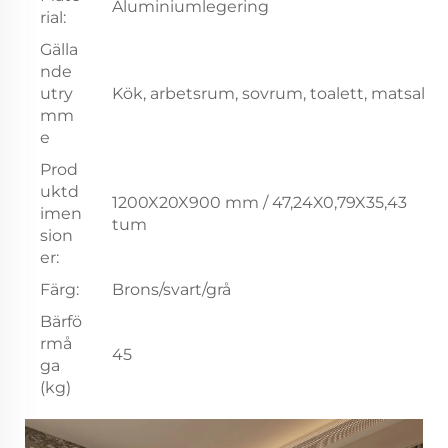
Aluminiumlegering
rial:
Gälla
nde
utry
Kök, arbetsrum, sovrum, toalett, matsal
mm
e
Prod
uktd
1200X20X900 mm / 47,24X0,79X35,43
imen
tum
sion
er:
Färg:
Brons/svart/grå
Bärfö
rmå
45
ga
(kg)