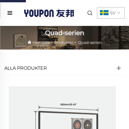
SV
Quad-serien
Hemsida
>
Produkter
>
Quad-serien
ALLA PRODUKTER