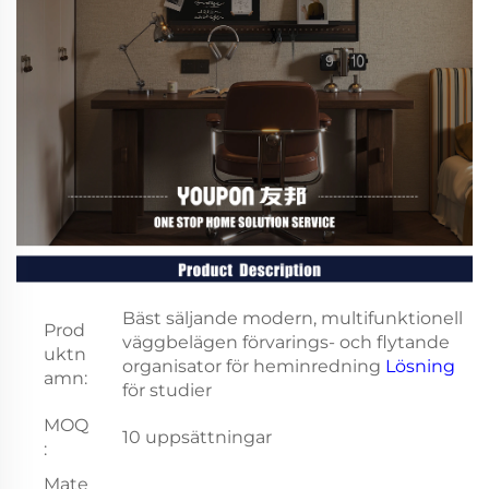
Bäst säljande modern, multifunktionell
Prod
väggbelägen förvarings- och flytande
uktn
organisator för heminredning
Lösning
amn:
för studier
MOQ
10 uppsättningar
:
Mate