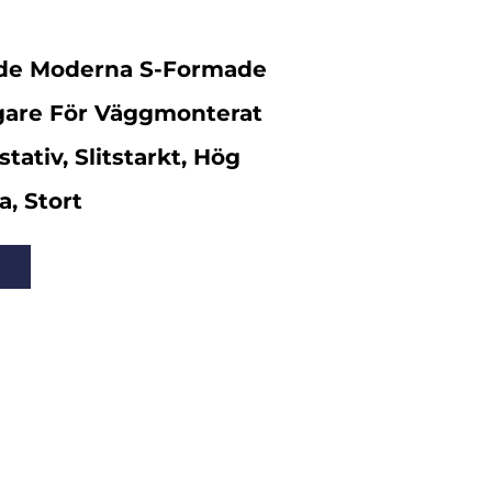
nde Moderna S-Formade
gare För Väggmonterat
tativ, Slitstarkt, Hög
, Stort