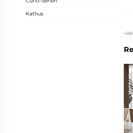
Curio-Serien
Kathus
</di
Re