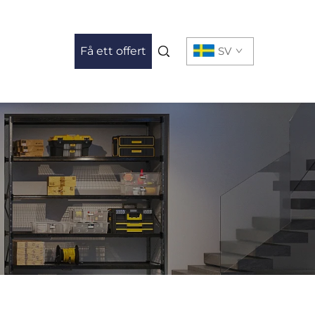
Få ett offert
SV