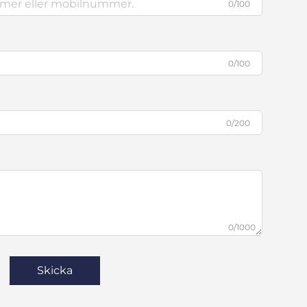
0/100
0/100
0/200
0/1000
Skicka