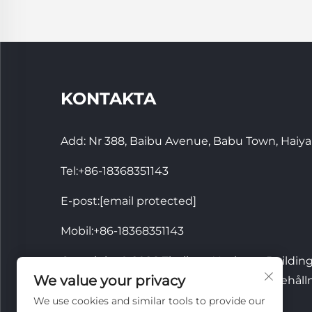
KONTAKTA
Add: Nr 388, Baibu Avenue, Babu Town, Haiya
Tel:
+86-18368351143
E-post:
[email protected]
Mobil:
+86-18368351143
Copyright © 2026 Zhejiang Youbang Building
We value your privacy
And Export Co., Ltd. Alla rättigheter förbehåll
We use cookies and similar tools to provide our
Integritetspolicy