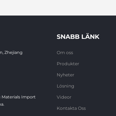
SNABB LÄNK
n, Zhejiang
Om oss
Produkter
Nyheter
Lösning
 Materials Import
Videor
na.
Kontakta Oss