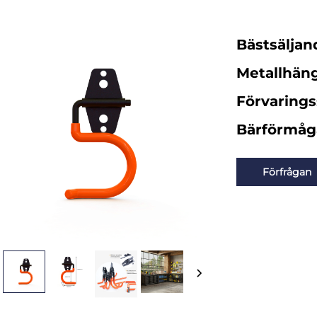
Bästsälja
Metallhän
Förvaringss
Bärförmåga
Förfrågan