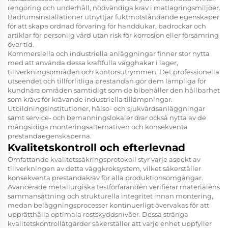
rengöring och underhåll, nödvändiga krav i matlagringsmiljöer.
Badrumsinstallationer utnyttjar fuktmotståndande egenskaper
för att skapa ordnad förvaring för handdukar, badrockar och
artiklar för personlig vård utan risk för korrosion eller försämring
över tid.
Kommersiella och industriella anläggningar finner stor nytta
med att använda dessa kraftfulla vägghakar i lager,
tillverkningsområden och kontorsutrymmen. Det professionella
utseendet och tillförlitliga prestandan gör dem lämpliga för
kundnära områden samtidigt som de bibehåller den hållbarhet
som krävs för krävande industriella tillämpningar.
Utbildningsinstitutioner, hälso- och sjukvårdsanläggningar
samt service- och bemanningslokaler drar också nytta av de
mångsidiga monteringsalternativen och konsekventa
prestandaegenskaperna.
Kvalitetskontroll och efterlevnad
Omfattande kvalitetssäkringsprotokoll styr varje aspekt av
tillverkningen av detta väggkroksystem, vilket säkerställer
konsekventa prestandakrav för alla produktionsomgångar.
Avancerade metallurgiska testförfaranden verifierar materialens
sammansättning och strukturella integritet innan montering,
medan beläggningsprocesser kontinuerligt övervakas för att
upprätthålla optimala rostskyddsnivåer. Dessa stränga
kvalitetskontrollåtgärder säkerställer att varje enhet uppfyller