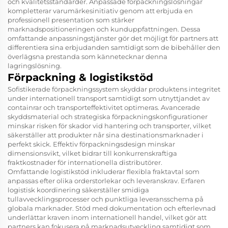
och kvalitetsstandarder. Anpassade förpackningslösningar
kompletterar varumärkesinitiativ genom att erbjuda en
professionell presentation som stärker
marknadspositioneringen och kunduppfattningen. Dessa
omfattande anpassningstjänster gör det möjligt för partners att
differentiera sina erbjudanden samtidigt som de bibehåller den
överlägsna prestanda som kännetecknar denna
lagringslösning.
Förpackning & logistikstöd
Sofistikerade förpackningssystem skyddar produktens integritet
under internationell transport samtidigt som utnyttjandet av
containrar och transporteffektivitet optimeras. Avancerade
skyddsmaterial och strategiska förpackningskonfigurationer
minskar risken för skador vid hantering och transporter, vilket
säkerställer att produkter når sina destinationsmarknader i
perfekt skick. Effektiv förpackningsdesign minskar
dimensionsvikt, vilket bidrar till konkurrenskraftiga
fraktkostnader för internationella distributörer.
Omfattande logistikstöd inkluderar flexibla fraktavtal som
anpassas efter olika orderstorlekar och leveranskrav. Erfaren
logistisk koordinering säkerställer smidiga
tullavvecklingsprocesser och punktliga leveransschema på
globala marknader. Stöd med dokumentation och efterlevnad
underlättar kraven inom internationell handel, vilket gör att
partners kan fokusera på marknadsutveckling samtidigt som