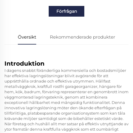
Förfrågan
Översikt
Rekommenderade produkter
Introduktion
I dagens snabbt föränderliga kommersiella och bostadsmiljöer
har effektiva lagringslösningar blivit avgörande för att
upprätthålla ordnade och effektiva utrymmen.
Hållfast
metallväggkrok, kraftfull rostfri garageorganizer, hängare för
hem, kök, badrum, förvaring
representerar en genombrott inom
väggmonterad lagringsteknik, genom att kombinera
exceptionell hållbarhet med mångsidig funktionalitet. Denna
innovativa lagringslösning möter den ökande efterfrågan på
tillförlitliga, platsbesparande organisationsystem som kan tåla
krävande miljöer samtidigt som de bibehåller estetiskt värde.
När företag och hushåll allt mer satsar på effektiv utnyttjande av
ytor framstår denna kraftfulla väggkrok som ett oumbärligt