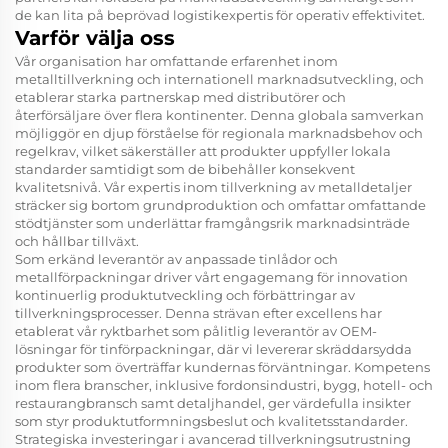
de kan lita på beprövad logistikexpertis för operativ effektivitet.
Varför välja oss
Vår organisation har omfattande erfarenhet inom
metalltillverkning och internationell marknadsutveckling, och
etablerar starka partnerskap med distributörer och
återförsäljare över flera kontinenter. Denna globala samverkan
möjliggör en djup förståelse för regionala marknadsbehov och
regelkrav, vilket säkerställer att produkter uppfyller lokala
standarder samtidigt som de bibehåller konsekvent
kvalitetsnivå. Vår expertis inom tillverkning av metalldetaljer
sträcker sig bortom grundproduktion och omfattar omfattande
stödtjänster som underlättar framgångsrik marknadsinträde
och hållbar tillväxt.
Som erkänd leverantör av anpassade tinlådor och
metallförpackningar driver vårt engagemang för innovation
kontinuerlig produktutveckling och förbättringar av
tillverkningsprocesser. Denna strävan efter excellens har
etablerat vår ryktbarhet som pålitlig leverantör av OEM-
lösningar för tinförpackningar, där vi levererar skräddarsydda
produkter som överträffar kundernas förväntningar. Kompetens
inom flera branscher, inklusive fordonsindustri, bygg, hotell- och
restaurangbransch samt detaljhandel, ger värdefulla insikter
som styr produktutformningsbeslut och kvalitetsstandarder.
Strategiska investeringar i avancerad tillverkningsutrustning