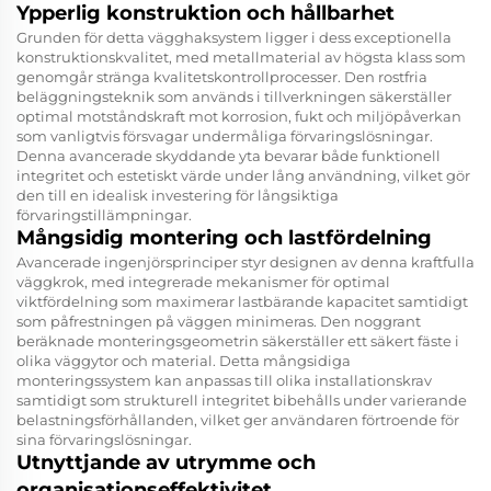
Ypperlig konstruktion och hållbarhet
Grunden för detta vägghaksystem ligger i dess exceptionella
konstruktionskvalitet, med metallmaterial av högsta klass som
genomgår stränga kvalitetskontrollprocesser. Den rostfria
beläggningsteknik som används i tillverkningen säkerställer
optimal motståndskraft mot korrosion, fukt och miljöpåverkan
som vanligtvis försvagar undermåliga förvaringslösningar.
Denna avancerade skyddande yta bevarar både funktionell
integritet och estetiskt värde under lång användning, vilket gör
den till en idealisk investering för långsiktiga
förvaringstillämpningar.
Mångsidig montering och lastfördelning
Avancerade ingenjörsprinciper styr designen av denna kraftfulla
väggkrok, med integrerade mekanismer för optimal
viktfördelning som maximerar lastbärande kapacitet samtidigt
som påfrestningen på väggen minimeras. Den noggrant
beräknade monteringsgeometrin säkerställer ett säkert fäste i
olika väggytor och material. Detta mångsidiga
monteringssystem kan anpassas till olika installationskrav
samtidigt som strukturell integritet bibehålls under varierande
belastningsförhållanden, vilket ger användaren förtroende för
sina förvaringslösningar.
Utnyttjande av utrymme och
organisationseffektivitet