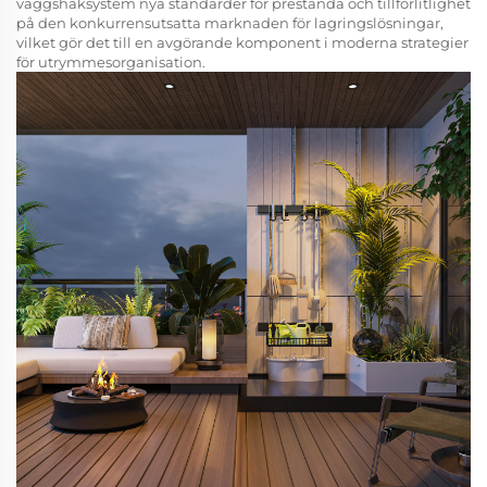
väggshaksystem nya standarder för prestanda och tillförlitlighet
på den konkurrensutsatta marknaden för lagringslösningar,
vilket gör det till en avgörande komponent i moderna strategier
för utrymmesorganisation.