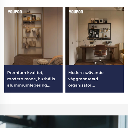
Premium kvalitet,
Modern svävande
modern mode, hushålls
väggmonterad
aluminiumlegering,
organisatör,
väggmonterad
heminredning, ljus lyx,
förvaringshylla för
vägg hyllor för sovrum
sovrumsvägg