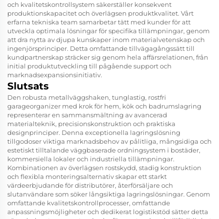
och kvalitetskontrollsystem säkerställer konsekvent
produktionskapacitet och överlägsen produktkvalitet. Vårt
erfarna tekniska team samarbetar tätt med kunder för att
utveckla optimala lösningar för specifika tillämpningar, genom
att dra nytta av djupa kunskaper inom materialvetenskap och
ingenjörsprinciper. Detta omfattande tillvägagångssätt till
kundpartnerskap sträcker sig genom hela affärsrelationen, från
initial produktutveckling till pågående support och
marknadsexpansionsinitiativ.
Slutsats
Den robusta metallväggshaken, tunglastig, rostfri
garageorganizer med krok för hem, kök och badrumslagring
representerar en sammansmältning av avancerad
materialteknik, precisionskonstruktion och praktiska
designprinciper. Denna exceptionella lagringslösning
tillgodoser viktiga marknadsbehov av pålitliga, mångsidiga och
estetiskt tilltalande väggbaserade ordningsystem i bostäder,
kommersiella lokaler och industriella tillämpningar.
Kombinationen av överlägsen rostskydd, stadig konstruktion
och flexibla monteringsalternativ skapar ett starkt
värdeerbjudande för distributörer, återförsäljare och
slutanvändare som söker långsiktiga lagringslösningar. Genom
omfattande kvalitetskontrollprocesser, omfattande
anpassningsmöjligheter och dedikerat logistikstöd sätter detta