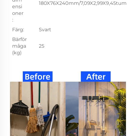
180X76X240mm/7,09X2,99X9,45tum
ensi
oner
:
Färg:
Svart
Bärför
måga
25
(kg)