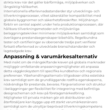
strikta krav när det gäller bärförmåga, miljöpåverkan och
långsiktig hållbarhet.
Internationella efterlevnadsstandarder styr utvecklings- och
tillverkningsprocesser, vilket säkerställer kompatibilitet med
globala byggnormer och säkerhetsföreskrifter. Miljöhänsyn
förblir en central aspekt under hela produktionsprocessen, där
hållbara tillverkningsmetoder och miljövänliga
beläggningstekniker minimerar miljöpåverkan samtidigt som
överlägsna prestandaegenskaper bibehålls. Regelbundna
tester och certifieringar av oberoende tredje part verifierar
fortsatt efterlevnad av utvecklade branschstandarder och
lagstadgade krav.
Anpassning & varumärkesalternativ
Med insikt om de mångskiftande kraven på globala marknader
möjliggör omfattande anpassningsmöjligheter att anpassa
detta väggkroksystem till specifika kundbehov och regionala
preferenser. Ytbehandlingsalternativ tillgodoser olika estetiska
krav samtidigt som de grundläggande rostfria egenskaperna,
nödvändiga för prestanda, bevaras. Färgvariationer och struktur
i beläggningar ger flexibilitet för integrering med befintliga
designscheman och krav på företagsmärkesföring.
Möjligheter till privata märken gör att distributörer och
återförsäljare kan bygga upp ett starkt varumärkesnärvaro
samtidigt som de utnyttjar beprövad tillverkningskompetens