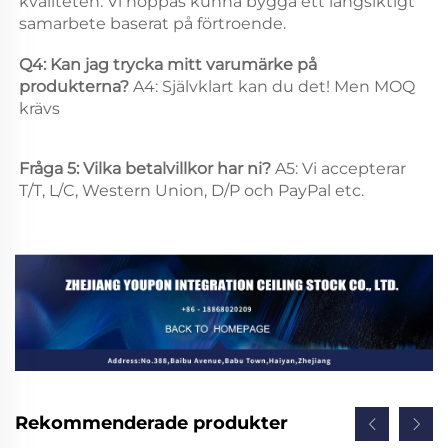
kvaliteten. Vi hoppas kunna bygga ett långsiktigt 
samarbete baserat på förtroende. 
Q4: Kan jag trycka mitt varumärke på 
produkterna? 
A4: Självklart kan du det! Men MOQ 
krävs 
Fråga 5: Vilka betalvillkor har ni? 
A5: Vi accepterar 
T/T, L/C, Western Union, D/P och PayPal etc. 
Rekommenderade produkter