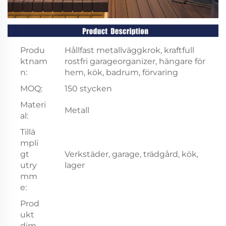
Produ
Hållfast metallväggkrok, kraftfull
ktnam
rostfri garageorganizer, hängare för
n:
hem, kök, badrum, förvaring
MOQ:
150 stycken
Materi
Metall
al:
Tillä
mpli
gt
Verkstäder, garage, trädgård, kök,
utry
lager
mm
e:
Prod
ukt
dim