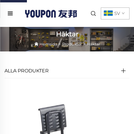
SV
Häktar
Hemsida
>
Produkter
>
Häktar
ALLA PRODUKTER