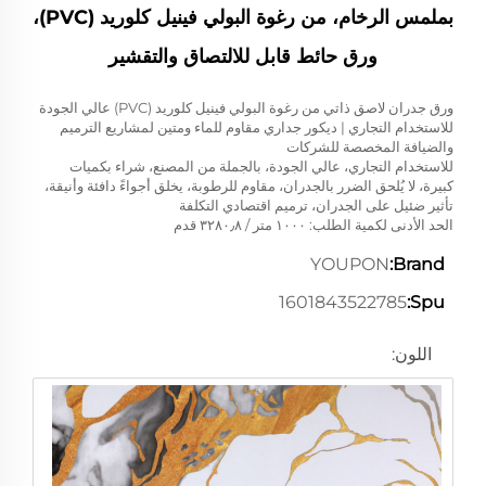
بملمس الرخام، من رغوة البولي فينيل كلوريد (PVC)،
ورق حائط قابل للالتصاق والتقشير
ورق جدران لاصق ذاتي من رغوة البولي فينيل كلوريد (PVC) عالي الجودة
للاستخدام التجاري | ديكور جداري مقاوم للماء ومتين لمشاريع الترميم
والضيافة المخصصة للشركات
للاستخدام التجاري، عالي الجودة، بالجملة من المصنع، شراء بكميات
كبيرة، لا يُلحق الضرر بالجدران، مقاوم للرطوبة، يخلق أجواءً دافئة وأنيقة،
تأثير ضئيل على الجدران، ترميم اقتصادي التكلفة
الحد الأدنى لكمية الطلب: ١٠٠٠ متر / ٣٢٨٠٫٨ قدم
YOUPON
Brand:
1601843522785
Spu:
اللون: