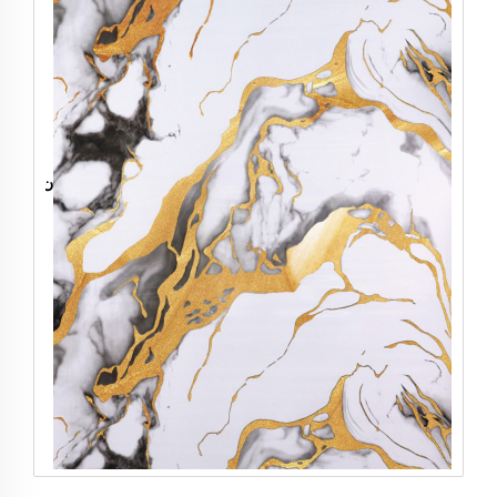
ن
س
ي
ج
ا
ل
ر
خ
ا
م