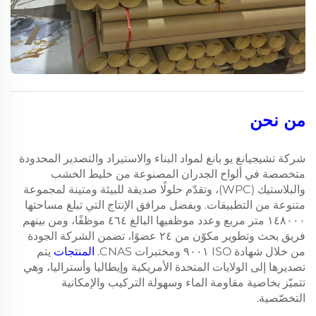
من نحن
شركة تشيجيانغ يو بانغ لمواد البناء والاستيراد والتصدير المحدودة
متخصصة في ألواح الجدران المصنوعة من خليط الخشب
والبلاستيك (WPC)، وتقدّم حلولًا صديقة للبيئة ومتينة لمجموعة
متنوعة من التطبيقات. وبفضل مرافق الإنتاج التي تبلغ مساحتها
١٤٨٠٠٠ متر مربع وعدد موظفيها البالغ ٤٦٤ موظفًا، ومن بينهم
فريق بحث وتطوير مكوّن من ٢٤ عضوًا، تضمن الشركة الجودة
من خلال شهادة ISO ٩٠٠١ ومختبرات CNAS.
المنتجات
يتم
تصديرها إلى الولايات المتحدة الأمريكية وإيطاليا وأستراليا، وهي
تتميّز بخاصية مقاومة الماء وسهولة التركيب والإمكانية
التخصّصية.