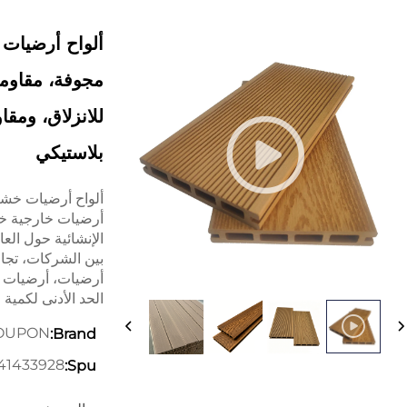
مجوفة، مقاومة
للانزلاق، ومق
بلاستيكي
ألواح أرضيات خشبي
أرضيات خارجية خش
الإنشائية حول العا
بين الشركات، تجار
أرضيات، أرضيات خ
الحد الأدنى لكمية الطلب: ٢٠٠ متر مربع / 
OUPON
Brand:
41433928
Spu: