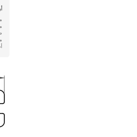
أب
مض
م
ص
مت
أط