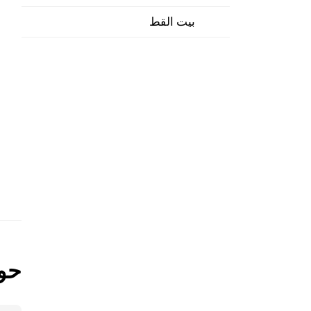
بيت القط
حول