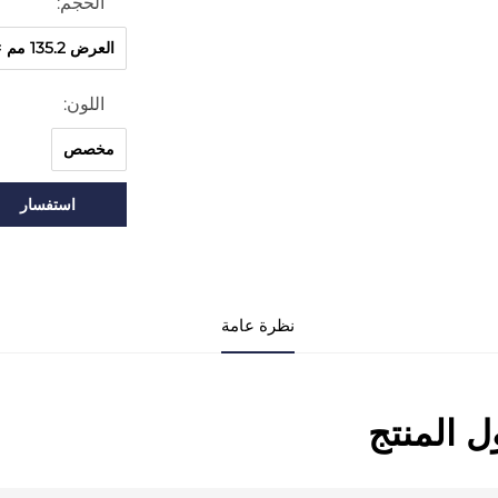
الحجم:
العرض 135.2 مم × السُمك 21.6 مم
اللون:
مخصص
استفسار
نظرة عامة
 المنتج