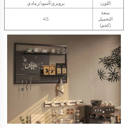
اللون:
برونزي/أسود/رمادي
سعة
التحميل
45
(كجم)