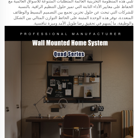
تلبي هذه المنظومة التخزينية العائمة المتطلبات المتنوعة للأسواق العالمية مع
الحفاظ على معايير الأداء الثابتة التي تميز حلول التنظيم الراقية. بالنسبة
للشركات التي تبحث عن حلول تخزين تجمع بين التصميم البسيط والوظائف
المتعددة، توفر هذه الوحدة المثبتة على الحائط التوازن المثالي بين الشكل
والوظيفة، ما يُسهم في تحقيق رضا طويل الأمد وميزة تنافسية.