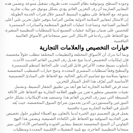
وجودة السطح، وموثوقية نظام التثبيت تحت ظروف تشغيل متنوعة. وتضمن هذه
المعايير الصارمة أن رف التخزين العائم يؤدي بشكل موثوق عبر بيئات تجارية
متنوعة، مع الحفاظ على مظهره البسيط المميز خلال فترات الخدمة الطويلة.
إن الامتثال لمعايير السلامة الدولية يعكس التزامنا بتوفير حلول تخزين تلبي أعلى
المعايير الصناعية. وتساعدنا عمليات التدقيق المنتظمة والمبادرات المستمرة
للتحسين على ضمان مواكبة عمليات التصنيع لدينا للمتطلبات التنظيمية المتغيرة،
مع الحفاظ على ريادتنا في الابتكار التي تميز منتجاتنا في الأسواق العالمية
التنافسية.
خيارات التخصيص والعلامات التجارية
وبما أننا ندرك أن الأسواق المختلفة والتطبيقات المختلفة تتطلب حلولاً مخصصة،
فإن إمكانيات التخصيص لدينا تتيح تعديل رف التخزين العائم الحديث الأحدث
بأسلوب بسيط متعدد الأغراض قابل للتركيب على الحائط كمنظم للسمسرة
والمطبخ وفقاً لمتطلبات المشتري المحددة. وتتيح خيارات التشطيب المخصصة
دمجها بسلاسة مع تصاميم الديكور الحالية، مع الحفاظ على المبادئ التصميمية
الأساسية التي تُعرّف هذا الحل المبتكر للتخزين.
تمتد فرص العلامة التجارية لما هو أبعد من تطبيق الشعار البسيط، وتشمل
تقنيات تخصيص متطورة تعزز من ظهور العلامة التجارية مع الحفاظ على الأناقة
البسيطة التي تميز رف التخزين العائم هذا. وتستفيد هذه الإمكانيات بشكل خاص
الموزعين والمستوردين الذين يخدمون شرائح السوق المتخصصة، حيث يُعد
التميّز في العلامة التجارية ميزة تنافسية.
يعمل فريق التصميم ذوي الخبرة لدينا بالتعاون مع العملاء لتطوير حلول تخصيص
تعزز الجاذبية السوقية مع الحفاظ على الكفاءة التصنيعية. ويضمن هذا النهج
التعاوني أن النسخ المخصصة تحتفظ بمعايير الجودة والخصائص الأداء التي تميز
منتجاتنا التنظيمية الفاخرة، مع تلبية التفضيلات الإقليمية المحددة ومتطلبات