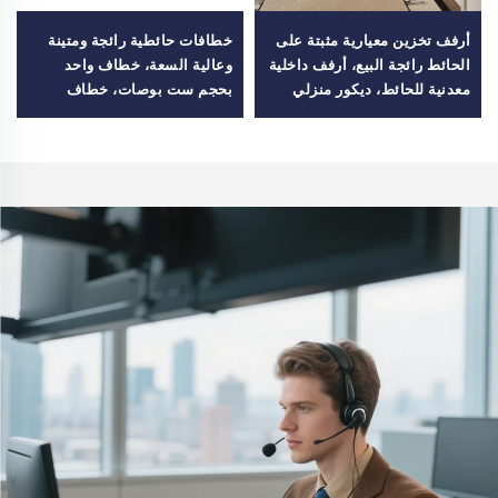
أرفف تخزين معيارية مثبتة على
خطافات حائطية رائجة ومتينة
الحائط رائجة البيع، أرفف داخلية
وعالية السعة، خطاف واحد
معدنية للحائط، ديكور منزلي
بحجم ست بوصات، خطاف
للمدخل
عرض وتعليق للبيع بالجملة