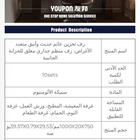
رف تخزين عائم حديث وأنيق متعدد
اسم المنتج:
الأغراض، رف منظم جداري معلق للخزانة
الجانبية
الحد الأدنى
لكمية
10sets
الطلب:
المادة:
سبيكة الألومنيوم
المساحة
غرفة المعيشة، المطبخ، ورش العمل، غرفة
القابلة
النوم، الحمام، غرفة الطعام
للتطبيق
1000X20X750مم/39.37X0.79X29.53بو
حجم المنتج:
صة