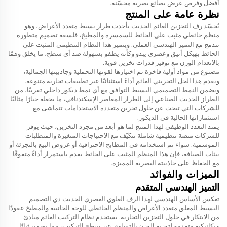
أفضل وفرص عرض بضائع بصرية محسّنة.
نظرة عامة على المنتج
يُجسّد رف التخزين العائم الحديث بأحدث طراز بسيط متعدد الأغراض، وهو
منظم حائطي مثبت على الحائط للسمسرة والمطبخ، فلسفة تصميم متطورة
تندمج مع التميز الهندسي العملي. ويتميز هذا النظام التنظيمي المثبت على
الحائط بهيكل أنيق وعصري يبدو وكأنه يطفو بسهولة ضد أي سطح، ما يخلق وهمًا
بالانعدام الوزن مع توفير قدرات تخزين قوية.
مصنوع من مواد أولية فاخرة تم اختيارها لقوتها التحملية وجاذبيتها الجمالية،
ويقدم هذا الحل التخزيني العائم أداءً استثنائيًا عبر تطبيقات تجارية متنوعة.
ويضمن النمط التصميمي البسيط التوافق مع أي نمط ديكور داخلي تقريبًا، من
الطراز الحديث الصناعي إلى الطراز المعاصر الإسكندنافي، ما يجعله خيارًا مثاليًا
للشركات التي تبحث عن حلول تخزين متعددة الاستخدامات تتماشى مع
استثماراتها الحالية في الديكور.
يمتد التعدد الوظيفي لهذا المنتج لما هو أبعد من مجرد التخزين، حيث يوفر
للشركات منصة تنظيمية شاملة تتكيّف مع الاحتياجات المتغيرة والمتطلبات
الموسمية. سواء تم استخدامه في المطابخ الاحترافية أو عروض البيع بالتجزئة أو
بيئات الضيافة، فإن هذا المنظم المثبت على الحائط يقدم باستمرار أداءً متفوقًا
مع الحفاظ على جاذبيته البصرية المميزة.
الميزات والفوائد
التميز الهندسي المتقدم
تعكس الأساس الهندسي لهذا الرف العلوي العصري الحديث ذي التصميم
البسيط المعلق متعدد الأغراض والمنظم الحائطي للوحة الجانبية والمطبخ عقودًا
من الابتكار في حلول التخزين التجارية. يستخدم نظام التركيب العائم مبادئ
ميكانيكية متقدمة لتوزيع الوزن بالتساوي عبر سطح التركيب، مما يضمن ثباتًا