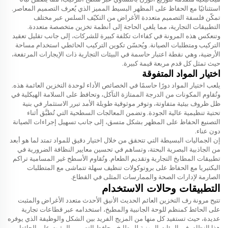
استثنائيًا مع الحفاظ على المظهر البسيط المميز الذي يُعرف التصميم المعاصر.
تمكّن فلسفة التصميم متعددة الأغراض من التكيّف السلس عبر مختلف
التطبيقات التجارية، مما يلغي الحاجة إلى أنظمة تخزين متخصصة متعددة.
وتنعكس هذه المرونة في كفاءات تكلفة كبيرة للشركات، إلى جانب تقليل تعقيد
التركيب ومتطلبات الصيانة. ويُحسّن تكوين التركيب الحائطي استخدام مساحة
الأرضية، وهي نقطة اعتبار حاسمة في البيئات التجارية ذات الإيجارات المرتفعة،
حيث تمثل كل قدم مربعة قيمة كبيرة.
اختيار المواد المتفوقة
يلعب اختيار المواد دورًا حاسمًا في الخصائص الأداء لوحدة التخزين العائمة هذه.
وتُقاوم المكونات من الدرجة الممتازة التآكل، وتحافظ على السلامة الهيكلية في
ظل ظروف بيئية متفاوتة، وتوفر موثوقية طويلة الأمد تبرر الاستثمار في بنية
تحتية تنظيمية عالية الجودة. وتضمن المعالجات السطحية التي تُطبَّق أثناء
التصنيع الحفاظ على المظهر بشكل متسق، إلى جانب تسهيل إجراءات الصيانة
دون عناء.
إن الجماليات البسيطة التي تتحقق من خلال اختيار دقيق للمواد تمتد لما هو أبعد
من الجاذبية البصرية البحتة، وتساهم في تحسين معايير النظافة الضرورية في
تطبيقات المطابخ التجارية وتقديم الطعام. وتُقاوم الأسطح غير المسامية تراكم
البكتيريا مع الحفاظ على بروتوكولات تنظيف سهلة تتماشى مع المتطلبات
الصارمة لإدارات الصحة والممارسات المثلى في القطاع.
التطبيقات وحالات الاستخدام
تتيح مرونة رف التخزين العائم الحديث الأنيق الأحدث متعدد الأغراض والمثبت
على الحائط كمنظم للوحة الجانبية والمطبخ، استخدامه عبر قطاعات تجارية
عديدة، حيث تستفيد كل منها من المزيج الفريد بين الشكل والوظيفة الذي يوفره
هذا النظام. في البيئات المهنية للمطابخ، يحافظ التصميم المثبت على الحائط