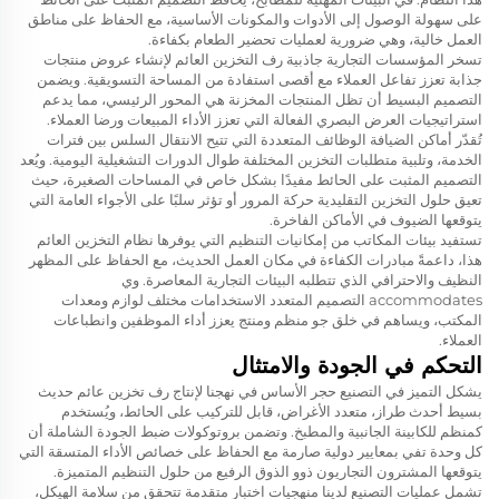
على سهولة الوصول إلى الأدوات والمكونات الأساسية، مع الحفاظ على مناطق
العمل خالية، وهي ضرورية لعمليات تحضير الطعام بكفاءة.
تسخر المؤسسات التجارية جاذبية رف التخزين العائم لإنشاء عروض منتجات
جذابة تعزز تفاعل العملاء مع أقصى استفادة من المساحة التسويقية. ويضمن
التصميم البسيط أن تظل المنتجات المخزنة هي المحور الرئيسي، مما يدعم
استراتيجيات العرض البصري الفعالة التي تعزز الأداء المبيعات ورضا العملاء.
تُقدّر أماكن الضيافة الوظائف المتعددة التي تتيح الانتقال السلس بين فترات
الخدمة، وتلبية متطلبات التخزين المختلفة طوال الدورات التشغيلية اليومية. ويُعد
التصميم المثبت على الحائط مفيدًا بشكل خاص في المساحات الصغيرة، حيث
تعيق حلول التخزين التقليدية حركة المرور أو تؤثر سلبًا على الأجواء العامة التي
يتوقعها الضيوف في الأماكن الفاخرة.
تستفيد بيئات المكاتب من إمكانيات التنظيم التي يوفرها نظام التخزين العائم
هذا، داعمةً مبادرات الكفاءة في مكان العمل الحديث، مع الحفاظ على المظهر
النظيف والاحترافي الذي تتطلبه البيئات التجارية المعاصرة. وي
accommodates التصميم المتعدد الاستخدامات مختلف لوازم ومعدات
المكتب، ويساهم في خلق جو منظم ومنتج يعزز أداء الموظفين وانطباعات
العملاء.
التحكم في الجودة والامتثال
يشكل التميز في التصنيع حجر الأساس في نهجنا لإنتاج رف تخزين عائم حديث
بسيط أحدث طراز، متعدد الأغراض، قابل للتركيب على الحائط، ويُستخدم
كمنظم للكابينة الجانبية والمطبخ. وتضمن بروتوكولات ضبط الجودة الشاملة أن
كل وحدة تفي بمعايير دولية صارمة مع الحفاظ على خصائص الأداء المتسقة التي
يتوقعها المشترون التجاريون ذوو الذوق الرفيع من حلول التنظيم المتميزة.
تشمل عمليات التصنيع لدينا منهجيات اختبار متقدمة تتحقق من سلامة الهيكل،