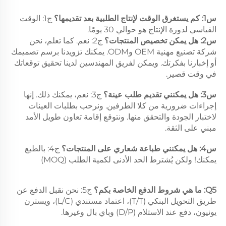
س1: كم يستغرق الوقت لإنتاج الطلبية بعد تقديمها؟ 
ج1: الوقت 
القياسي لدورة الإنتاج هو حوالي 30 يومًا. 
س2: هل يمكن تخصيص المنتجات؟ 
ج2: نعم. كما تعلم، نحن 
شركة تصنيع مهنية OEM وODM. يمكنك تزويدنا برسم تصميمك 
أو إخبارنا بفكرتك. ويمكن لفريق المهندسين لدينا تحقيق توقعاتك 
في وقت قصير. 
س3: هل يمكنني تقديم طلب عينة؟ 
ج3: نعم، يمكنك ذلك. إنها 
إجراءات ضرورية من كلا الطرفين. ونرحب بطلبات العينات 
لاختبار الجودة والتحقق منها. ونتوقع إقامة تعاون طويل الأمد 
مبني على الثقة. 
س4: هل يمكنني طباعة شعاري على المنتجات؟ 
ج4: بالطبع 
يمكنك! ولكن يُشترط الحد الأدنى لكمية الطلب (MOQ) 
Q5: ما هي شروط الدفع الخاصة بكم؟ 
ج5: نحن نقبل الدفع عن 
طريق التحويل البنكي (T/T)، اعتماد مستندي (L/C)، ويسترن 
يونيون، دفع عند الاستلام (D/P) وباي بال وغيرها. 