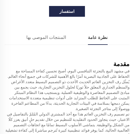
استفسار
نظرة عامة
المنتجات الموصى بها
مقدمة
في مشهد البيع بالتجزئة التنافسي اليوم، أصبح تحسين كفاءة المساحة مع
الحفاظ على الجاذبية البصرية أمرًا بالغ الأهمية للشركات في جميع أنحاء العالم.
يُمثّل رف التخزين العائم الحديث الأحدث ذو التصميم البسيط متعدد الأغراض
والمنظم الجداري المعلق حلاً ثوريًا لحلول التخزين التجارية، حيث يجمع بين
مبادئ التصميم المعاصرة والوظيفية العملية. ويستجيب هذا النظام المبتكر
المثبت على الحائط للطلب المتزايد على أدوات تنظيمية متعددة الاستخدامات
يمكن دمجها بسلاسة في البيئات التجارية الحديثة، بدءًا من المطاعم الفاخرة
ووصولًا إلى متاجر التجزئة الصغيرة.
تم تصميم رف التخزين العائم هذا مع أخذ المشتري الدولي المُلمّ بالتفاصيل في
الاعتبار، حيث يتجاوز الحدود التقليدية للتنظيم من خلال تقديم حلٍ أنيق يعزز كلًا
من الشكل والوظيفة. يتماشى الأسلوب البسيط تمامًا مع اتجاهات التصميم
العالمية الحالية، كما يوفر فوائد تنظيمية كبيرة تُترجم مباشرةً إلى كفاءة تشغيلية