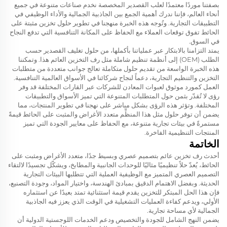
بصفتنا موردًا معتمدًا لعلب القصدير المخصصة نخدم صناعات متنوعة في جميع
أنحاء العالم، فإننا ندرك أهمية الجمع بين الجاذبية الجمالية والأداء الوظيفي في
التطبيقات التجارية. وتُوجه هذه الخبرة منهجنا في تطوير حلول تخزين مثبتة على
الحائط تفوق توقعات العملاء مع الحفاظ على المكانة التنافسية التي تدفع النجاح
في السوق.
يمتد التزامنا بالابتكار عبر عملياتنا بأكملها، من حلول تغليف القصدير حسب
الطلب (OEM) إلى أنظمة تنظيم شاملة مثل رف التخزين العائم هذا. وتمكننا
هذه الخبرة الواسعة من تقديم حلول متكاملة تعالج جوانب متعددة من متطلبات
التخزين والتنظيم التجارية، دعماً لنجاح شركائنا في الأسواق العالمية التنافسية.
العمل كمورد موثوق لعبوات المعادن للشركات عبر القارات المختلفة قد وفر
رؤى لا تُقدّر بثمن حول المتطلبات المتنوعة التي تميز الأسواق والتطبيقات
المختلفة. وتؤثر هذه الرؤى بشكل مباشر على نهجنا في تطوير المنتجات، مما
يضمن أن توفر حلول مثل هذا المنظِّم متعدد الأغراض والمثبت على الحائط قيمةً
مستمرةً في بيئات تجارية متنوعة، مع الحفاظ على معايير الجودة التي تميز
المنتجات التنظيمية الفاخرة.
الخاتمة
أحدث رف تخزين عائم بتصميم عصري وبسيط جدًا، متعدد الأغراض ومثبت على
الحائط، يُعدّ حلاً تنظيميًا مثاليًا للوحدات الجانبية والمطابخ، ويشكّل تجسيدًا لالتقاء
التصميم العصري المتميز مع الوظيفية العملية التي تتطلبها البيئات التجارية
الحديثة. وبفضل الاهتمام الدقيق بمبادئ الهندسة، واختيار المواد، وجودة التصنيع،
فإن هذا الحل المبتكر للتخزين يقدم قيمة استثنائية تمتد بعيدًا عن استثماره
الأولي، ويدعم كفاءة العمليات التشغيلية في الوقت الذي يعزز فيه الجاذبية
الجمالية لأي مساحة تجارية.
يضمن النهج الشامل للجودة والتخصيص ودعم الخدمات اللوجستية الدولية أن