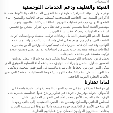
الاستخدام.
التعبئة والتغليف ودعم الخدمات اللوجستية
توفر حلول التعبئة الاحترافية حماية لوحدة التخزين العائمة الحديثة الأنيقة متعددة
الأغراض المثبتة على الحائط، المستخدمة كمنظم للوحة الجانبية والمطبخ، أثناء
الشحن الدولي، مع دعم عمليات التوزيع الفعالة لشركائنا العالميين. يقوم
مهندسو التعبئة لدينا بتصميم أنظمة واقية تقلل من أضرار الشحن مع تحسين
استخدام الحاويات لرفع كفاءة سلسلة التوريد.
تشمل الدعم اللوجستي الشامل إرشادات تركيب مفصلة ومواصفات أدوات
التثبيت التي تمكن من توزيع محلي فعال وإجراءات تركيب سهلة للمستخدم
النهائي. وقد ثبت أن هذه الموارد ذات قيمة كبيرة للموزعين الذين يخدمون
قطاعات سوقية متعددة، حيث تقلل من احتياجات الدعم الفني وتضمن جودة
تركيب متسقة عبر مختلف التطبيقات.
يعمل فريق الخدمات اللوجستية لدينا بشكل وثيق مع شركاء النقل الدوليين
لتحسين جداول الشحن وإجراءات التوثيق، مما يدعم أداء التسليم الموثوق الذي
يمكن الموزعين من الحفاظ على ميزة تنافسية في أسواقهم المحلية. ويعكس
هذا النهج الشامل لدعم الخدمات اللوجستية فهمنا للمتطلبات المعقدة التي تميز
علاقات التجارة الدولية الناجحة.
لماذا تختارنا
إن موقفنا كشركة رائدة في تصنيع العبوات المعدنية ولدينا خبرة واسعة في
الأسواق الدولية يوفر مزايا فريدة في تطوير وإنتاج حلول تنظيمية متميزة مثل
الرف العائم الحديث الأنيق متعدد الأغراض للتخزين الجداري القابل للتثبيت
لمجلس الجانبي والمطبخ. وتضمن هذه الخبرة التصنيعية، إلى جانب وجودنا
الراسخ في الأسواق العالمية، جودة متسقة وأداءً موثوقًا في سلسلة التوريد
يحتاجه المشترون الدوليون لضمان نجاح عملياتهم التجارية.