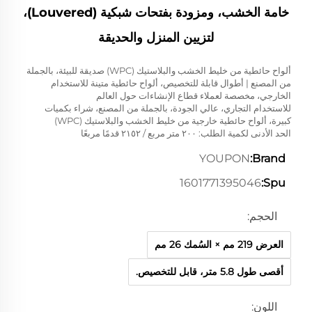
خامة الخشب، ومزودة بفتحات شبكية (Louvered)،
لتزيين المنزل والحديقة
ألواح حائطية من خليط الخشب والبلاستيك (WPC) صديقة للبيئة، بالجملة
من المصنع | أطوال قابلة للتخصيص، ألواح حائطية متينة للاستخدام
الخارجي، مخصصة لعملاء قطاع الإنشاءات حول العالم
للاستخدام التجاري، عالي الجودة، بالجملة من المصنع، شراء بكميات
كبيرة، ألواح حائطية خارجية من خليط الخشب والبلاستيك (WPC)
الحد الأدنى لكمية الطلب: ٢٠٠ متر مربع / ٢١٥٢ قدمًا مربعًا
YOUPON
Brand:
1601771395046
Spu:
الحجم:
العرض 219 مم × السُمك 26 مم
أقصى طول 5.8 متر، قابل للتخصيص.
اللون: