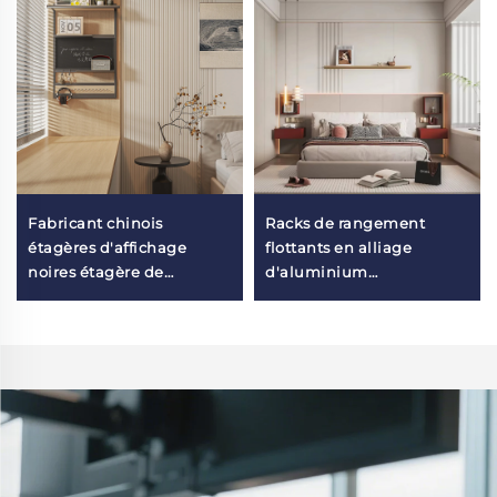
Fabricant chinois
Racks de rangement
étagères d'affichage
flottants en alliage
noires étagère de
d'aluminium
rangement métallique
personnalisés, installation
murale unité d'étagère
facile, organisateur mural
moderne murale pour
réglable pour chambre à
fenêtre bay
coucher, hôtel