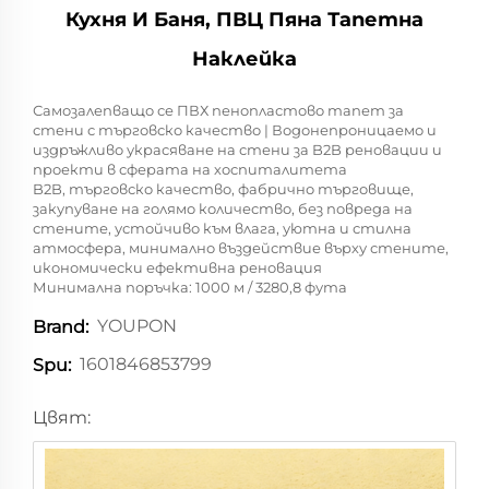
Кухня И Баня, ПВЦ Пяна Тапетна
Наклейка
Самозалепващо се ПВХ пенопластово тапет за
стени с търговско качество | Водонепроницаемо и
издръжливо украсяване на стени за B2B реновации и
проекти в сферата на хоспиталитета
B2B, търговско качество, фабрично търго­вище,
закупуване на голямо количество, без повреда на
стените, устойчиво към влага, уютна и стилна
атмосфера, минимално въздействие върху стените,
икономически ефективна реновация
Минимална поръчка: 1000 м / 3280,8 фута
YOUPON
Brand:
1601846853799
Spu:
Цвят: