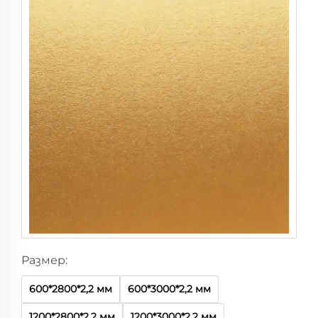
З
л
а
т
е
н
Размер:
600*2800*2,2 мм
600*3000*2,2 мм
1200*2800*2,2 мм
1200*3000*2,2 мм