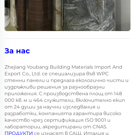
За нас
Zhejiang Youbang Building Materials Import And
Export Co., Ltd. се специализира във WPC
стенни панели и предлага екологично чисти и
издръжливи решения за разнообразни
приложения. С производствена площ от 148
000 кв. м и 464 служители, включително екип
от 24 души за научни изследвания и
разработки, компанията гарантира високо
качество чрез сертификация ISO 9001 и
лаборатории, акредитирани от CNAS.
ПРОДУКТИ
се изнасят в САЩ, Италия и