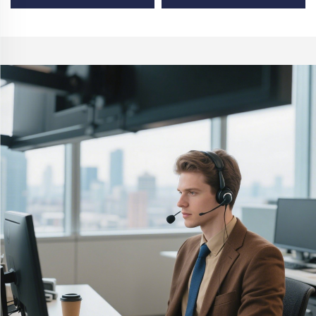
декор, естетичен
производител, лесни за
органайзер и рафт за
монтиране стени за
съхранение с рафт за
съхранение, стенни
трапезария
органайзери,
монтирани зад врата