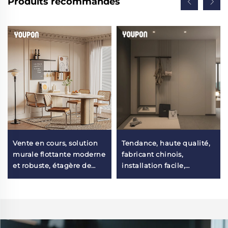
Produits recommandés
Vente en cours, solution
Tendance, haute qualité,
murale flottante moderne
fabricant chinois,
et robuste, étagère de
installation facile,
rangement organisatrice
étagères murales de
esthétique de décoration
rangement, organisateur
d'intérieur avec support
mural à fixer derrière la
pour salle à manger
porte