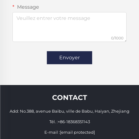
Message
0/1000
Envoyer
CONTACT
Add: No.388, avenue Baibu, ville de Babu, Haiyan, Zhejiang
Tél. :
+86-18368351143
E-mail :
[email protected]