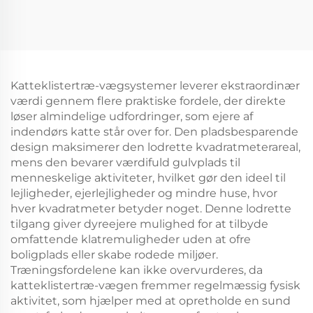
med flere niveauer
Kombinationsramme
vægmonteret hylde,
Vægmonteret Support
stor kapacitet,
Vægmonteret
moderne design,
Organizer til Balkon
vægmonteret til stue
og køkken
Katteklistertræ-vægsystemer leverer ekstraordinær
værdi gennem flere praktiske fordele, der direkte
løser almindelige udfordringer, som ejere af
indendørs katte står over for. Den pladsbesparende
design maksimerer den lodrette kvadratmeterareal,
mens den bevarer værdifuld gulvplads til
menneskelige aktiviteter, hvilket gør den ideel til
lejligheder, ejerlejligheder og mindre huse, hvor
hver kvadratmeter betyder noget. Denne lodrette
tilgang giver dyreejere mulighed for at tilbyde
omfattende klatremuligheder uden at ofre
boligplads eller skabe rodede miljøer.
Træningsfordelene kan ikke overvurderes, da
katteklistertræ-vægen fremmer regelmæssig fysisk
aktivitet, som hjælper med at opretholde en sund