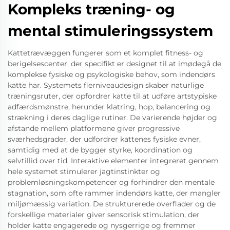
Kompleks træning- og
mental stimuleringssystem
Kattetrævæggen fungerer som et komplet fitness- og
berigelsescenter, der specifikt er designet til at imødegå de
komplekse fysiske og psykologiske behov, som indendørs
katte har. Systemets flerniveaudesign skaber naturlige
træningsruter, der opfordrer katte til at udføre artstypiske
adfærdsmønstre, herunder klatring, hop, balancering og
strækning i deres daglige rutiner. De varierende højder og
afstande mellem platformene giver progressive
sværhedsgrader, der udfordrer kattenes fysiske evner,
samtidig med at de bygger styrke, koordination og
selvtillid over tid. Interaktive elementer integreret gennem
hele systemet stimulerer jagtinstinkter og
problemløsningskompetencer og forhindrer den mentale
stagnation, som ofte rammer indendørs katte, der mangler
miljømæssig variation. De strukturerede overflader og de
forskellige materialer giver sensorisk stimulation, der
holder katte engagerede og nysgerrige og fremmer