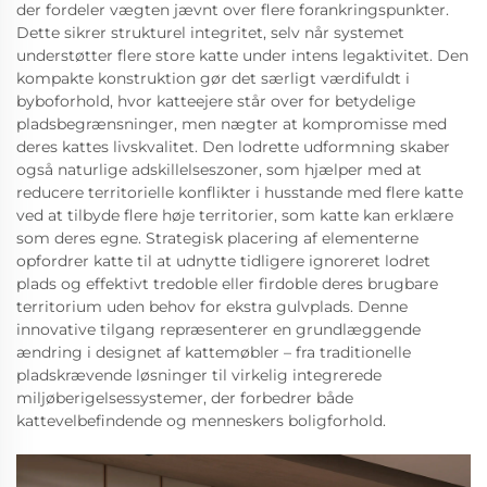
der fordeler vægten jævnt over flere forankringspunkter.
Dette sikrer strukturel integritet, selv når systemet
understøtter flere store katte under intens legaktivitet. Den
kompakte konstruktion gør det særligt værdifuldt i
byboforhold, hvor katteejere står over for betydelige
pladsbegrænsninger, men nægter at kompromisse med
deres kattes livskvalitet. Den lodrette udformning skaber
også naturlige adskillelseszoner, som hjælper med at
reducere territorielle konflikter i husstande med flere katte
ved at tilbyde flere høje territorier, som katte kan erklære
som deres egne. Strategisk placering af elementerne
opfordrer katte til at udnytte tidligere ignoreret lodret
plads og effektivt tredoble eller firdoble deres brugbare
territorium uden behov for ekstra gulvplads. Denne
innovative tilgang repræsenterer en grundlæggende
ændring i designet af kattemøbler – fra traditionelle
pladskrævende løsninger til virkelig integrerede
miljøberigelsessystemer, der forbedrer både
kattevelbefindende og menneskers boligforhold.