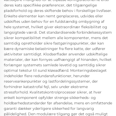
deres kats specifikke præferencer, det tilgængelige
pladsforhold og deres skiftende behov i forskellige livsfaser.
Enkelte elementer kan nemt genplaceres, udvides eller
udskiftes uden behov for en fuldstændig ombygning af
hele systemet, hvilket giver ekstraordinær fleksibilitet og
langsigtede værdi. Det standardiserede forbindelsessystem
sikrer kompatibilitet mellem alle komponenter, mens det
samtidig opretholder sikre fastgøringspunkter, der kan
bære dynamiske belastninger fra flere katte, der udfører
aktiviteter samtidigt. Klodserflader anvender udskiftelige
materialer, der kan fornyes uafhængigt af hinanden, hvilket
forlænger systemets samlede levetid og samtidig sikrer
optimal tekstur til sund kløeadfærd. Monteringsbeslaget
indeholder flere redundansfunktioner, herunder
reserveankerpunkter og lastfordelingssystemer, der
forhindrer katastrofal fejl, selv under ekstreme
stressforhold. Kvalitetskontrolprocesser sikrer, at hver
enkelt komponent opfylder strenge sikkerheds- og
holdbarhedsstandarder før afsendelse, mens en omfattende
garanti dækker yderligere sikkerhed for langvarig
pålidelighed. Den modulære tilgang gør det også muligt