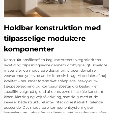
Holdbar konstruktion med
tilpasselige modulære
komponenter
Konstruktionsfilosofien bag kattetræets vægprioriterer
levetid og tilpasningsevne gennem omhyggeligt udvalgte
materialer og modulære designprincipper, der sikrer
vedvarende ydeevne under intensiv brug. Materialer af høj
kvalitet – herunder forstærket spånplade, heavy-duty-
tæppebelægning og korrosionsbestandig beslag – er
specifikt valgt på grund af deres evne til at tåle konstant
kløen, klatring og vejrpåvirkning, samtidig med at de
bevarer både strukturel integritet og æstetisk tiltalende
udseende. Det modulære komponentsystem giver
katteejere mulighed for at tilpasse konfigurationerne efter