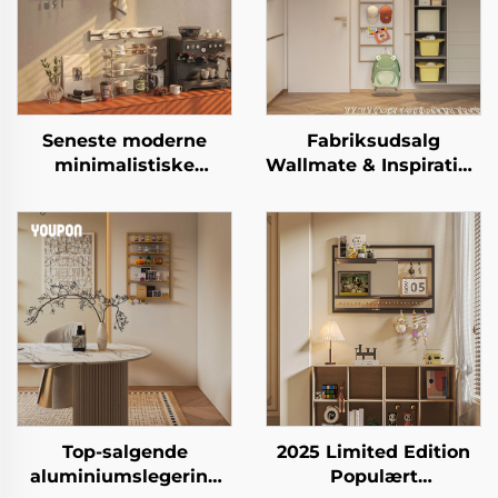
Seneste moderne
Fabriksudsalg
minimalistiske
Wallmate & Inspiration
flydende
metalramme flydende
opbevaringsreol
vægreol hjemmedekor
multifunktions
væghængt opbevaring
væghængt
bag døren
organiserer til
sidebord & køkken
Top-salgende
2025 Limited Edition
aluminiumslegering
Populært