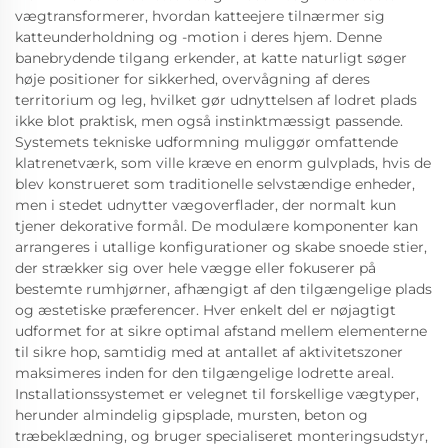
vægtransformerer, hvordan katteejere tilnærmer sig
katteunderholdning og -motion i deres hjem. Denne
banebrydende tilgang erkender, at katte naturligt søger
høje positioner for sikkerhed, overvågning af deres
territorium og leg, hvilket gør udnyttelsen af lodret plads
ikke blot praktisk, men også instinktmæssigt passende.
Systemets tekniske udformning muliggør omfattende
klatrenetværk, som ville kræve en enorm gulvplads, hvis de
blev konstrueret som traditionelle selvstændige enheder,
men i stedet udnytter vægoverflader, der normalt kun
tjener dekorative formål. De modulære komponenter kan
arrangeres i utallige konfigurationer og skabe snoede stier,
der strækker sig over hele vægge eller fokuserer på
bestemte rumhjørner, afhængigt af den tilgængelige plads
og æstetiske præferencer. Hver enkelt del er nøjagtigt
udformet for at sikre optimal afstand mellem elementerne
til sikre hop, samtidig med at antallet af aktivitetszoner
maksimeres inden for den tilgængelige lodrette areal.
Installationssystemet er velegnet til forskellige vægtyper,
herunder almindelig gipsplade, mursten, beton og
træbeklædning, og bruger specialiseret monteringsudstyr,