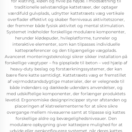
for klatring, kløen og hvile på højde. I modsætning til
traditionelle selvstændige kattetræer, der optager
værdifuld gulvplads, udnytter kattetræets væg vertikale
overflader effektivt og skaber flerniveaus aktivitetszoner,
der fremmer både fysisk aktivitet og mental stimulation.
Systemet indeholder forskellige modulære komponenter,
herunder klødepuder, hvileplatforme, tunneler og
interaktive elementer, som kan tilpasses individuelle
kattepræferencer og den tilgængelige vægplads.
Avanceret monteringsteknologi sikrer sikker installation på
forskellige vægtyper – fra gipsplade til beton – ved hjælp af
heavy-duty beslag og forstærkningssystemer, der kan
bære flere katte samtidigt. Kattetræets væg er fremstillet
af vejrmodstandsdygtige materialer, der er velegnede til
både indendørs og dækkede udendørs anvendelser, og
med udskiftelige komponenter, der forlænger produktets
levetid. Ergonomiske designprincipper styrer afstanden og
placeringen af klatreelementerne for at sikre sikre
overgange mellem niveauerne samt at tilpasse sig kattes
forskellige aldre og bevægelighedsniveauer. Den
modulære opbygning giver katteejere mulighed for at
udvide eller genkonfigurere systemet, når deres kattes