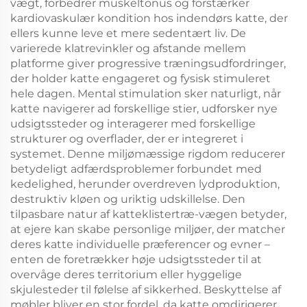
vægt, forbedrer muskeltonus og forstærker
kardiovaskulær kondition hos indendørs katte, der
ellers kunne leve et mere sedentært liv. De
varierede klatrevinkler og afstande mellem
platforme giver progressive træningsudfordringer,
der holder katte engageret og fysisk stimuleret
hele dagen. Mental stimulation sker naturligt, når
katte navigerer ad forskellige stier, udforsker nye
udsigtssteder og interagerer med forskellige
strukturer og overflader, der er integreret i
systemet. Denne miljømæssige rigdom reducerer
betydeligt adfærdsproblemer forbundet med
kedelighed, herunder overdreven lydproduktion,
destruktiv kløen og uriktig udskillelse. Den
tilpasbare natur af katteklistertræ-vægen betyder,
at ejere kan skabe personlige miljøer, der matcher
deres katte individuelle præferencer og evner –
enten de foretrækker høje udsigtssteder til at
overvåge deres territorium eller hyggelige
skjulesteder til følelse af sikkerhed. Beskyttelse af
møbler bliver en stor fordel, da katte omdirigerer