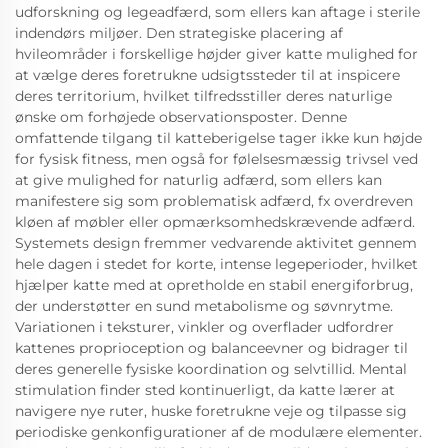
udforskning og legeadfærd, som ellers kan aftage i sterile
indendørs miljøer. Den strategiske placering af
hvileområder i forskellige højder giver katte mulighed for
at vælge deres foretrukne udsigtssteder til at inspicere
deres territorium, hvilket tilfredsstiller deres naturlige
ønske om forhøjede observationsposter. Denne
omfattende tilgang til katteberigelse tager ikke kun højde
for fysisk fitness, men også for følelsesmæssig trivsel ved
at give mulighed for naturlig adfærd, som ellers kan
manifestere sig som problematisk adfærd, fx overdreven
kløen af møbler eller opmærksomhedskrævende adfærd.
Systemets design fremmer vedvarende aktivitet gennem
hele dagen i stedet for korte, intense legeperioder, hvilket
hjælper katte med at opretholde en stabil energiforbrug,
der understøtter en sund metabolisme og søvnrytme.
Variationen i teksturer, vinkler og overflader udfordrer
kattenes proprioception og balanceevner og bidrager til
deres generelle fysiske koordination og selvtillid. Mental
stimulation finder sted kontinuerligt, da katte lærer at
navigere nye ruter, huske foretrukne veje og tilpasse sig
periodiske genkonfigurationer af de modulære elementer.