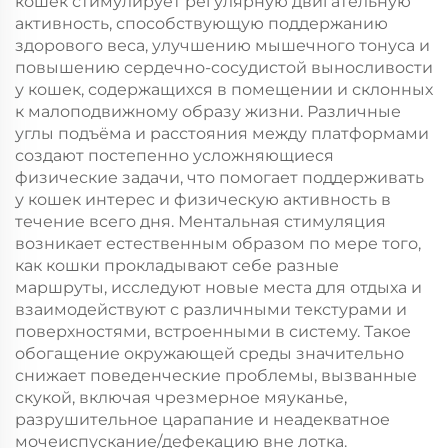
кошек стимулирует регулярную двигательную
активность, способствующую поддержанию
здорового веса, улучшению мышечного тонуса и
повышению сердечно-сосудистой выносливости
у кошек, содержащихся в помещении и склонных
к малоподвижному образу жизни. Различные
углы подъёма и расстояния между платформами
создают постепенно усложняющиеся
физические задачи, что помогает поддерживать
у кошек интерес и физическую активность в
течение всего дня. Ментальная стимуляция
возникает естественным образом по мере того,
как кошки прокладывают себе разные
маршруты, исследуют новые места для отдыха и
взаимодействуют с различными текстурами и
поверхностями, встроенными в систему. Такое
обогащение окружающей среды значительно
снижает поведенческие проблемы, вызванные
скукой, включая чрезмерное мяуканье,
разрушительное царапание и неадекватное
мочеиспускание/дефекацию вне лотка.