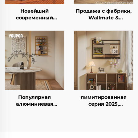
Новейший
Продажа с фабрики,
современный
Wallmate &
минималистичный
Inspiration,
стеллаж для
плавающая
хранения,
настенная полка с
универсальный
металлическим
настенный
каркасом, предмет
органайзер для
декора для дома,
буфета и кухни
настенное хранение
за дверью
Популярная
лимитированная
алюминиевая
серия 2025,
многорядная
популярная
настенная полка-
комбинированная
органайзер с
рама, настенная
большой
опора, настенный
вместимостью,
органайзер для