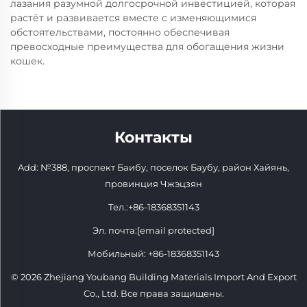
лазания разумной долгосрочной инвестицией, которая
растёт и развивается вместе с изменяющимися
обстоятельствами, постоянно обеспечивая
превосходные преимущества для обогащения жизни
кошек.
Контакты
Add: №388, проспект Баибу, поселок Баубу, район Хайянь,
провинция Чжэцзян
Тел.:
+86-18368351143
Эл. почта:
[email protected]
Мобильный:
+86-18368351143
© 2026 Zhejiang Youbang Building Materials Import And Export
Co., Ltd. Все права защищены.