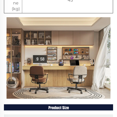
45
ne
(kg)