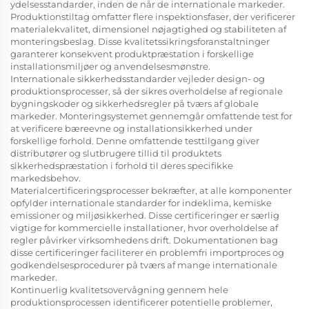
ydelsesstandarder, inden de når de internationale markeder.
Produktionstiltag omfatter flere inspektionsfaser, der verificerer
materialekvalitet, dimensionel nøjagtighed og stabiliteten af
monteringsbeslag. Disse kvalitetssikringsforanstaltninger
garanterer konsekvent produktpræstation i forskellige
installationsmiljøer og anvendelsesmønstre.
Internationale sikkerhedsstandarder vejleder design- og
produktionsprocesser, så der sikres overholdelse af regionale
bygningskoder og sikkerhedsregler på tværs af globale
markeder. Monteringsystemet gennemgår omfattende test for
at verificere bæreevne og installationsikkerhed under
forskellige forhold. Denne omfattende testtilgang giver
distributører og slutbrugere tillid til produktets
sikkerhedspræstation i forhold til deres specifikke
markedsbehov.
Materialcertificeringsprocesser bekræfter, at alle komponenter
opfylder internationale standarder for indeklima, kemiske
emissioner og miljøsikkerhed. Disse certificeringer er særlig
vigtige for kommercielle installationer, hvor overholdelse af
regler påvirker virksomhedens drift. Dokumentationen bag
disse certificeringer faciliterer en problemfri importproces og
godkendelsesprocedurer på tværs af mange internationale
markeder.
Kontinuerlig kvalitetsovervågning gennem hele
produktionsprocessen identificerer potentielle problemer,