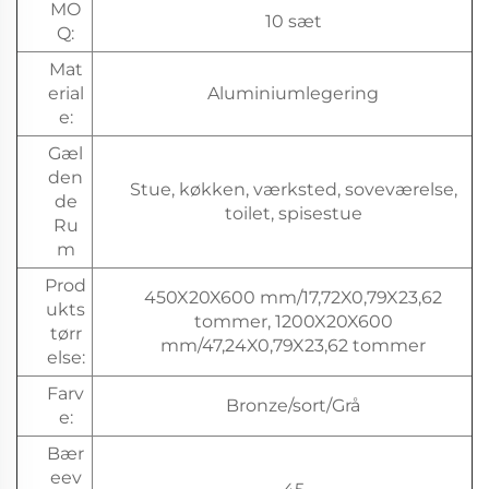
MO
10 sæt
Q:
Mat
erial
Aluminiumlegering
e:
Gæl
den
Stue, køkken, værksted, soveværelse,
de
toilet, spisestue
Ru
m
Prod
450X20X600 mm/17,72X0,79X23,62
ukts
tommer, 1200X20X600
tørr
mm/47,24X0,79X23,62 tommer
else:
Farv
Bronze/sort/Grå
e:
Bær
eev