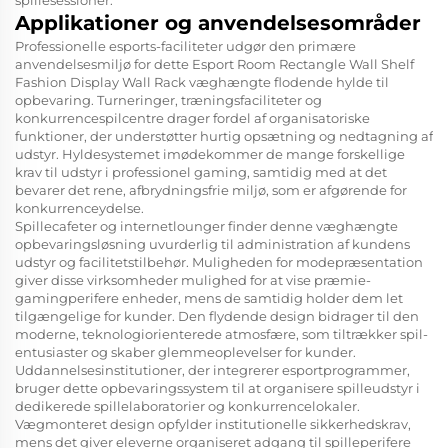
spillesessioner.
Applikationer og anvendelsesområder
Professionelle esports-faciliteter udgør den primære
anvendelsesmiljø for dette Esport Room Rectangle Wall Shelf
Fashion Display Wall Rack væghængte flodende hylde til
opbevaring. Turneringer, træningsfaciliteter og
konkurrencespilcentre drager fordel af organisatoriske
funktioner, der understøtter hurtig opsætning og nedtagning af
udstyr. Hyldesystemet imødekommer de mange forskellige
krav til udstyr i professionel gaming, samtidig med at det
bevarer det rene, afbrydningsfrie miljø, som er afgørende for
konkurrenceydelse.
Spillecafeter og internetlounger finder denne væghængte
opbevaringsløsning uvurderlig til administration af kundens
udstyr og facilitetstilbehør. Muligheden for modepræsentation
giver disse virksomheder mulighed for at vise præmie-
gamingperifere enheder, mens de samtidig holder dem let
tilgængelige for kunder. Den flydende design bidrager til den
moderne, teknologiorienterede atmosfære, som tiltrækker spil-
entusiaster og skaber glemmeoplevelser for kunder.
Uddannelsesinstitutioner, der integrerer esportprogrammer,
bruger dette opbevaringssystem til at organisere spilleudstyr i
dedikerede spillelaboratorier og konkurrencelokaler.
Vægmonteret design opfylder institutionelle sikkerhedskrav,
mens det giver eleverne organiseret adgang til spilleperifere