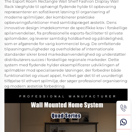
The Esport Room Rectangle Wall Shelf Fashion Display Wall
Rack Væghylde til ophængt flydende hylde til opbevaring
repræsenterer en sofistikeret løsning til organisering af
moderne spilmiljøer, der kombinerer praktiske
opbevaringsfunktioner med samtidspræget æstetik. Dens
innovative design imødekommer de specifikke krav i forskellige
spilanvendelser, fra professionelle esports-faciliteter til private
spilområder, og leverer samtidig holdbarhed og pålidelighed,
som er afgørende for varig kommerciel brug. De omfattende
tilpasningsmuligheder og overholdelse af internationale
standarder sikrer bred markedsanvendelighed og understøtter
distributørers succes i forskellige regionale markeder. Dette
system med flydende hylder eksemplificerer udviklingen af
spilmøbler mod specialiserede løsninger, der forbedrer både
funktionalitet og visuel appel, hvilket gør det til et uvurderligt
tilføjelse til ethvert spilmiljø, der søger professionel organisering
og modern æstetisk forbedring.