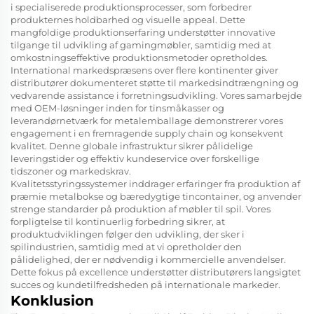
i specialiserede produktionsprocesser, som forbedrer
produkternes holdbarhed og visuelle appeal. Dette
mangfoldige produktionserfaring understøtter innovative
tilgange til udvikling af gamingmøbler, samtidig med at
omkostningseffektive produktionsmetoder opretholdes.
International markedspræsens over flere kontinenter giver
distributører dokumenteret støtte til markedsindtrængning og
vedvarende assistance i forretningsudvikling. Vores samarbejde
med OEM-løsninger inden for tinsmåkasser og
leverandørnetværk for metalemballage demonstrerer vores
engagement i en fremragende supply chain og konsekvent
kvalitet. Denne globale infrastruktur sikrer pålidelige
leveringstider og effektiv kundeservice over forskellige
tidszoner og markedskrav.
Kvalitetsstyringssystemer inddrager erfaringer fra produktion af
præmie metalbokse og bæredygtige tincontainer, og anvender
strenge standarder på produktion af møbler til spil. Vores
forpligtelse til kontinuerlig forbedring sikrer, at
produktudviklingen følger den udvikling, der sker i
spilindustrien, samtidig med at vi opretholder den
pålidelighed, der er nødvendig i kommercielle anvendelser.
Dette fokus på excellence understøtter distributørers langsigtet
succes og kundetilfredsheden på internationale markeder.
Konklusion