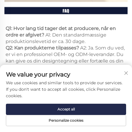
Q1: Hvor lang tid tager det at producere, når en 
ordre er afgivet? 
A1: Den standardmæssige 
produktionslevetid er ca. 30 dage. 
Q2: Kan produkterne tilpasses? 
A2: Ja. Som du ved, 
er vi en professionel OEM- og ODM-leverandør. Du 
kan give os din designtegning eller fortælle os din 
idé. Dit ønske kan opfyldes af vores ingeniørteam 
We value your privacy
inden for kort tid. 
We use cookies and similar tools to provide our services.
Q3: Kan jeg afgive en ordre på et eksempel? 
A3: Ja, 
If you don't want to accept all cookies, click Personalize
det kan du. Dette er en nødvendig procedure for 
cookies.
begge parter. Eksempelsalg er velkomne til 
kvalitetstest og kontrol. Vi forventer at opbygge et 
Accept all
langsigtet samarbejde baseret på tillid. 
Personalize cookies
Q4: Kan jeg få mit logo trykt på produkterne? 
A4: 
Selvfølgelig kan du det! Men MOQ krav gælder 