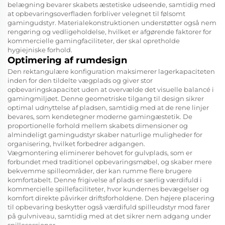
belægning bevarer skabets æstetiske udseende, samtidig med
at opbevaringsoverfladen forbliver velegnet til følsomt
gamingudstyr. Materialekonstruktionen understøtter også nem
rengøring og vedligeholdelse, hvilket er afgørende faktorer for
kommercielle gamingfaciliteter, der skal opretholde
hygiejniske forhold.
Optimering af rumdesign
Den rektangulære konfiguration maksimerer lagerkapaciteten
inden for den tildelte vægplads og giver stor
opbevaringskapacitet uden at overvælde det visuelle balancé i
gamingmiljøet. Denne geometriske tilgang til design sikrer
optimal udnyttelse af pladsen, samtidig med at de rene linjer
bevares, som kendetegner moderne gamingæstetik. De
proportionelle forhold mellem skabets dimensioner og
almindeligt gamingudstyr skaber naturlige muligheder for
organisering, hvilket forbedrer adgangen.
Vægmontering eliminerer behovet for gulvplads, som er
forbundet med traditionel opbevaringsmøbel, og skaber mere
bekvemme spilleområder, der kan rumme flere brugere
komfortabelt. Denne frigivelse af plads er særlig værdifuld i
kommercielle spillefaciliteter, hvor kundernes bevægelser og
komfort direkte påvirker driftsforholdene. Den højere placering
til opbevaring beskytter også værdifuld spilleudstyr mod farer
på gulvniveau, samtidig med at det sikrer nem adgang under