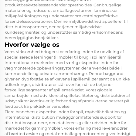
produktbeskyttelsesstandarder opretholdes. Genbrugelige
materialer og reduceret emballagevolumen formindsker
miljøpåvirkningen og understøtter omkostningseffektive
forsendelsesoperationer. Denne miljøbevidsthed appellerer til
distributionspartnere, der betjener miljøbevidste
kundesegmenter, og understøtter samtidig virksomhedens
bæredygtighedsobjektiver.
Hvorfor vælge os
Vores virksomhed bringer stor erfaring inden for udvikling af
specialiserede løsninger til møbler til brug i spillemiljøer til
internationale markeder, med særlig ekspertise inden for
vægmonterede opbevaringssystemer, der anvendes både i
kommercielle og private sammenhænge. Denne baggrund
giver en dyb forståelse af kravene i spillemiljøer samt de unikke
udfordringer, distributører står over for, når de betjener
forskellige segmenter af spillemarkedet. Vores globale
samarbejde med udviklere af spillefaciliteter og distributører af
udstyr sikrer kontinuerlig forbedring af produkterne baseret på
feedback fra praktisk anvendelse.
Flere branchers ekspertise inden for spil, møbelfabrikation og
international distribution muliggør omfattende support for
distributionspartnere, der etablerer sig eller udvider inden for
markedet for gamingmøbler. Vores erfaring med leverandører
af brætted æsker og metal emballageproducenter giver indsigt