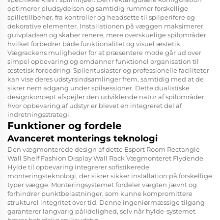
optimerer pludsydelsen og samtidig rummer forskellige
spilletillbehør, fra kontroller og headsette til spilperifere og
dekorative elementer. Installationen på væggen maksimerer
gulvpladsen og skaber renere, mere overskuelige spilområder,
hvilket forbedrer både funktionalitet og visuel æstetik.
Vægrackens muligheder for at præsentere mode går ud over
simpel opbevaring og omdanner funktionel organisation til
æstetisk forbedring. Spilentusiaster og professionelle faciliteter
kan vise deres udstyrsindsamlinger frem, samtidig med at de
sikrer nem adgang under spilsessioner. Dette dualistiske
designkoncept afspejler den udviklende natur af spilområder,
hvor opbevaring af udstyr er blevet en integreret del af
indretningsstrategi.
Funktioner og fordele
Avanceret monterings teknologi
Den vægmonterede design af dette Esport Room Rectangle
Wall Shelf Fashion Display Wall Rack Vægmonteret Flydende
Hylde til opbevaring integrerer sofistikerede
monteringsteknologi, der sikrer sikker installation på forskellige
typer vægge. Monteringsystemet fordeler vægten jævnt og
forhindrer punktbelastninger, som kunne kompromittere
strukturel integritet over tid. Denne ingeniørmæssige tilgang
garanterer langvarig pålidelighed, selv når hylde-systemet