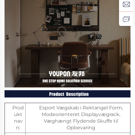
Prod
Esport Vægskab i Rektangel Form,
ukt
Modeorienteret Displayvægrack,
nav
Væghængt Flydende Skuffe til
n:
Opbevaring