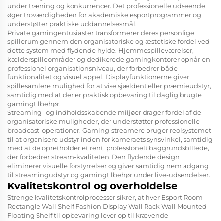
under træning og konkurrencer. Det professionelle udseende
øger troværdigheden for akademiske esportprogrammer og
understøtter praktiske uddannelsesmål.
Private gamingentusiaster transformerer deres personlige
spillerum gennem den organisatoriske og æstetiske fordel ved
dette system med flydende hylde. Hjemmespilleværelser,
kælderspilleområder og dedikerede gamingkontorer opnår en
professionel organisationsniveau, der forbedrer både
funktionalitet og visuel appel. Displayfunktionerne giver
spillesamlere mulighed for at vise sjældent eller præmieudstyr,
samtidig med at der er praktisk opbevaring til daglig brugte
gamingtilbehør.
Streaming- og indholdsskabende miljøer drager fordel af de
organisatoriske muligheder, der understøtter professionelle
broadcast-operationer. Gaming-streamere bruger reolsystemet
til at organisere udstyr inden for kameraets synsvinkel, samtidig
med at de opretholder et rent, professionelt baggrundsbillede,
der forbedrer stream-kvaliteten. Den flydende design
eliminerer visuelle forstyrrelser og giver samtidig nem adgang
til streamingudstyr og gamingtilbehør under live-udsendelser.
Kvalitetskontrol og overholdelse
Strenge kvalitetskontrolprocesser sikrer, at hver Esport Room
Rectangle Wall Shelf Fashion Display Wall Rack Wall Mounted
Floating Shelf til opbevaring lever op til krævende