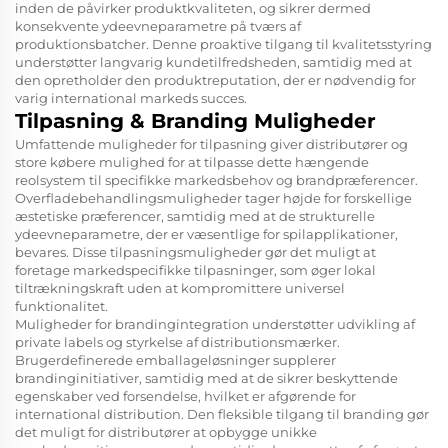
inden de påvirker produktkvaliteten, og sikrer dermed
konsekvente ydeevneparametre på tværs af
produktionsbatcher. Denne proaktive tilgang til kvalitetsstyring
understøtter langvarig kundetilfredsheden, samtidig med at
den opretholder den produktreputation, der er nødvendig for
varig international markeds succes.
Tilpasning & Branding Muligheder
Umfattende muligheder for tilpasning giver distributører og
store købere mulighed for at tilpasse dette hængende
reolsystem til specifikke markedsbehov og brandpræferencer.
Overfladebehandlingsmuligheder tager højde for forskellige
æstetiske præferencer, samtidig med at de strukturelle
ydeevneparametre, der er væsentlige for spilapplikationer,
bevares. Disse tilpasningsmuligheder gør det muligt at
foretage markedspecifikke tilpasninger, som øger lokal
tiltrækningskraft uden at kompromittere universel
funktionalitet.
Muligheder for brandingintegration understøtter udvikling af
private labels og styrkelse af distributionsmærker.
Brugerdefinerede emballageløsninger supplerer
brandinginitiativer, samtidig med at de sikrer beskyttende
egenskaber ved forsendelse, hvilket er afgørende for
international distribution. Den fleksible tilgang til branding gør
det muligt for distributører at opbygge unikke