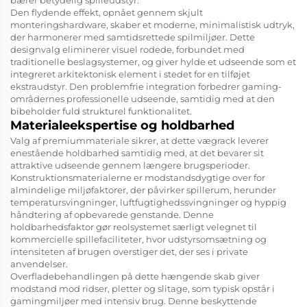
bærer betydelig spilleudstyr.
Den flydende effekt, opnået gennem skjult
monteringshardware, skaber et moderne, minimalistisk udtryk,
der harmonerer med samtidsrettede spilmiljøer. Dette
designvalg eliminerer visuel rodede, forbundet med
traditionelle beslagsystemer, og giver hylde et udseende som et
integreret arkitektonisk element i stedet for en tilføjet
ekstraudstyr. Den problemfrie integration forbedrer gaming-
områdernes professionelle udseende, samtidig med at den
bibeholder fuld strukturel funktionalitet.
Materialeekspertise og holdbarhed
Valg af premiummateriale sikrer, at dette vægrack leverer
enestående holdbarhed samtidig med, at det bevarer sit
attraktive udseende gennem længere brugsperioder.
Konstruktionsmaterialerne er modstandsdygtige over for
almindelige miljøfaktorer, der påvirker spillerum, herunder
temperatursvingninger, luftfugtighedssvingninger og hyppig
håndtering af opbevarede genstande. Denne
holdbarhedsfaktor gør reolsystemet særligt velegnet til
kommercielle spillefaciliteter, hvor udstyrsomsætning og
intensiteten af brugen overstiger det, der ses i private
anvendelser.
Overfladebehandlingen på dette hængende skab giver
modstand mod ridser, pletter og slitage, som typisk opstår i
gamingmiljøer med intensiv brug. Denne beskyttende