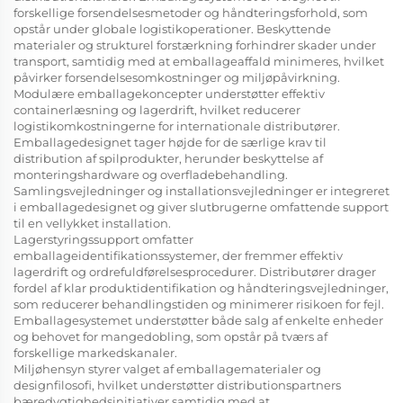
forskellige forsendelsesmetoder og håndteringsforhold, som
opstår under globale logistikoperationer. Beskyttende
materialer og strukturel forstærkning forhindrer skader under
transport, samtidig med at emballageaffald minimeres, hvilket
påvirker forsendelsesomkostninger og miljøpåvirkning.
Modulære emballagekoncepter understøtter effektiv
containerlæsning og lagerdrift, hvilket reducerer
logistikomkostningerne for internationale distributører.
Emballagedesignet tager højde for de særlige krav til
distribution af spilprodukter, herunder beskyttelse af
monteringshardware og overfladebehandling.
Samlingsvejledninger og installationsvejledninger er integreret
i emballagedesignet og giver slutbrugerne omfattende support
til en vellykket installation.
Lagerstyringssupport omfatter
emballageidentifikationssystemer, der fremmer effektiv
lagerdrift og ordrefuldførelsesprocedurer. Distributører drager
fordel af klar produktidentifikation og håndteringsvejledninger,
som reducerer behandlingstiden og minimerer risikoen for fejl.
Emballagesystemet understøtter både salg af enkelte enheder
og behovet for mangedobling, som opstår på tværs af
forskellige markedskanaler.
Miljøhensyn styrer valget af emballagematerialer og
designfilosofi, hvilket understøtter distributionspartners
bæredygtighedsinitiativer samtidig med at