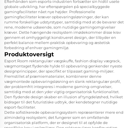
Efterhånden som esports-industrien fortsætter sin hidtil usete
globale udvikling, har efterspørgslen på specialbyggede
gamingfaciliteter nået nye højder. Professionelle
gamingfaciliteter kræver opbevaringsløsninger, der kan
rumme forskellige udstyrstyper, samtidig med at de bevarer det
rene, moderne udseende, som nutidige gamingomgivelser
kræver. Dette hængende reolsystem imødekommer disse krav
gennem et omhyggeligt konstrueret design, der tilbyder en
perfekt balance mellem praktisk opbevaring og æstetisk
forbedring af enhver gamingmiljø.
Produktoversigt
Esport Room rektangulær vægskuffe, fashion display vægrack,
vægmontaget flydende hylde til opbevaring genkender nyeste
designprincipper, der specifikt er tilpasset gaming-miljøer.
Fremstillet af præmiematerialer, kombinerer denne
vægmontede opbevaringsløsning en slank rektangulær profil,
der problemfrit integreres i moderne gaming-omgivelser,
samtidig med at den yder vigtig organisatorisk funktionalitet.
Den flydende design skaber en illusion af tyngdeløshed, hvilket
bidrager til det futuristiske udtryk, der kendetegner nutidige
esport-faciliteter.
Dette sofistikerede opbevaringssystem repræsenterer mere end
almindelig reolsystem; det fungerer som en omfattende
organisatorisk platform, der er designet til at opfylde de
specifikke krav i spilmiljøer. Den rektangulære konfiguration