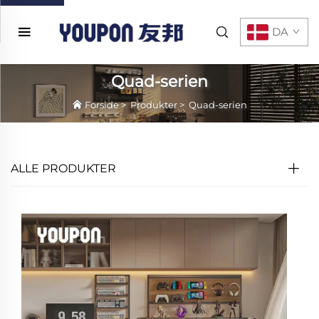
DA
Quad-serien
Forside
>
Produkter
>
Quad-serien
ALLE PRODUKTER