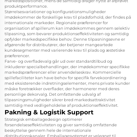
markedspositioner, mens de samtidig drager nytte af afprøvet
produktperformance.
Størrelsesvariationer og konfigurationsmuligheder
imødekommer de forskellige krav til pladsforhold, der findes på
internationale markeder. Regionale præferencer for
organisation af spillerum kan imødekommes gennem selektiv
tilpasning, som bevarer produktionseffektiviteten og samtidig
opfylder markedspecifikke behov. Denne tilpasningsevne er
afgørende for distributører, der betjener mangeartede
kundesegmenter med varierende krav til plads og æstetiske
præferencer.
Farve- og overfladevalg går ud over standardtilbud og
inkluderer specialbehandlinger, der imødekommer specifikke
markedspræferencer eller anvendelseskrav. Kommercielle
spillefaciliteter kan have behov for specifik farvekoordinering
med eksisterende indretningselementer, mens private kunder
måske foretrækker overflader, der harmonerer med deres
personlige dekorvalg. Det omfattende udvalg af
tilpasningsmuligheder sikrer bred markedsattraktivitet
samtidig med vedligeholdelse af produktionseffektivitet.
Pakning & Logistik Support
Strategisk emballagedesign optimerer
forsendelseseffektiviteten og giver samtidig omfattende
beskyttelse gennem hele de internationale
distributionskanaler. Emballagesystemet er velegnet til