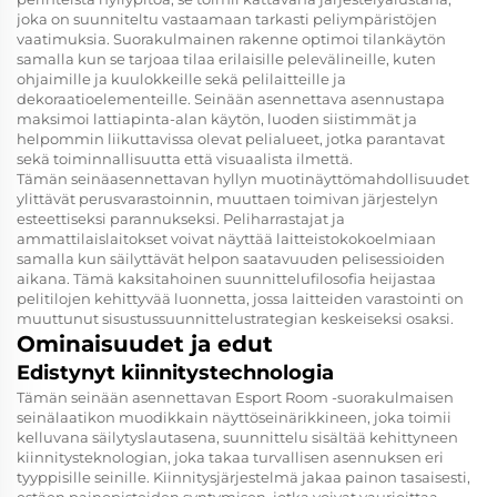
joka on suunniteltu vastaamaan tarkasti peliympäristöjen
vaatimuksia. Suorakulmainen rakenne optimoi tilankäytön
samalla kun se tarjoaa tilaa erilaisille pelevälineille, kuten
ohjaimille ja kuulokkeille sekä pelilaitteille ja
dekoraatioelementeille. Seinään asennettava asennustapa
maksimoi lattiapinta-alan käytön, luoden siistimmät ja
helpommin liikuttavissa olevat pelialueet, jotka parantavat
sekä toiminnallisuutta että visuaalista ilmettä.
Tämän seinäasennettavan hyllyn muotinäyttömahdollisuudet
ylittävät perusvarastoinnin, muuttaen toimivan järjestelyn
esteettiseksi parannukseksi. Peliharrastajat ja
ammattilaislaitokset voivat näyttää laitteistokokoelmiaan
samalla kun säilyttävät helpon saatavuuden pelisessioiden
aikana. Tämä kaksitahoinen suunnittelufilosofia heijastaa
pelitilojen kehittyvää luonnetta, jossa laitteiden varastointi on
muuttunut sisustussuunnittelustrategian keskeiseksi osaksi.
Ominaisuudet ja edut
Edistynyt kiinnitystechnologia
Tämän seinään asennettavan Esport Room -suorakulmaisen
seinälaatikon muodikkain näyttöseinärikkineen, joka toimii
kelluvana säilytyslautasena, suunnittelu sisältää kehittyneen
kiinnitysteknologian, joka takaa turvallisen asennuksen eri
tyyppisille seinille. Kiinnitysjärjestelmä jakaa painon tasaisesti,