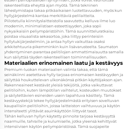
estäen painopisteiden syntymisen, jotka voivat vaurioittaa
rakenteellista eheyttä ajan myötä. Tämä tekninen
lähestymistapa takaa pitkäaikaisen luotettavuuden, myös kun
hyllyjärjestelmä kantaa merkittäviä pelilaitteita.
Piilotetulla kiinnityslaitteistolla saavutettu kelluva ilme luo
modernin, minimalistisen esteettisyyden, joka sopii
nykyaikaisiin peliympäristöihin. Tämä suunnitteluratkaisu
poistaa visuaalista sekasortoa, joka liittyy perinteisiin
hyllytukijärjestelmiin, ja antaa hyllyn vaikuttaa osaksi
arkkitehtuuria pikemminkin kuin lisävarusteelta. Saumaton
yhdentyminen parantaa pelitilojen ammattimaisuutta samalla
kun säilyttää täyden rakenteellisen toiminnallisuuden.
Materiaalien erinomainen laatu ja kestävyys
Premium-luokan materiaalien valinta takaa, että tämä
seinäkiinni asetettava hylly tarjoaa erinomaisen kestävyyden ja
säilyttää houkuttelevan ulkonäkönsä pitkän käyttöjakson ajan.
Rakenneaineet kestävät yleisiä tekijöitä, jotka vaikuttavat
pelitiloihin, kuten lämpötilan vaihtelut, kosteuden muutokset
ja säilytettävien esineiden usein tapahtuva käsittely. Tämä
kestävyystekijä tekee hyllyjärjestelmästä erityisen soveltuvan
kaupallisiin pelitiloihin, joissa laitteiston vaihtuvuus ja käytön
intensiteetti ylittävät asuinkäyttöön liittyvät tasot.
Tähän kelluvan hyllyn käytetty pinnoite tarjoaa kestävyyttä
naarmuille, tahraille ja kulumiselle, jotka yleensä kehittyvät
intensiivisen käytön peliympäristöissä. Tämä suojapeite