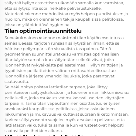
säilyttää hyllyn esteettisen ulkonäön samalla kun varmistaa,
että säilytyspinta sopii herkälle pelivarustukselle.
Materiaalirakenne mahdollistaa myös helpon puhdistuksen ja
huollon, mikä on olennainen tekijä kaupallisissa pelitiloissa,
joissa on ylläpidettävä hygieniaa.
Tilan optimointisuunnittelu
Suorakulmainen rakenne maksimoi tilan käytön osoitetussa
seinäalueessa, tarjoten runsaan säilytystilan ilman, että se
häiritsee peliympäristön visuaalista tasapainoa. Tämä
geometrinen suunnitteluratkaisu varmistaa optimaalisen
tilankäytön samalla kun säilytetään selkeät viivat, jotka
luonnehtivat nykyaikaista peliasetelmaa. Hyllyn mittojen ja
tyypillisten pelilaitteiden välinen mittasuhteellisuus luo
luonnollisia järjestelymahdollisuuksia, jotka parantavat
saatavuutta.
Seinäkiinnitys poistaa lattiatilan tarpeen, joka liittyy
perinteiseen säilytyskalustoon, ja luo enemmän liikkumisvaraa
pelialueille, jotka mukautuvat mukavasti useiden käyttäjien
tarpeisiin. Tämä tilan vapauttaminen osoittautuu erityisen
arvokkaaksi kaupallisissa pelitiloissa, joissa asiakkaiden
liikkuminen ja mukavuus vaikuttavat suoraan liiketoimintaan.
Korkea säilytysasento suojelee myös arvokasta pelivarustetta
lattiatason vaikutuksilta samalla kun varusteet ovat helposti
saatavilla pelihetkien aikana.