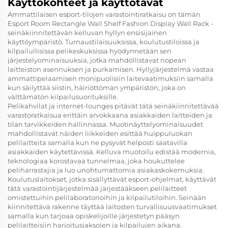
Käyttökohteet ja käyttötavat
Ammattilaisen esport-tilojen varastointiratkaisu on tämän
Esport Room Rectangle Wall Shelf Fashion Display Wall Rack -
seinäkiinnitettävän kelluvan hyllyn ensisijainen
käyttöympäristö. Turnaustilaisuuksissa, koulutustiloissa ja
kilpailullisissa pelikeskuksissa hyödynnetään sen
järjestelyominaisuuksia, jotka mahdollistavat nopean
laitteiston asennuksen ja purkamisen. Hyllyjärjestelmä vastaa
ammattipelaamisen monipuolisiin laitevaatimuksiin samalla
kun säilyttää siistin, häiriöttömän ympäristön, joka on
välttämätön kilpailusuorituksille.
Pelikahvilat ja internet-lounges pitävät tätä seinäkiinnitettävää
varastoratkaisua erittäin arvokkaana asiakkaiden laitteiden ja
tilan tarvikkeiden hallinnassa. Muotinäyttelyominaisuudet
mahdollistavat näiden liikkeiden esittää huippuluokan
pelilaitteita samalla kun ne pysyvät helposti saatavilla
asiakkaiden käytettävissä. Kelluva muotoilu edistää modernia,
teknologiaa korostavaa tunnelmaa, joka houkuttelee
peliharrastajia ja luo unohtumattomia asiakaskokemuksia.
Koulutuslaitokset, jotka sisällyttävät esport-ohjelmat, käyttävät
tätä varastointijärjestelmää järjestääkseen pelilaitteet
omistettuihin pelilaboratorioihin ja kilpailutiloihin. Seinään
kiinnitettävä rakenne täyttää laitosten turvallisuusvaatimukset
samalla kun tarjoaa opiskelijoille järjestetyn pääsyn
pelilaitteisiin harjoitusjaksojen ja kilpailujen aikana.