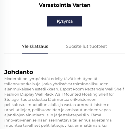
Varastointia Varten
Kysyntä
Yleiskatsaus
Suositellut tuotteet
Johdanto
Modernit peliympäristöt edellyttävät kehittyneitä
tallennusratkaisuja, jotka yhdistävät toiminnallisuuden
ajanmukaiseen estetiikkaan. Esport Room Rectangle Wall Shelf
Fashion Display Wall Rack Wall Mounted Floating Shelf for
Storage -tuote edustaa läpimurtoa erikoistuneen
pelikalustusmuotoilun alalla ja vastaa ammattilaisten e-
urheilutilojen, pelihuoneiden ja omistautuneiden vapaa-
ajantilojen ainutlaatuisiin järjestelytarpeisiin. Tämä
innovatiivinen seinään asennettava tallennusjärjestelmä
muuntaa tavalliset pelitilat sujuviksi, ammattimaisiksi