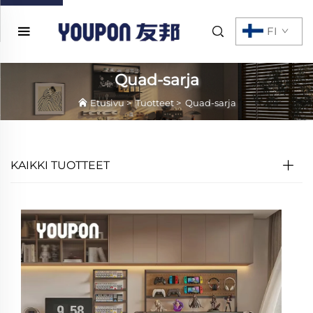
FI
Quad-sarja
Etusivu
>
Tuotteet
>
Quad-sarja
KAIKKI TUOTTEET