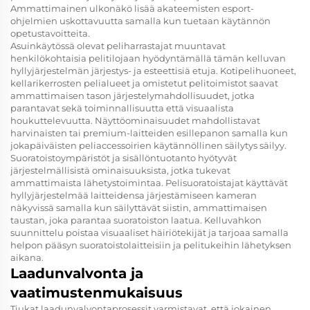
Ammattimainen ulkonäkö lisää akateemisten esport-
ohjelmien uskottavuutta samalla kun tuetaan käytännön
opetustavoitteita.
Asuinkäytössä olevat peliharrastajat muuntavat
henkilökohtaisia pelitilojaan hyödyntämällä tämän kelluvan
hyllyjärjestelmän järjestys- ja esteettisiä etuja. Kotipelihuoneet,
kellarikerrosten pelialueet ja omistetut pelitoimistot saavat
ammattimaisen tason järjestelymahdollisuudet, jotka
parantavat sekä toiminnallisuutta että visuaalista
houkuttelevuutta. Näyttöominaisuudet mahdollistavat
harvinaisten tai premium-laitteiden esillepanon samalla kun
jokapäiväisten peliaccessoirien käytännöllinen säilytys säilyy.
Suoratoistoympäristöt ja sisällöntuotanto hyötyvät
järjestelmällisistä ominaisuuksista, jotka tukevat
ammattimaista lähetystoimintaa. Pelisuoratoistajat käyttävät
hyllyjärjestelmää laitteidensa järjestämiseen kameran
näkyvissä samalla kun säilyttävät siistin, ammattimaisen
taustan, joka parantaa suoratoiston laatua. Kelluvahkon
suunnittelu poistaa visuaaliset häiriötekijät ja tarjoaa samalla
helpon pääsyn suoratoistolaitteisiin ja pelitukeihin lähetyksen
aikana.
Laadunvalvonta ja
vaatimustenmukaisuus
Tiukat laadunvalvontaprosessit varmistavat, että jokainen