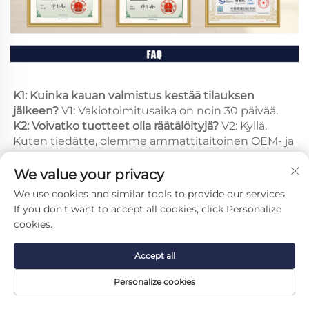
K1: Kuinka kauan valmistus kestää tilauksen 
jälkeen? 
V1: Vakiotoimitusaika on noin 30 päivää. 
K2: Voivatko tuotteet olla räätälöityjä? 
V2: Kyllä. 
Kuten tiedätte, olemme ammattitaitoinen OEM- ja 
ODM-toimittaja. Voitte toimittaa 
suunnittelupiirustuksenne tai kertoa meille 
We value your privacy
ajatuksenne. Insinööritiimimme voi toteuttaa 
We use cookies and similar tools to provide our services.
toiveenne nopeasti. 
If you don't want to accept all cookies, click Personalize
cookies.
K3: Voinko tilata näytteen? 
A3: Kyllä voitte. Tämä on 
välttämätön menettely kummallekin osapuolelle. 
Accept all
Näytetilaukset ovat tervetulleita laadun 
testaamiseen ja tarkistamiseen. Toivomme 
Personalize cookies
voivamme luoda pitkäaikaista yhteistyötä, joka 
perustuu luottamukseen. 