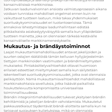
tuontiprosesseja ja sääntelyhyväksyntämenettelyjä erilaisissa
kansainvälisissä markkinoissa.
Jatkuvan laadunvalvonnan ansiosta valmistusprosessin aikana
voidaan tunnistaa mahdolliset ongelmat ennen kuin ne
vaikuttavat tuotteen laatuun, mikä takaa yhdenmukaiset
suorituskykyominaisuudet eri tuotantoserioissa. Tämä
ennakoiva lähestymistapa laadunhallintaan edistää
pitkäaikaista asiakastyytyväisyyttä samalla kun ylläpidetään
tuotteen mainetta, joka on olennaisen tärkeää kestävälle
kansainväliselle markkinamenestykselle.
Mukautus- ja brändäystoiminnot
Laajat mukauttamismahdollisuudet antavat jakelijoiden ja
suurten ostajien räätälöidä tämän kelluvan hyllyjärjestelmän
tiettyjen markkinoiden vaatimusten ja brändimieltymysten
mukaiseksi. Pintakäsittelyvaihtoehdot ottavat huomioon
erilaiset esteettiset mieltymykset samalla kun säilytetään
rakenteelliset suorituskykyominaisuudet, jotka ovat olennaisia
pelikäyttöön. Nämä mukauttamisvaihtoehdot mahdollistavat
markkinakohtaisia sovelluksia, jotka lisäävät paikallista
houkuttelevuutta kompromissitta universaalissa
toiminnallisuudessa.
Brändin integrointimahdollisuudet tukevat yksityisen brändin
kehittämistä ja jakelijan brändin vahvistamista. Mukautetut
pakkausratkaisut täydentävät brändi-aloitteita samalla kun ne
tarjoavat suojauksen kuljetuksissa, mikä on olennaista