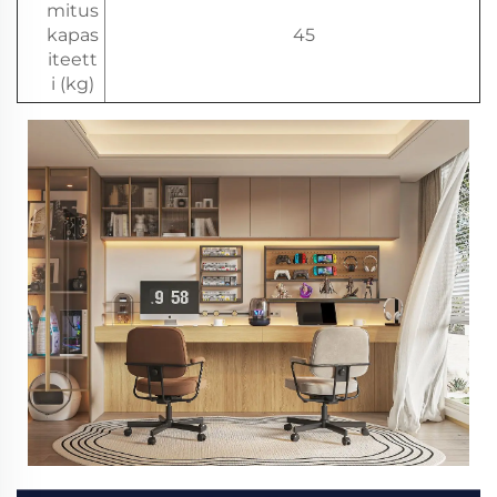
mitus
kapas
45
iteett
i (kg)