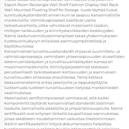
Esport Room Rectangle Wall Shelf Fashion Display Wall Rack
Wall Mounted Floating Shelf for Storage -tuote täyttää tiukat
suorituskykystandardit ennen kuin se saapuu kansainvälisille
markkinoille. Valmistusprosessit sisältävät useita
tarkastusvaiheita, jotka vahvistavat materiaalin laadun,
mittojen tarkkuuden ja kiinnitystarvikkeiden kestävyyden.
Nämä laadunvarmistustoimenpiteet takaa yhdenmukaisen
tuotesuorituskyvyn erilaisissa asennusympäristöissä ja
käyttökuvioissa.
Kansainväliset turvallisuusstandardit ohjaavat suunnittelu- ja
valmistusprosesseja, varmistaen yhteensopivuuden alueellisten
rakennusmääräysten ja turvallisuusmääräysten kanssa eri
maailmanmarkkinoilla. Kiinnitysjärjestelmää testataan
perusteellisesti tarkistaakseen kantavuuden ja asennuksen
turvallisuuden erilaisissa olosuhteissa. Tämä kattava
testausmenetelmä antaa jakelijoille ja loppukäyttäjille
luottamusta tuotteen turvallisuuteen tietyissä markkinoiden
vaatimuksissa.
Materiaalien sertifiointiprosessit varmistavat, että kaikki
komponentit täyttävät kansainväliset standardit sisäilman
laadulle, kemiallisille päästöille ja ympäristönsuojelulle. Nämä
sertifikaatit ovat erityisen tärkeitä kaupallisissa asennuksissa,
joissa säädösten noudattaminen vaikuttaa liiketoimintaan.
Näihin sertifikaatteihin liittyvä dokumentaatio helpottaa