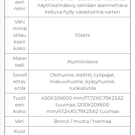
een
näyttöseinälevy, seinään asennettava
nimi:
kelluva hylly varastointia varten
Vähi
mmäi
stilau
10sets
ksen
koko:
Mater
Alumiiniseos
iaali:
Sovell
Olohuone, keittiö, työpajat,
ettav
makuuhuone, kylpyhuone,
a tila
ruokailutila
Tuott
450X20X600 mm/17,72X0,79X23,62
een
tuumaa, 1200X20X600
koko:
mm/47,24X0,79X23,62 tuumaa
Väri:
Bronzi / musta / harmaa
Kuor