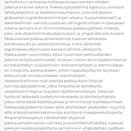
samalla kun se tarjoaa kattavaa suojaa kansainvälisten
jakelukanavien aikana. Pakkausjärjestelmä sopeutuu erilaisiin
lähetystapoihin ja käsittelyolosuhteisiin, joita kohdataan
globaalien logistiikkatoimintojen aikana. Suojamateriaalit ja
rakenteellinen vahvistus estävät vahingoittumisen kuljetuksen
aikana samalla kun minimoitetaan pakkausjätteen määrää,
joka vaikuttaa toimituskustannuksiin ja ympäristövaikutuksiin.
Modulaariset pakkausmenetelmät tukevat tehokasta
konttilatausta ja varastotoimintoja, mikä vähentää
logistiikkakustannuksia kansainvälisille jakelijoille.
Pakkauksen suunnittelu ottaa huomioon pelituotteiden
jakelun erityisvaatimukset, mukaan lukien kiinnitystekniikan ja
pintakäsittelyn suojaaminen. Kokoamisohjeet ja asennusopas
on integroitu pakkaukseen, jolloin loppukäyttäjille tarjotaan
kattava tuki onnistuneeseen asennukseen.
Varastonhallinnan tuki sisältää pakkauksiin liittyvät
tunnistusjärjestelmät, jotka helpottavat tehokkaita
varastotoimintoja ja tilausten täyttömenettelyjä. Jakelijat
hyötyvät selkeästä tuotetunnistuksesta ja käsittelyohjeista,
jotka vähentävät käsittelyaikaa ja minimoivat käsittelyvirheet.
Pakkausjärjestelmä tukee sekä yksittäisten yksiköiden myyntiä
että erikoismarkkinakanavissa esiintyviä massajakelutarpeita.
Ympäristönsuojelun näkökohdat ohjaavat
pakkausmateriaalien valintaa ja suunnittelufilosofiaa, tukevat
jakelijan kestävyysaloitteita samalla kun ylläpidetään tuotteen