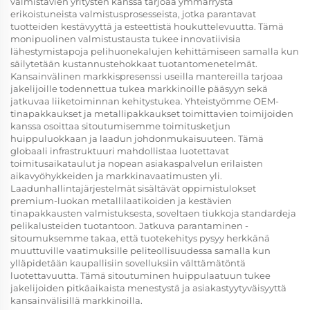
valmistavien yritysten kanssa tarjoaa ymmärrystä
erikoistuneista valmistusprosesseista, jotka parantavat
tuotteiden kestävyyttä ja esteettistä houkuttelevuutta. Tämä
monipuolinen valmistustausta tukee innovatiivisia
lähestymistapoja pelihuonekalujen kehittämiseen samalla kun
säilytetään kustannustehokkaat tuotantomenetelmät.
Kansainvälinen markkispresenssi useilla mantereilla tarjoaa
jakelijoille todennettua tukea markkinoille pääsyyn sekä
jatkuvaa liiketoiminnan kehitystukea. Yhteistyömme OEM-
tinapakkaukset ja metallipakkaukset toimittavien toimijoiden
kanssa osoittaa sitoutumisemme toimitusketjun
huippuluokkaan ja laadun johdonmukaisuuteen. Tämä
globaali infrastruktuuri mahdollistaa luotettavat
toimitusaikataulut ja nopean asiakaspalvelun erilaisten
aikavyöhykkeiden ja markkinavaatimusten yli.
Laadunhallintajärjestelmät sisältävät oppimistulokset
premium-luokan metallilaatikoiden ja kestävien
tinapakkausten valmistuksesta, soveltaen tiukkoja standardeja
pelikalusteiden tuotantoon. Jatkuva parantaminen -
sitoumuksemme takaa, että tuotekehitys pysyy herkkänä
muuttuville vaatimuksille peliteollisuudessa samalla kun
ylläpidetään kaupallisiin sovelluksiin välttämätöntä
luotettavuutta. Tämä sitoutuminen huippulaatuun tukee
jakelijoiden pitkäaikaista menestystä ja asiakastyytyväisyyttä
kansainvälisillä markkinoilla.