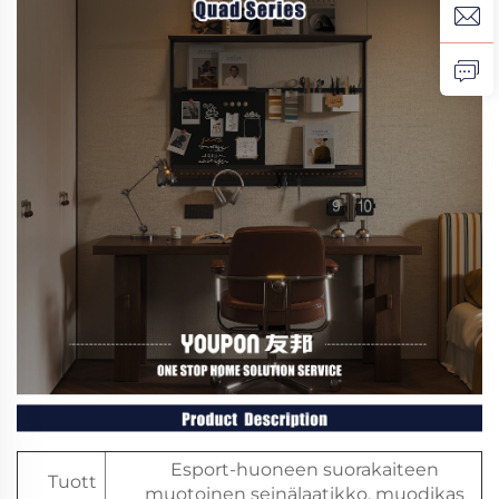
Esport-huoneen suorakaiteen
Tuott
muotoinen seinälaatikko, muodikas