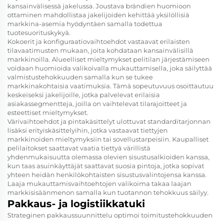
kansainvälisessä jakelussa. Joustava brändien huomioon
ottaminen mahdollistaa jakelijoiden kehittää yksilöllisiä
markkina-asemia hyödyntäen samalla todettua
tuotesuorituskykyä.
Kokoerit ja konfiguraatiovaihtoehdot vastaavat erilaisten
tilavaatimusten mukaan, joita kohdataan kansainvälisillä
markkinoilla. Alueelliset mieltymykset pelitilan järjestämiseen
voidaan huomioida valikoivalla mukauttamisella, joka säilyttää
valmistustehokkuuden samalla kun se tukee
markkinakohtaisia vaatimuksia. Tämä sopeutuvuus osoittautuu
keskeiseksi jakelijoille, jotka palvelevat erilaisia
asiakassegmentteja, joilla on vaihtelevat tilarajoitteet ja
esteettiset mieltymykset.
Värivaihtoehdot ja pintakäsittelyt ulottuvat standarditarjonnan
lisäksi erityiskäsittelyihin, jotka vastaavat tiettyjen
markkinoiden mieltymyksiin tai sovellustarpeisiin. Kaupalliset
pelilaitokset saattavat vaatia tiettyä värillistä
yhdenmukaisuutta olemassa olevien sisustusalkioiden kanssa,
kun taas asuinkäyttäjät saattavat suosia pintoja, jotka sopivat
yhteen heidän henkilökohtaisten sisustusvalintojensa kanssa.
Laaja mukauttamisvaihtoehtojen valikoima takaa laajan
markkisisäänmenon samalla kun tuotannon tehokkuus säilyy.
Pakkaus- ja logistiikkatuki
Strateginen pakkaussuunnittelu optimoi toimitustehokkuuden