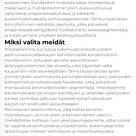
suojaamisen standardien mukaista tasoa. Kierrätettävät
materiaalit ja mahdollisimman pieni pakkaustilavuus
vähentävät ympäristövaikutuksia ja edistävät
kustannustehokkaita toimitusoperaatioita. Tämä ympäristöön
kiinnittyminen viehättää jakelijoita, jotka palvelevat
ympäristöystävällisyydestä huolestuneita asiakassegmenttejä,
ja tukee samalla yrityksen kestävyystavoitteita.
Miksi valita meidät
Yrityksellemme tuo laajaa kokemusta erikoistuneiden
pelihuonekaluratkaisujen kehittämisestä kansainvälisiin
markkinoihin, erityisesti seinälle asennettavien
säilytysjärjestelmien osa-alueella, joita käytetään sekä
kaupallisiin että asuinkäyttöön. Tämä tausta tarjoaa syvän
ymmärryksen vaatimuksista peliympäristöissä sekä jakelijoiden
kohtaamista ainutlaatuisista haasteista, jotka palvelevat
monipuolisia pelimarkkinoiden segmenttejä. Yhteistyömme
kansainvälisesti pelitilojen kehittäjien ja laitteiden jakelijoiden
kanssa varmistaa jatkuvan tuotekehityksen perustuen
käytännön sovellusten palautteeseen.
Monialainen asiantuntemus, joka kattaa pelialan,
huonekalujen valmistuksen ja kansainvälisen jakelun,
mahdollistaa kattavan tuen jakelijakumppaneille, jotka tulevat
tai laajenevat pelihuonekalumarkkinoille. Kokemuksemme
räätälöityjen tölkkien toimittajien ja metallipakkauksia