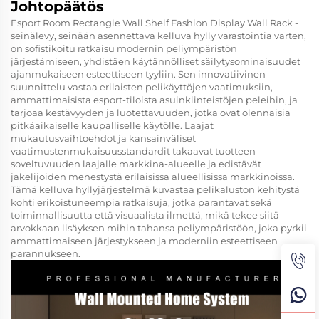
Johtopäätös
Esport Room Rectangle Wall Shelf Fashion Display Wall Rack -
seinälevy, seinään asennettava kelluva hylly varastointia varten,
on sofistikoitu ratkaisu modernin peliympäristön
järjestämiseen, yhdistäen käytännölliset säilytysominaisuudet
ajanmukaiseen esteettiseen tyyliin. Sen innovatiivinen
suunnittelu vastaa erilaisten pelikäyttöjen vaatimuksiin,
ammattimaisista esport-tiloista asuinkiinteistöjen peleihin, ja
tarjoaa kestävyyden ja luotettavuuden, jotka ovat olennaisia
pitkäaikaiselle kaupalliselle käytölle. Laajat
mukautusvaihtoehdot ja kansainväliset
vaatimustenmukaisuusstandardit takaavat tuotteen
soveltuvuuden laajalle markkina-alueelle ja edistävät
jakelijoiden menestystä erilaisissa alueellisissa markkinoissa.
Tämä kelluva hyllyjärjestelmä kuvastaa pelikaluston kehitystä
kohti erikoistuneempia ratkaisuja, jotka parantavat sekä
toiminnallisuutta että visuaalista ilmettä, mikä tekee siitä
arvokkaan lisäyksen mihin tahansa peliympäristöön, joka pyrkii
ammattimaiseen järjestykseen ja moderniin esteettiseen
parannukseen.