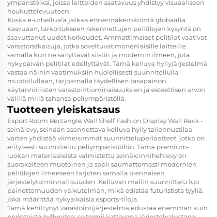
ympäristöiksi, joissa laitteiden saatavuus yhdistyy visuaaliseen
houkuttelevuuteen.
Koska e-urheiluala jatkaa ennennäkemätöntä globaalia
kasvuaan, tarkoitukseen rakennettujen pelitilojen kysyntä on
saavuttanut uudet korkeudet. Ammattimaiset pelitilat vaativat
varastoratkaisuja, jotka soveltuvat monenlaisille laitteille
samalla kun ne säilyttävät siistin ja modernin ilmeen, jota
nykypäivän pelitilat edellyttävät. Tämä kelluva hyllyjärjestelmä
vastaa näihin vaatimuksiin huolellisesti suunnitellulla
muotoilullaan, tarjoamalla täydellisen tasapainon
käytännöllisten varastointiominaisuuksien ja esteettisen arvon
välillä millä tahansa peliympäristöllä.
Tuotteen yleiskatsaus
Esport Room Rectangle Wall Shelf Fashion Display Wall Rack -
seinälevy, seinään asennettava kelluva hylly tallennustilaa
varten yhdistää viimeisimmät suunnitteluperiaatteet, jotka on
erityisesti suunniteltu peliympäristöihin. Tämä premium-
luokan materiaaleista valmistettu seinäkiinnihehlevy on
suorakaiteen muotoinen ja sopii saumattomasti modernien
pelitilojen ilmeeseen tarjoten samalla olennaisen
järjestelytoiminnallisuuden. Kelluvan mallin suunnittelu luo
painottomuuden vaikutelman, mikä edistää futuristista tyyliä,
joka määrittää nykyaikaisia esports-tiloja.
Tämä kehittynyt varastointijärjestelmä edustaa enemmän kuin
perinteistä hyllypitoa; se toimii kattavana järjestelyalustana,