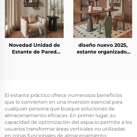
Novedad Unidad de
diseño nuevo 2025,
Estante de Pared
estante organizador
Duradera y de Larga
negro de lujo y
Duración Organizador
práctico, estantes
de Almacenamiento
flotantes montados en
Organizador Moderno
pared para decoración
de Pared para Área de
de estudio
Estar
El estante práctico ofrece numerosos beneficios
que lo convierten en una inversión esencial para
cualquier persona que busque soluciones de
almacenamiento eficaces. En primer lugar, su
capacidad de optimización del espacio permite a los
usuarios transformar áreas verticales no utilizadas
en zonas funcionales de almacenamiento,