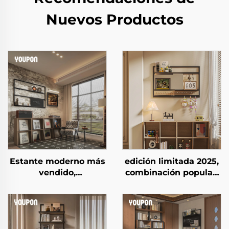
Nuevos Productos
Estante moderno más
edición limitada 2025,
vendido,
combinación popular,
multifuncional,
soporte con marco
organizador flotante
montado en la pared,
montado en la pared,
organizador mural
solución decorativa
para balcón
para estudio