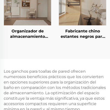
café
estar, duradero y de
gran capacidad
Organizador de
Fabricante chino
almacenamiento
estantes negros para
personalizado de alta
exhibición, unidad de
calidad, estante
estante metálico de
flotante grande
almacenamiento,
montado en la pared
estante moderno
para decoración de
montado en la pared
sala de estar
para ventana
Los ganchos para toallas de pared ofrecen
acristalada
numerosos beneficios prácticos que los convierten
en opciones superiores para la organización del
baño en comparación con los métodos tradicionales
de almacenamiento. La optimización del espacio
constituye la ventaja más significativa, ya que estos
accesorios compactos requieren una superficie
mínima en la pared y, al mismo tiempo,