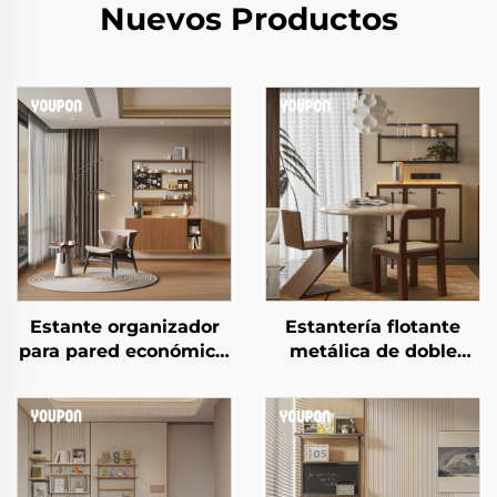
Nuevos Productos
Estante organizador
Estantería flotante
para pared económico,
metálica de doble
estante de
capa de calidad
almacenamiento
confiable, estante de
montado en la pared,
almacenamiento
estante metálico para
ahorrador de espacio
pared para rincón de
para cocina y sala de