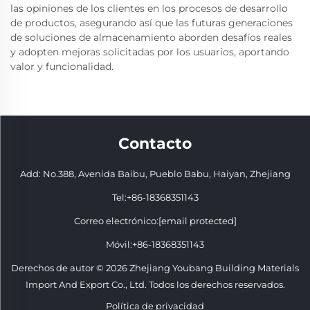
las opiniones de los clientes en los procesos de desarrollo
de productos, asegurando así que las futuras generaciones
de soluciones de almacenamiento aborden desafíos reales
y adopten mejoras solicitadas por los usuarios, aportando
valor y funcionalidad.
Contacto
Add: No.388, Avenida Baibu, Pueblo Babu, Haiyan, Zhejiang
Tel:
+86-18368351143
Correo electrónico:
[email protected]
Móvil:
+86-18368351143
Derechos de autor © 2026 Zhejiang Youbang Building Materials
Import And Export Co., Ltd. Todos los derechos reservados.
Política de privacidad