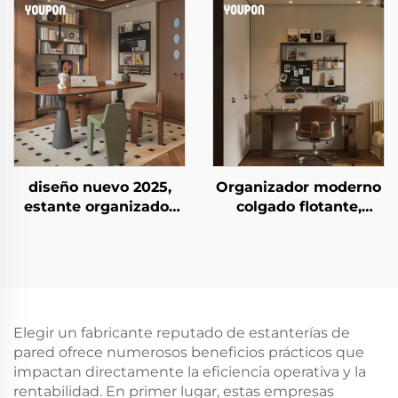
almacenamiento
organizador mural
ahorrador de espacio
para balcón
para cocina y sala de
estar, duradero y de
gran capacidad
diseño nuevo 2025,
Organizador moderno
estante organizador
colgado flotante,
negro de lujo y
decoración del hogar,
práctico, estantes
estantes de pared de
flotantes montados en
lujo ligero para
pared para decoración
dormitorio
de estudio
Elegir un fabricante reputado de estanterías de
pared ofrece numerosos beneficios prácticos que
impactan directamente la eficiencia operativa y la
rentabilidad. En primer lugar, estas empresas