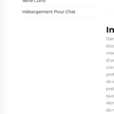
Série Curio
Hébergement Pour Chat
I
Dan
sto
max
d'u
con
pro
de 
prat
quo
Alo
de 