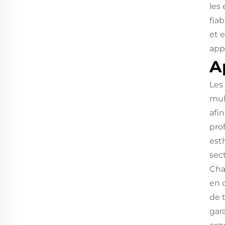
les 
fia
et 
appl
A
Les
mul
afi
pro
est
sec
Cha
en 
de 
gar