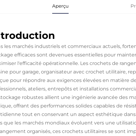
Aperçu
Pr
ntroduction
s les marchés industriels et commerciaux actuels, forte
ckage efficaces sont devenues essentielles pour mainteni
imiser l'efficacité opérationnelle. Les crochets de range
sine pour garage, organisateur avec crochet utilitaire,
çue pour répondre aux exigences élevées en matière d
fessionnels, ateliers, entrepôts et installations commer
stockage robustes allient une ingénierie avancée des m
ique, offrant des performances solides capables de résiste
tidienne tout en conservant un aspect esthétique dans t
rs que les marchés mondiaux évoluent vers une utilisatio
rangement organisés, ces crochets utilitaires se sont i