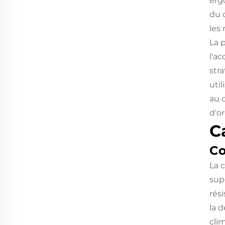
erg
du 
les
La 
l'a
str
uti
au 
d'or
C
Co
La 
sup
rés
la 
cli