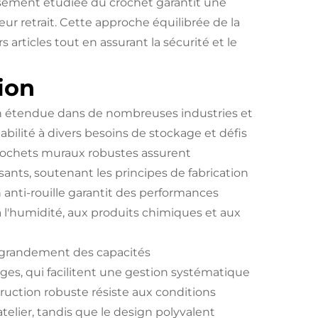
usement étudiée du crochet garantit une
leur retrait. Cette approche équilibrée de la
rticles tout en assurant la sécurité et le
tion
ion étendue dans de nombreuses industries et
ilité à divers besoins de stockage et défis
 crochets muraux robustes assurent
ants, soutenant les principes de fabrication
n anti-rouille garantit des performances
à l'humidité, aux produits chimiques et aux
t grandement des capacités
es, qui facilitent une gestion systématique
ruction robuste résiste aux conditions
elier, tandis que le design polyvalent