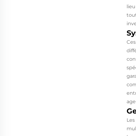
lie
tou
inv
Sy
Ces
diff
con
spé
gar
com
ent
age
Ge
Les
mul