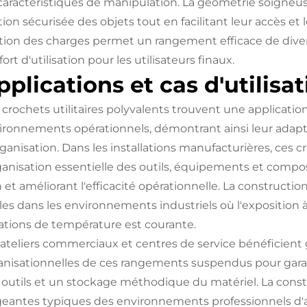
 caractéristiques de manipulation. La géométrie soigne
tion sécurisée des objets tout en facilitant leur accès et 
tion des charges permet un rangement efficace de divers a
ort d'utilisation pour les utilisateurs finaux.
pplications et cas d'utilisa
 crochets utilitaires polyvalents trouvent une applicat
ironnements opérationnels, démontrant ainsi leur adaptab
rganisation. Dans les installations manufacturières, ces
rganisation essentielle des outils, équipements et compos
 et améliorant l'efficacité opérationnelle. La constructio
bles dans les environnements industriels où l'exposition 
iations de température est courante.
 ateliers commerciaux et centres de service bénéficien
anisationnelles de ces rangements suspendus pour garag
 outils et un stockage méthodique du matériel. La const
geantes typiques des environnements professionnels d'at