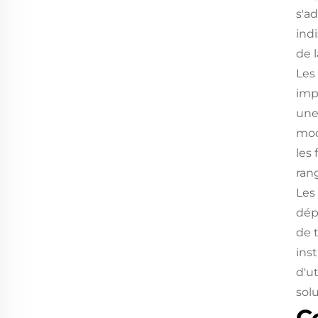
s'a
ind
de 
Les
imp
une
mod
les
ran
Les
dép
de 
ins
d'ut
sol
C