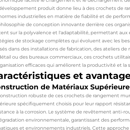
onomique facilite le chargement et le déchargement de
développement produit donne lieu à des crochets de 
 normes industrielles en matière de fiabilité et de perfo
philosophie de conception innovante derrière ces organ
ccent sur la polyvalence et l'adaptabilité, permettant a
atégies de stockage complètes qui évoluent avec les bes
lisés dans des installations de fabrication, des atelier
détail ou des bureaux commerciaux, ces crochets utilitai
ganisation efficaces qui améliorent la productivité et la sé
aractéristiques et avantag
nstruction de Matériaux Supérieure
construction robuste de ces crochets de rangement mur
érieure spécifiquement choisis pour leur rapport résista
istance à la corrosion. Le système de revêtement anti-ro
dégradation environnementale, garantissant des perform
matiques et environnements industriels. Cette approche