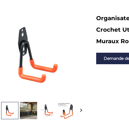
Organisate
Crochet Ut
Muraux Rob
Demande d
renseignemen