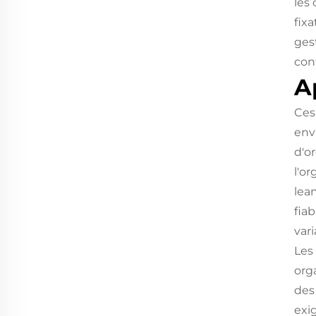
les
fixa
ges
conf
A
Ces
env
d'o
l'o
lean
fia
var
Les
org
des
exi