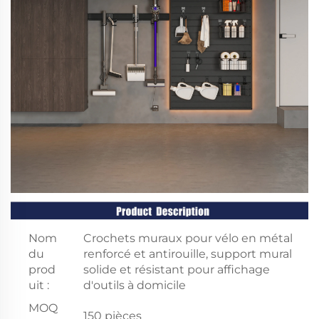
Nom
Crochets muraux pour vélo en métal
du
renforcé et antirouille, support mural
prod
solide et résistant pour affichage
uit :
d'outils à domicile
MOQ
150 pièces