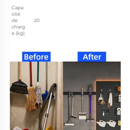
Capa
cité
de
20
charg
e (kg)