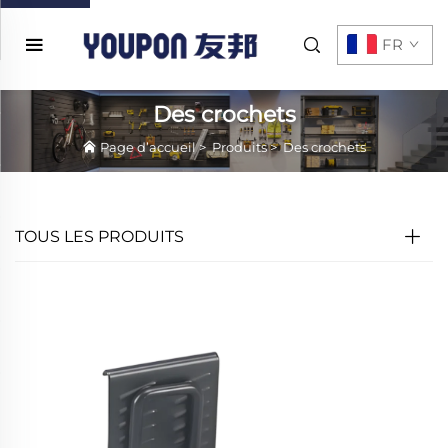
FR
Des crochets
Page d’accueil
>
Produits
>
Des crochets
TOUS LES PRODUITS