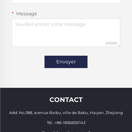
Message
0/1000
Envoyer
CONTACT
Add: No.388, avenue Baibu, ville de Babu, Haiyan, Zhejiang
Tél. :
+86-18368351143